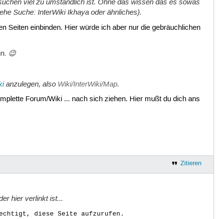
suchen viel zu umständlich ist. Ohne das wissen das es sowas
(siehe Suche:
InterWiki Ikhaya
oder ähnliches).
en Seiten einbinden. Hier würde ich aber nur die gebräuchlichen
n. 😉
ki
anzulegen, also
Wiki/InterWiki/Map
.
plette Forum/Wiki ... nach sich ziehen. Hier mußt du dich ans
Zitieren
 hier verlinkt ist...
echtigt, diese Seite aufzurufen.