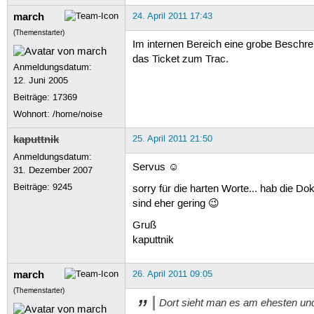
march
24. April 2011 17:43
(Themenstarter)
Im internen Bereich eine grobe Beschr
das Ticket zum Trac.
Anmeldungsdatum:
12. Juni 2005
Beiträge:
17369
Wohnort: /home/noise
kaputtnik
25. April 2011 21:50
Anmeldungsdatum:
Servus ☺
31. Dezember 2007
Beiträge:
9245
sorry für die harten Worte... hab die D
sind eher gering 😉
Gruß
kaputtnik
march
26. April 2011 09:05
(Themenstarter)
Dort sieht man es am ehesten und 