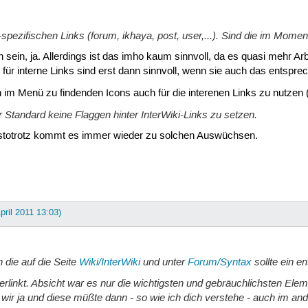
uu-spezifischen Links (forum, ikhaya, post, user,...). Sind die im Mom
n sein, ja. Allerdings ist das imho kaum sinnvoll, da es quasi mehr Ar
s für interne Links sind erst dann sinnvoll, wenn sie auch das entspr
en im Menü zu findenden Icons auch für die interenen Links zu nutzen 
r Standard keine Flaggen hinter InterWiki-Links zu setzen.
destotrotz kommt es immer wieder zu solchen Auswüchsen.
April 2011 13:03)
 die auf die Seite
Wiki/InterWiki
und unter
Forum/Syntax
sollte ein e
rlinkt. Absicht war es nur die wichtigsten und gebräuchlichsten Ele
wir ja und diese müßte dann - so wie ich dich verstehe - auch im and