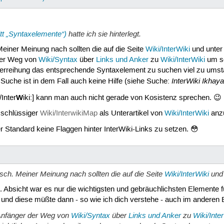
t „Syntaxelemente“)
hatte ich sie hinterlegt.
Meiner Meinung nach sollten die auf die Seite
Wiki/InterWiki
und unte
 der Weg von
Wiki/Syntax
über
Links und Anker
zu
Wiki/InterWiki
um sc
nderreihung das entsprechende Syntaxelement zu suchen viel zu umstä
InterWiki Ikhaya
e Suche ist in dem Fall auch keine Hilfe (siehe Suche:
W
/Inter
iki:] kann man auch nicht gerade von Kosistenz sprechen. 😉
 schlüssiger
Wiki/InterwikiMap
als Unterartikel von
Wiki/InterWiki
anzu
r Standard keine Flaggen hinter InterWiki-Links zu setzen. 😳
isch. Meiner Meinung nach sollten die auf die Seite
Wiki/InterWiki
und
. Absicht war es nur die wichtigsten und gebräuchlichsten Elemente 
 und diese müßte dann - so wie ich dich verstehe - auch im anderen 
 Anfänger der Weg von
Wiki/Syntax
über
Links und Anker
zu
Wiki/Inte