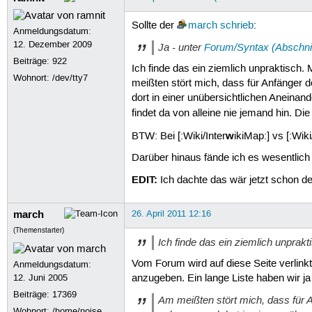
Sollte der
march
schrieb
:
Anmeldungsdatum:
12. Dezember 2009
Ja - unter
Forum/Syntax (Abschnit
Beiträge:
922
Ich finde das ein ziemlich unpraktisch. 
Wohnort: /dev/tty7
meißten stört mich, dass für Anfänger
dort in einer unübersichtlichen Aneina
findet da von alleine nie jemand hin. Di
w
BTW: Bei [:Wiki/Inter
ikiMap:] vs [:Wiki
Darüber hinaus fände ich es wesentlich
EDIT:
Ich dachte das wär jetzt schon de
march
26. April 2011 12:16
(Themenstarter)
Ich finde das ein ziemlich unprakt
Vom Forum wird auf diese Seite verlinkt
Anmeldungsdatum:
12. Juni 2005
anzugeben. Ein lange Liste haben wir ja
Beiträge:
17369
Am meißten stört mich, dass für
Wohnort: /home/noise