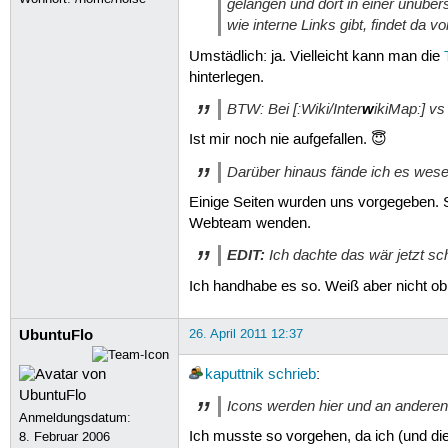
gelangen und dort in einer unübe
wie interne Links gibt, findet da 
Umstädlich: ja. Vielleicht kann man die
hinterlegen.
BTW: Bei [:Wiki/Inter
w
ikiMap:] vs 
Ist mir noch nie aufgefallen. 😇
Darüber hinaus fände ich es wese
Einige Seiten wurden uns vorgegeben. S
Webteam wenden.
EDIT:
Ich dachte das wär jetzt sc
Ich handhabe es so. Weiß aber nicht ob
UbuntuFlo
26. April 2011 12:37
kaputtnik
schrieb
:
Icons werden hier und an anderen S
Anmeldungsdatum:
Ich musste so vorgehen, da ich (und die
8. Februar 2006