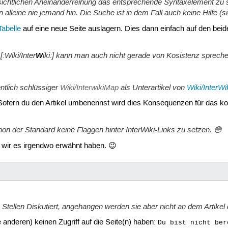
rsichtlichen Aneinanderreihung das entsprechende Syntaxelement zu 
von alleine nie jemand hin. Die Suche ist in dem Fall auch keine Hilfe 
Tabelle
auf eine neue Seite auslagern. Dies dann einfach auf den beid
[:Wiki/Inter
W
iki:] kann man auch nicht gerade von Kosistenz spreche
ntlich schlüssiger
Wiki/InterwikiMap
als Unterartikel von
Wiki/InterWi
ofern du den Artikel umbenennst wird dies Konsequenzen für das kom
hon der Standard keine Flaggen hinter InterWiki-Links zu setzen. 😳
 wir es irgendwo erwähnt haben. 😉
tellen Diskutiert, angehangen werden sie aber nicht an dem Artikel der
 anderen) keinen Zugriff auf die Seite(n) haben:
Du bist nicht ber