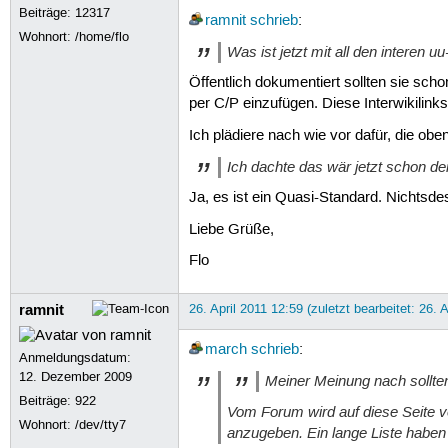
Beiträge:
12317
ramnit
schrieb
:
Wohnort: /home/flo
Was ist jetzt mit all den interen 
Öffentlich dokumentiert sollten sie scho
per C/P einzufügen. Diese Interwikilink
Ich plädiere nach wie vor dafür, die ob
Ich dachte das wär jetzt schon de
Ja, es ist ein Quasi-Standard. Nichts
Liebe Grüße,
Flo
ramnit
26. April 2011 12:59 (zuletzt bearbeitet: 26. 
march
schrieb
:
Anmeldungsdatum:
12. Dezember 2009
Meiner Meinung nach sollten
Beiträge:
922
Vom Forum wird auf diese Seite ve
Wohnort: /dev/tty7
anzugeben. Ein lange Liste haben 