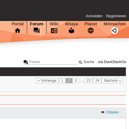
Anmelden
Registrieren
Portal
Forum
Wiki
Ikhaya
Planet
Mitmachen
via DuckDuckGo
« Vorherige
1
2
3
…
23
24
Nächste »
Zitieren