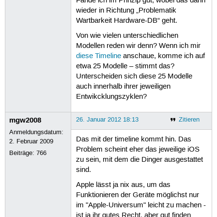
Fände ich im Prinzip gut, wobei das dann
wieder in Richtung „Problematik
Wartbarkeit Hardware-DB“ geht.
Von wie vielen unterschiedlichen
Modellen reden wir denn? Wenn ich mir
diese Timeline
anschaue, komme ich auf
etwa 25 Modelle – stimmt das?
Unterscheiden sich diese 25 Modelle
auch innerhalb ihrer jeweiligen
Entwikcklungszyklen?
mgw2008
26. Januar 2012 18:13
Zitieren
Anmeldungsdatum:
Das mit der timeline kommt hin. Das
2. Februar 2009
Problem scheint eher das jeweilige iOS
Beiträge:
766
zu sein, mit dem die Dinger ausgestattet
sind.
Apple lässt ja nix aus, um das
Funktionieren der Geräte möglichst nur
im "Apple-Universum" leicht zu machen -
ist ja ihr gutes Recht, aber gut finden