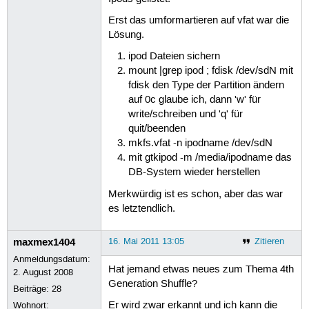
Erst das umformartieren auf vfat war die
Lösung.
ipod Dateien sichern
mount |grep ipod ; fdisk /dev/sdN mit
fdisk den Type der Partition ändern
auf 0c glaube ich, dann 'w' für
write/schreiben und 'q' für
quit/beenden
mkfs.vfat -n ipodname /dev/sdN
mit gtkipod -m /media/ipodname das
DB-System wieder herstellen
Merkwürdig ist es schon, aber das war
es letztendlich.
maxmex1404
16. Mai 2011 13:05
Zitieren
Anmeldungsdatum:
Hat jemand etwas neues zum Thema 4th
2. August 2008
Generation Shuffle?
Beiträge:
28
Er wird zwar erkannt und ich kann die
Wohnort: