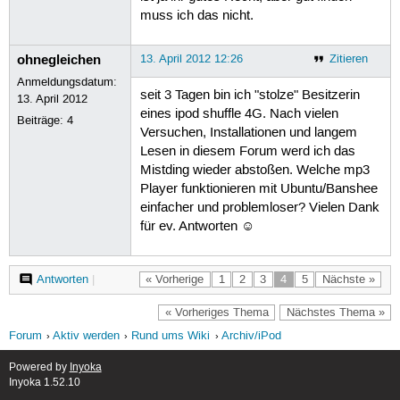
muss ich das nicht.
ohnegleichen
13. April 2012 12:26
Zitieren
Anmeldungsdatum:
seit 3 Tagen bin ich "stolze" Besitzerin
13. April 2012
eines ipod shuffle 4G. Nach vielen
Beiträge:
4
Versuchen, Installationen und langem
Lesen in diesem Forum werd ich das
Mistding wieder abstoßen. Welche mp3
Player funktionieren mit Ubuntu/Banshee
einfacher und problemloser? Vielen Dank
für ev. Antworten ☺
Antworten
|
« Vorherige
1
2
3
4
5
Nächste »
« Vorheriges Thema
Nächstes Thema »
Forum
Aktiv werden
Rund ums Wiki
Archiv/iPod
Powered by
Inyoka
Inyoka 1.52.10