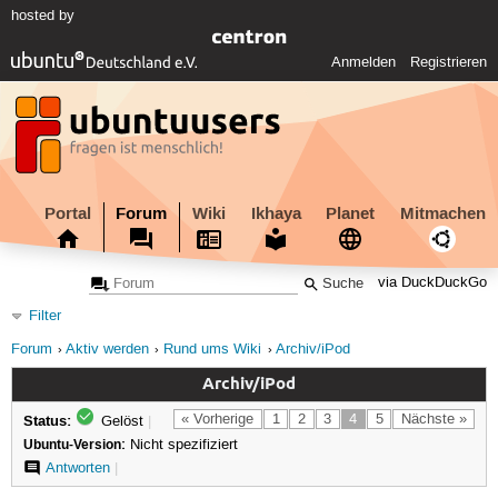
hosted by
Anmelden
Registrieren
Portal
Forum
Wiki
Ikhaya
Planet
Mitmachen
via DuckDuckGo
Filter
Forum
Aktiv werden
Rund ums Wiki
Archiv/iPod
Archiv/iPod
Status:
« Vorherige
1
2
3
4
5
Nächste »
Gelöst
|
Ubuntu-Version:
Nicht spezifiziert
Antworten
|