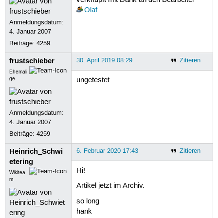
verknüpft mit Dank an den Bearbeiter
Olaf
Anmeldungsdatum:
4. Januar 2007
Beiträge:
4259
frustschieber
30. April 2019 08:29
Zitieren
Ehemali
ge
ungetestet
Anmeldungsdatum:
4. Januar 2007
Beiträge:
4259
Heinrich_Schwi
6. Februar 2020 17:43
Zitieren
etering
Hi!
Wikitea
m
Artikel jetzt im Archiv.
so long
hank