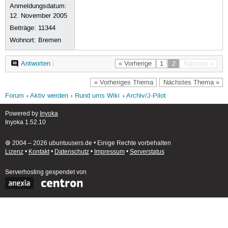
Anmeldungsdatum:
12. November 2005
Beiträge:
11344
Wohnort: Bremen
Antworten
|
« Vorherige
1
2
Nächste »
« Vorheriges Thema
Nächstes Thema »
Forum
Aktiv werden
Rund ums Wiki
Archiv/J-Pilot
Powered by
Inyoka
Inyoka 1.52.10
🄯 2004 – 2026 ubuntuusers.de • Einige Rechte vorbehalten
Lizenz
•
Kontakt
•
Datenschutz
•
Impressum
•
Serverstatus
Serverhosting
gespendet von