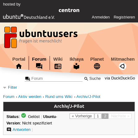
hosted by
Anmelden
Registrieren
Portal
Forum
Wiki
Ikhaya
Planet
Mitmachen
via DuckDuckGo
Filter
Forum
Aktiv werden
Rund ums Wiki
Archiv/J-Pilot
Archiv/J-Pilot
Status:
« Vorherige
1
2
Nächste »
Gelöst
|
Ubuntu-
Version:
Nicht spezifiziert
Antworten
|