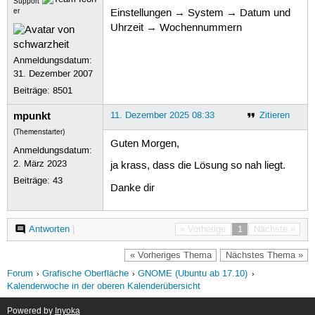
Support
er
Einstellungen → System → Datum und
Uhrzeit → Wochennummern
Anmeldungsdatum:
31. Dezember 2007
Beiträge:
8501
mpunkt
11. Dezember 2025 08:33
Zitieren
(Themenstarter)
Guten Morgen,
Anmeldungsdatum:
2. März 2023
ja krass, dass die Lösung so nah liegt.
Beiträge:
43
Danke dir
Antworten
|
« Vorherige
1
Nächste »
« Vorheriges Thema
Nächstes Thema »
Forum
Grafische Oberfläche
GNOME (Ubuntu ab 17.10)
Kalenderwoche in der oberen Kalenderübersicht
Powered by
Inyoka