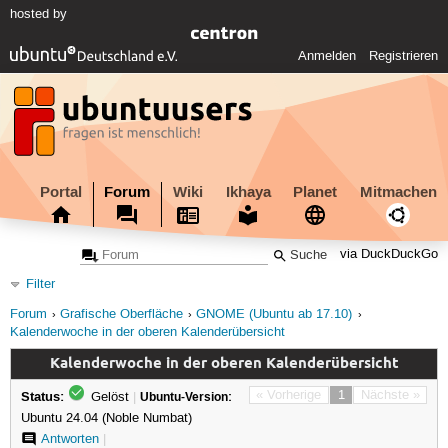
hosted by
Anmelden
Registrieren
Portal
Forum
Wiki
Ikhaya
Planet
Mitmachen
via DuckDuckGo
Filter
Forum
Grafische Oberfläche
GNOME (Ubuntu ab 17.10)
Kalenderwoche in der oberen Kalenderübersicht
Kalenderwoche in der oberen Kalenderübersicht
Status:
« Vorherige
1
Nächste »
Gelöst
|
Ubuntu-Version:
Ubuntu 24.04 (Noble Numbat)
Antworten
|