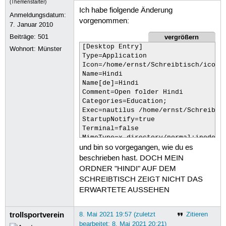
(Themenstarter)
Ich habe fiolgende Änderung
Anmeldungsdatum:
vorgenommen:
7. Januar 2010
vergrößern
Beiträge:
501
[Desktop Entry]

Wohnort: Münster
Type=Application

Icon=/home/ernst/Schreibtisch/ico/HI
Name=Hindi

Name[de]=Hindi

Comment=Open folder Hindi

Categories=Education;

Exec=nautilus /home/ernst/Schreibtis
StartupNotify=true

Terminal=false

MimeType=x-directory/normal;inode/d
und bin so vorgegangen, wie du es
beschrieben hast. DOCH MEIN
ORDNER "HINDI" AUF DEM
SCHREIBTISCH ZEIGT NICHT DAS
ERWARTETE AUSSEHEN
trollsportverein
8. Mai 2021 19:57 (zuletzt
Zitieren
bearbeitet: 8. Mai 2021 20:21)