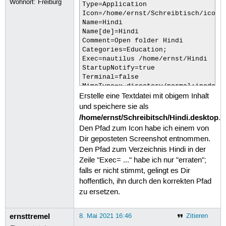
Wohnort: Freiburg
Type=Application

Icon=/home/ernst/Schreibtisch/ico/HI
Name=Hindi

Name[de]=Hindi

Comment=Open folder Hindi

Categories=Education;

Exec=nautilus /home/ernst/Hindi

StartupNotify=true

Terminal=false

MimeType=x-directory/normal;inode/d
Erstelle eine Textdatei mit obigem Inhalt
und speichere sie als
/home/ernst/Schreibitsch/Hindi.desktop
.
Den Pfad zum Icon habe ich einem von
Dir geposteten Screenshot entnommen.
Den Pfad zum Verzeichnis Hindi in der
Zeile "Exec= ..." habe ich nur "erraten";
falls er nicht stimmt, gelingt es Dir
hoffentlich, ihn durch den korrekten Pfad
zu ersetzen.
ernsttremel
8. Mai 2021 16:46
Zitieren