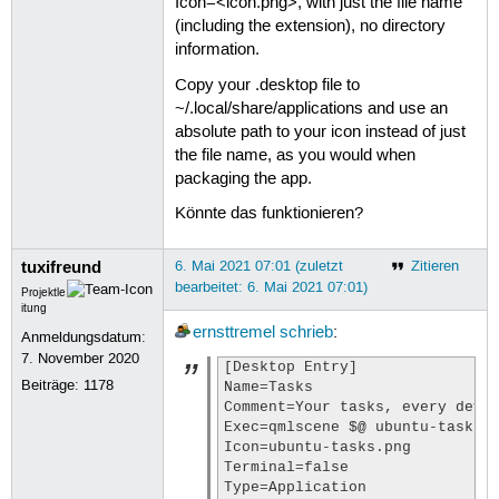
Icon=<icon.png>, with just the file name
(including the extension), no directory
information.
Copy your .desktop file to
~/.local/share/applications and use an
absolute path to your icon instead of just
the file name, as you would when
packaging the app.
Könnte das funktionieren?
tuxifreund
6. Mai 2021 07:01 (zuletzt
Zitieren
bearbeitet: 6. Mai 2021 07:01)
Projektle
itung
ernsttremel
schrieb
:
Anmeldungsdatum:
7. November 2020
[Desktop Entry]

Beiträge:
1178
Name=Tasks

Comment=Your tasks, every devic
Exec=qmlscene $@ ubuntu-tasks.q
Icon=ubuntu-tasks.png

Terminal=false

Type=Application
