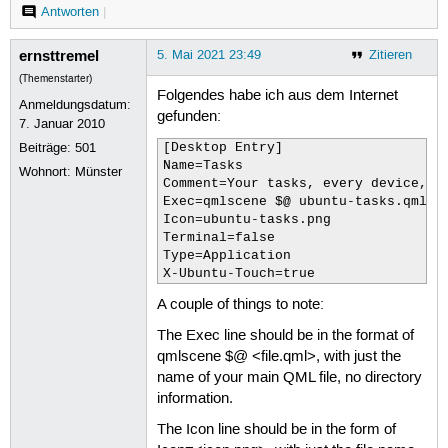
Antworten
|
ernsttremel
5. Mai 2021 23:49
Zitieren
(Themenstarter)
Folgendes habe ich aus dem Internet
Anmeldungsdatum:
gefunden:
7. Januar 2010
Beiträge:
501
[Desktop Entry]

Name=Tasks

Wohnort: Münster
Comment=Your tasks, every device, ev
Exec=qmlscene $@ ubuntu-tasks.qml

Icon=ubuntu-tasks.png

Terminal=false

Type=Application

X-Ubuntu-Touch=true
A couple of things to note:
The Exec line should be in the format of
qmlscene $@ <file.qml>, with just the
name of your main QML file, no directory
information.
The Icon line should be in the form of