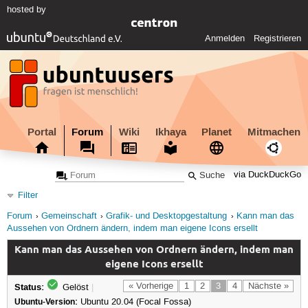
hosted by
Anmelden
Registrieren
Portal
Forum
Wiki
Ikhaya
Planet
Mitmachen
via DuckDuckGo
Filter
Forum
Gemeinschaft
Grafik- und Desktopgestaltung
Kann man das
Aussehen von Ordnern ändern, indem man eigene Icons ersellt
Kann man das Aussehen von Ordnern ändern, indem man
eigene Icons ersellt
Status:
« Vorherige
1
2
3
4
Nächste »
Gelöst
|
Ubuntu-Version:
Ubuntu 20.04 (Focal Fossa)