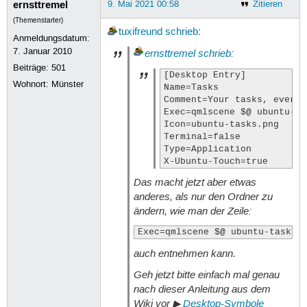
ernsttremel
9. Mai 2021 00:58
Zitieren
(Themenstarter)
tuxifreund
schrieb
:
Anmeldungsdatum:
7. Januar 2010
ernsttremel
schrieb
:
Beiträge:
501
[Desktop Entry]

Wohnort: Münster
Name=Tasks

Comment=Your tasks, every 
Exec=qmlscene $@ ubuntu-ta
Icon=ubuntu-tasks.png

Terminal=false

Type=Application

X-Ubuntu-Touch=true
Das macht jetzt aber etwas
anderes, als nur den Ordner zu
ändern, wie man der Zeile:
Exec=qmlscene $@ ubuntu-tasks.
auch entnehmen kann.
Geh jetzt bitte einfach mal
genau
nach dieser Anleitung aus dem
Wiki vor ▶
Desktop-Symbole