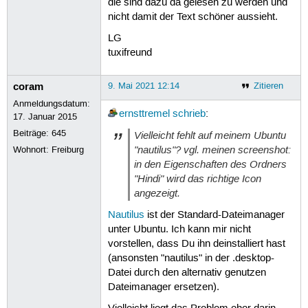
die sind dazu da gelesen zu werden und
nicht damit der Text schöner aussieht.
LG
tuxifreund
coram
9. Mai 2021 12:14
Zitieren
Anmeldungsdatum:
ernsttremel
schrieb
:
17. Januar 2015
Beiträge:
645
Vielleicht fehlt auf meinem Ubuntu
"nautilus"? vgl. meinen screenshot:
Wohnort: Freiburg
in den Eigenschaften des Ordners
"Hindi" wird das richtige Icon
angezeigt.
Nautilus
ist der Standard-Dateimanager
unter Ubuntu. Ich kann mir nicht
vorstellen, dass Du ihn deinstalliert hast
(ansonsten "nautilus" in der .desktop-
Datei durch den alternativ genutzen
Dateimanager ersetzen).