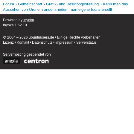
Forum
Gemeinschaft
Grafik- und Desktopgestaltung
Kann man das
Aussehen von Ordnern ändern, indem man eigene Icons ersellt
Powered by
Inyoka
Inyoka 1.52.10
🄯 2004 – 2026 ubuntuusers.de • Einige Rechte vorbehalten
Lizenz
•
Kontakt
•
Datenschutz
•
Impressum
•
Serverstatus
Serverhosting
gespendet von