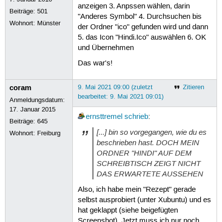
anzeigen 3. Anpssen wählen, darin
Beiträge:
501
"Anderes Symbol" 4. Durchsuchen bis
Wohnort: Münster
der Ordner "ico" gefunden wird und dann
5. das Icon "Hindi.Ico" auswählen 6. OK
und Übernehmen
Das war's!
coram
9. Mai 2021 09:00 (zuletzt
Zitieren
bearbeitet: 9. Mai 2021 09:01)
Anmeldungsdatum:
17. Januar 2015
ernsttremel
schrieb
:
Beiträge:
645
[...] bin so vorgegangen, wie du es
Wohnort: Freiburg
beschrieben hast. DOCH MEIN
ORDNER "HINDI" AUF DEM
SCHREIBTISCH ZEIGT NICHT
DAS ERWARTETE AUSSEHEN
Also, ich habe mein "Rezept" gerade
selbst ausprobiert (unter Xubuntu) und es
hat geklappt (siehe beigefügten
Screenshot). Jetzt muss ich nur noch