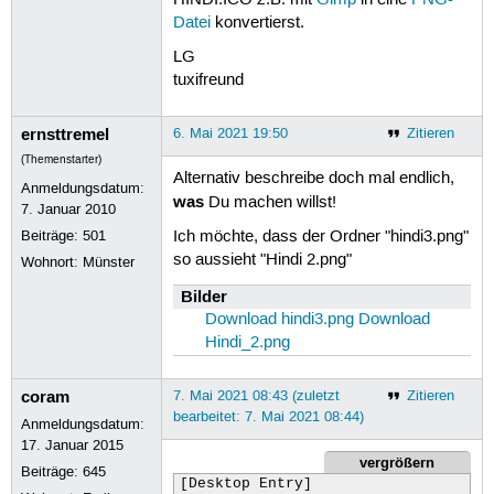
HINDI.ICO z.B. mit
Gimp
in eine
PNG-
Datei
konvertierst.
LG
tuxifreund
ernsttremel
6. Mai 2021 19:50
Zitieren
(Themenstarter)
Alternativ beschreibe doch mal endlich,
Anmeldungsdatum:
was
Du machen willst!
7. Januar 2010
Beiträge:
501
Ich möchte, dass der Ordner "hindi3.png"
so aussieht "Hindi 2.png"
Wohnort: Münster
Bilder
Download hindi3.png
Download
Hindi_2.png
coram
7. Mai 2021 08:43 (zuletzt
Zitieren
bearbeitet: 7. Mai 2021 08:44)
Anmeldungsdatum:
17. Januar 2015
vergrößern
Beiträge:
645
[Desktop Entry]
