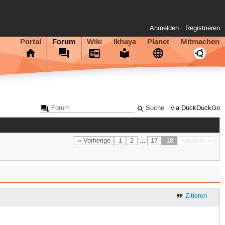
Anmelden
Registrieren
Portal
Forum
Wiki
Ikhaya
Planet
Mitmachen
via DuckDuckGo
« Vorherige
1
2
…
17
18
Nächste »
Zitieren