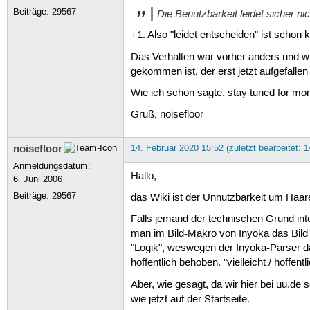
Beiträge:
29567
Die Benutzbarkeit leidet sicher ni
+1. Also "leidet entscheiden" ist schon k
Das Verhalten war vorher anders und wir
gekommen ist, der erst jetzt aufgefallen
Wie ich schon sagte: stay tuned for mor
Gruß, noisefloor
noisefloor
14. Februar 2020 15:52 (zuletzt bearbeitet: 
Anmeldungsdatum:
Hallo,
6. Juni 2006
Beiträge:
29567
das Wiki ist der Unnutzbarkeit um Haares
Falls jemand der technischen Grund inte
man im Bild-Makro von Inyoka das Bild _n
"Logik", weswegen der Inyoka-Parser das 
hoffentlich behoben. "vielleicht / hoffent
Aber, wie gesagt, da wir hier bei uu.de s
wie jetzt auf der Startseite.