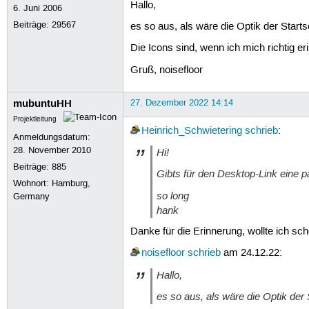
Hallo,
6. Juni 2006
Beiträge:
29567
es so aus, als wäre die Optik der Startse
Die Icons sind, wenn ich mich richtig 
Gruß, noisefloor
mubuntuHH
27. Dezember 2022 14:14
Projektleitung
Heinrich_Schwietering
schrieb
:
Anmeldungsdatum:
28. November 2010
Hi!
Beiträge:
885
Gibts für den Desktop-Link eine p
Wohnort: Hamburg,
so long
Germany
hank
Danke für die Erinnerung, wollte ich s
noisefloor
schrieb
am 24.12.22:
Hallo,
es so aus, als wäre die Optik der S