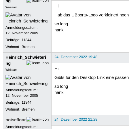
ng
Hi!
Wikiteam
Hab das UBports-Logo verkleinert noch
so long
Anmeldungsdatum:
hank
12. November 2005
Beiträge:
11344
Wohnort: Bremen
Heinrich_Schwieteri
24. Dezember 2022 19:48
ng
Hi!
Wikiteam
Gibts für den Desktop-Link eine passend
so long
Anmeldungsdatum:
hank
12. November 2005
Beiträge:
11344
Wohnort: Bremen
noisefloor
24. Dezember 2022 21:28
Anmeldungsdatum: