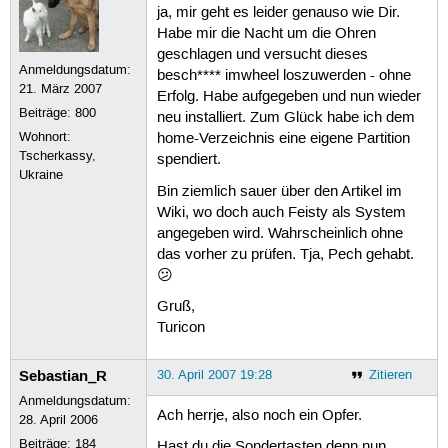
ja, mir geht es leider genauso wie Dir.
Habe mir die Nacht um die Ohren
geschlagen und versucht dieses
Anmeldungsdatum:
besch**** imwheel loszuwerden - ohne
21. März 2007
Erfolg. Habe aufgegeben und nun wieder
Beiträge:
800
neu installiert. Zum Glück habe ich dem
Wohnort:
home-Verzeichnis eine eigene Partition
Tscherkassy,
spendiert.
Ukraine
Bin ziemlich sauer über den Artikel im
Wiki, wo doch auch Feisty als System
angegeben wird. Wahrscheinlich ohne
das vorher zu prüfen. Tja, Pech gehabt.
😕
Gruß,
Turicon
Sebastian_R
30. April 2007 19:28
Zitieren
Anmeldungsdatum:
Ach herrje, also noch ein Opfer.
28. April 2006
Beiträge:
184
Hast du die Sondertasten denn nun