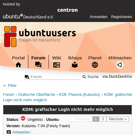
hosted by
Anmelden
Registrieren
Portal
Forum
Wiki
Ikhaya
Planet
Mitmachen
via DuckDuckGo
Filter
Forum
Grafische Oberfläche
KDE Plasma (Kubuntu)
KDM: grafischer
Login nicht mehr möglich
KDM: grafischer Login nicht mehr möglich
Status:
« Vorherige
1
2
Nächste »
Ungelöst
|
Ubuntu-
Version:
Kubuntu 7.04 (Feisty Fawn)
Antworten
|