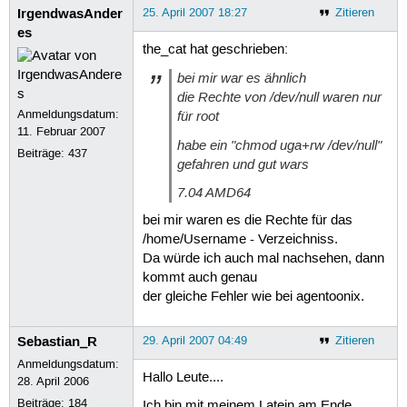
IrgendwasAnder
25. April 2007 18:27
Zitieren
es
the_cat hat geschrieben:
bei mir war es ähnlich
die Rechte von /dev/null waren nur
Anmeldungsdatum:
für root
11. Februar 2007
habe ein "chmod uga+rw /dev/null"
Beiträge:
437
gefahren und gut wars
7.04 AMD64
bei mir waren es die Rechte für das
/home/Username - Verzeichniss.
Da würde ich auch mal nachsehen, dann
kommt auch genau
der gleiche Fehler wie bei agentoonix.
Sebastian_R
29. April 2007 04:49
Zitieren
Anmeldungsdatum:
Hallo Leute....
28. April 2006
Beiträge:
184
Ich bin mit meinem Latein am Ende.