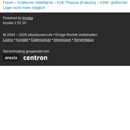
Forum
Grafische Oberfläche
KDE Plasma (Kubuntu)
KDM: grafischer
Login nicht mehr möglich
Powered by
Inyoka
Inyoka 1.52.10
🄯 2004 – 2026 ubuntuusers.de • Einige Rechte vorbehalten
Lizenz
•
Kontakt
•
Datenschutz
•
Impressum
•
Serverstatus
Serverhosting
gespendet von