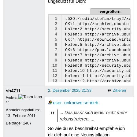
ungekürzt für Dich:
vergrößern
 1
t530:/media/stefan/tray2/xub2
 2
OK:1
http://archive.ubuntu.co
 3
Holen:2
http://security.ubunt
 4
Holen:3
http://archive.ubuntu
 5
OK:4
https://download.virtual
 6
Holen:5
http://archive.ubuntu
 7
OK:6
https://ppa.launchpadcon
 8
Holen:7
http://archive.ubuntu
 9
Holen:8
http://archive.ubuntu
10
Holen:9
http://security.ubunt
11
Holen:10
http://security.ubun
12
Holen:11
http://security.ubun
13
Holen:12
http://archive.ubunt
14
Holen:13
http://security.ubun
sh4711
2. Dezember 2025 21:33
Zitieren
15
Holen:14
http://security.ubun
16
Holen:15
http://archive.ubunt
Moderat
17
Holen:16
http://archive.ubunt
or
user_unknown
schrieb
:
18
Holen:17
http://security.ubun
Anmeldungsdatum:
... Das lässt sich leider nicht mehr
19
Holen:18
http://security.ubun
13. Februar 2011
20
Holen:19
http://security.ubun
rekonstruieren. ...
21
Holen:20
http://archive.ubunt
Beiträge:
1407
22
Holen:21
http://archive.ubunt
So wie du es beschreibst empfehle ich
23
Holen:22
http://archive.ubunt
dir dich auf eine Neuinstallation