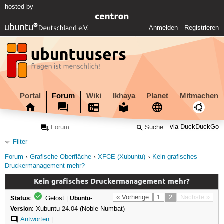
hosted by
Anmelden
Registrieren
Portal
Forum
Wiki
Ikhaya
Planet
Mitmachen
via DuckDuckGo
Filter
Forum
Grafische Oberfläche
XFCE (Xubuntu)
Kein grafisches
Druckermanagement mehr?
Kein grafisches Druckermanagement mehr?
Status:
« Vorherige
1
2
Nächste »
Gelöst
|
Ubuntu-
Version:
Xubuntu 24.04 (Noble Numbat)
Antworten
|