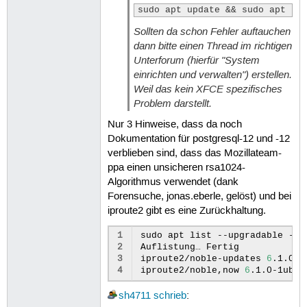
sudo apt update && sudo apt up
Sollten da schon Fehler auftauchen
dann bitte einen Thread im richtigen
Unterforum (hierfür "System
einrichten und verwalten") erstellen.
Weil das kein XFCE spezifisches
Problem darstellt.
Nur 3 Hinweise, dass da noch
Dokumentation für postgresql-12 und -12
verblieben sind, dass das Mozillateam-
ppa einen unsicheren rsa1024-
Algorithmus verwendet (dank
Forensuche, jonas.eberle, gelöst) und bei
iproute2 gibt es eine Zurückhaltung.
1
sudo
apt
list
--upgradable
-a
2
Auflistung…
Fertig

3
iproute2/noble-updates
6
.1.0-1
4
iproute2/noble,now
6
.1.0-1ubun
sh4711
schrieb
: