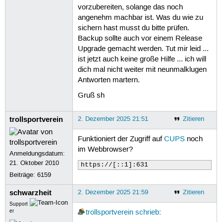
24
Holen:23
http://archive.ubunt
vorzubereiten, solange das noch
25
Holen:24
http://archive.ubunt
angenehm machbar ist. Was du wie zu
26
Holen:25
http://archive.ubunt
sichern hast musst du bitte prüfen.
27
Holen:26
http://archive.ubunt
28
Holen:27
http://archive.ubunt
Backup sollte auch vor einem Release
29
Holen:28
http://archive.ubunt
Upgrade gemacht werden. Tut mir leid ...
30
Holen:29
http://archive.ubunt
ist jetzt auch keine große Hilfe ... ich will
31
Es
wurden
13
,3
MB
in
4
s
geho
dich mal nicht weiter mit neunmalklugen
32
Paketlisten
werden
gelesen…
F
33
Abhängigkeitsbaum
wird
aufgeb
Antworten martern.
34
Statusinformationen
werden
ei
Gruß sh
35
Aktualisierung
für
1
Paket
ve
36
W:
https://ppa.launchpadconte
37
Paketlisten
werden
gelesen…
F
trollsportverein
2. Dezember 2025 21:51
Zitieren
38
Abhängigkeitsbaum
wird
aufgeb
39
Statusinformationen
werden
ei
40
Paketaktualisierung
(
Upgrade
)
Funktioniert der Zugriff auf
CUPS
noch
41
Die
folgenden
Pakete
wurden
a
im Webbrowser?
Anmeldungsdatum:
42
postgresql-doc-12
postgresq
43
Verwenden
Sie
»sudo
apt
autor
21. Oktober 2010
https://[::1]:631
44
Get
more
security
updates
thr
Beiträge:
6159
45
vlc-plugin-qt
libvlc5
libim
46
libzvbi-common
vlc-data
lib
schwarzheit
2. Dezember 2025 21:59
Zitieren
47
vlc-bin
libmagickcore-6.q16
48
gnuplot-x11
libpostproc57
v
Support
er
trollsportverein
schrieb
:
49
libgstreamer-plugins-bad1.0
50
vlc-plugin-notify
libgraphi