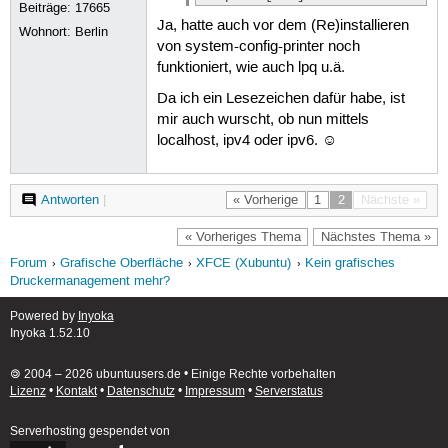
Beiträge:
17665
Ja, hatte auch vor dem (Re)installieren
Wohnort: Berlin
von system-config-printer noch
funktioniert, wie auch lpq u.ä.
Da ich ein Lesezeichen dafür habe, ist
mir auch wurscht, ob nun mittels
localhost, ipv4 oder ipv6. ☺
Antworten
|
« Vorherige
1
2
Nächste »
« Vorheriges Thema
Nächstes Thema »
Forum
Grafische Oberfläche
XFCE (Xubuntu)
Kein grafisches
Druckermanagement mehr?
Powered by
Inyoka
Inyoka 1.52.10
🄯 2004 – 2026 ubuntuusers.de • Einige Rechte vorbehalten
Lizenz
•
Kontakt
•
Datenschutz
•
Impressum
•
Serverstatus
Serverhosting
gespendet von