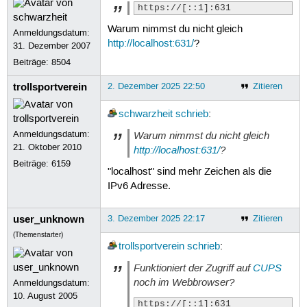
https://[::1]:631
51
gnuplot
imagemagick-6.q16
l
52
vlc-plugin-skins2
vlc-plugi
Warum nimmst du nicht gleich
Anmeldungsdatum:
53
imagemagick-6-common
fig2de
http://localhost:631/
?
31. Dezember 2007
54
gstreamer1.0-plugins-bad
mu
55
libvlc-bin
vlc-plugin-base
Beiträge:
8504
56
libmagickwand-6.q16-7t64

57
Learn
more
about
Ubuntu
Pro
a
trollsportverein
2. Dezember 2025 22:50
Zitieren
58
Die
folgenden
Pakete
sind
zur
59
schwarzheit
schrieb
:
60
0
aktualisiert,
0
neu
install
61
Anmeldungsdatum:
Warum nimmst du nicht gleich
62
t530:/media/stefan/tray2/xub2
21. Oktober 2010
http://localhost:631/
?
Beiträge:
6159
"localhost" sind mehr Zeichen als die
IPv6 Adresse.
user_unknown
3. Dezember 2025 22:17
Zitieren
(Themenstarter)
trollsportverein
schrieb
:
Funktioniert der Zugriff auf
CUPS
noch im Webbrowser?
Anmeldungsdatum:
10. August 2005
https://[::1]:631