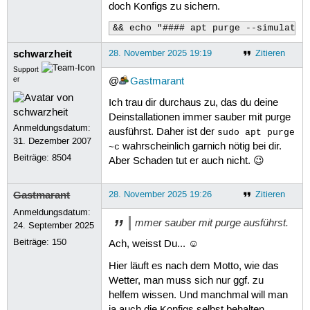
doch Konfigs zu sichern.
&& echo "#### apt purge --simulate 
schwarzheit
28. November 2025 19:19
Zitieren
Support
er
@
Gastmarant
Ich trau dir durchaus zu, das du deine
Deinstallationen immer sauber mit purge
Anmeldungsdatum:
ausführst. Daher ist der
sudo apt purge
31. Dezember 2007
wahrscheinlich garnich nötig bei dir.
~c
Beiträge:
8504
Aber Schaden tut er auch nicht. 😉
Gastmarant
28. November 2025 19:26
Zitieren
Anmeldungsdatum:
mmer sauber mit purge ausführst.
24. September 2025
Beiträge:
150
Ach, weisst Du... ☺
Hier läuft es nach dem Motto, wie das
Wetter, man muss sich nur ggf. zu
helfem wissen. Und manchmal will man
ja auch die Konfigs selbst behalten.