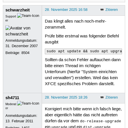
schwarzheit
28. November 2025 16:58
Zitieren
Support
er
Das klingt alles nach noch-mehr-
zerammelt.
Prüfe bitte erstmal was folgender Befehl
Anmeldungsdatum:
ausgibt
31. Dezember 2007
sudo apt update && sudo apt upgrade
Beiträge:
8504
Sollten da schon Fehler auftauchen dann
bitte einen Thread im richtigen
Unterforum (hierfür "System einrichten
und verwalten") erstellen. Weil das kein
XFCE spezifisches Problem darstellt.
sh4711
28. November 2025 18:26
Zitieren
Moderat
or
Korrigiert mich bitte wenn ich falsch liege,
aber eigentlich hätte das nicht auftreten
Anmeldungsdatum:
dürfen da vor dem
13. Februar 2011
do-release-upgrade
ein
und ein
upgrade
dist-upgrade
Beiträge:
1407