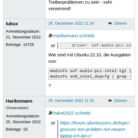
Treiberproblemen zu sein - sehr
verwirrend!
lubux
26. Dezember 2022 11:24
Zitieren
Anmeldungsdatum:
Haribomann
schrieb
:
21. November 2012
Beiträge:
14728
    driver: sof-audio-pci-inte
Wie sind mit Ubuntu 22.10, die Ausgaben
von:
modinfo sof-audio-pci-intel-tgl | gr
modinfo snd_intel_dspcfg | grep -i 
?
Haribomann
26. Dezember 2022 11:32
Zitieren
(Themenstarter)
hakel2022
schrieb
:
Anmeldungsdatum:
25. Dezember 2022
https://forum.ubuntuusers.de/topic/
grosses-ton-problem-mit-neuem-
Beiträge:
19
laptop-ich-bin-r/