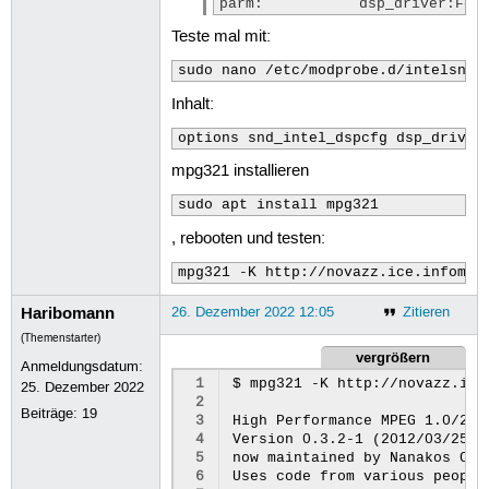
parm:           dsp_driver:For
Teste mal mit:
sudo nano /etc/modprobe.d/intelsnd.
Inhalt:
options snd_intel_dspcfg dsp_driver
mpg321 installieren
sudo apt install mpg321
, rebooten und testen:
mpg321 -K http://novazz.ice.infoman
Haribomann
26. Dezember 2022 12:05
Zitieren
(Themenstarter)
vergrößern
Anmeldungsdatum:
 1
$ mpg321 -K http://novazz.ice
25. Dezember 2022
 2
Beiträge:
19
 3
High Performance MPEG 1.0/2.0
 4
Version 0.3.2-1 (2012/03/25).
 5
now maintained by Nanakos Chr
 6
Uses code from various people