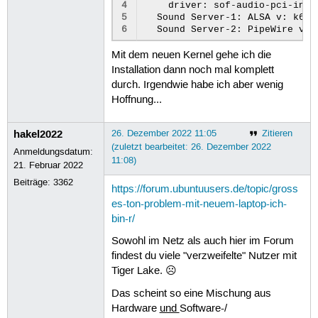
4
    driver: sof-audio-pci-intel
5
  Sound Server-1: ALSA v: k6.0
6
Mit dem neuen Kernel gehe ich die
Installation dann noch mal komplett
durch. Irgendwie habe ich aber wenig
Hoffnung...
hakel2022
26. Dezember 2022 11:05
Zitieren
(zuletzt bearbeitet: 26. Dezember 2022
Anmeldungsdatum:
11:08)
21. Februar 2022
Beiträge:
3362
https://forum.ubuntuusers.de/topic/gross
es-ton-problem-mit-neuem-laptop-ich-
bin-r/
Sowohl im Netz als auch hier im Forum
findest du viele "verzweifelte" Nutzer mit
Tiger Lake. ☹
Das scheint so eine Mischung aus
Hardware
und
Software-/