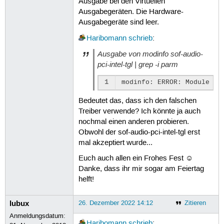
Ausgabe bei den Virtuellen
Ausgabegeräten. Die Hardware-
Ausgabegeräte sind leer.
Haribomann
schrieb
:
Ausgabe von modinfo sof-audio-
pci-intel-tgl | grep -i parm
1
Bedeutet das, dass ich den falschen
Treiber verwende? Ich könnte ja auch
nochmal einen anderen probieren.
Obwohl der sof-audio-pci-intel-tgl erst
mal akzeptiert wurde...
Euch auch allen ein Frohes Fest ☺
Danke, dass ihr mir sogar am Feiertag
helft!
lubux
26. Dezember 2022 14:12
Zitieren
Anmeldungsdatum:
Haribomann
schrieb
: