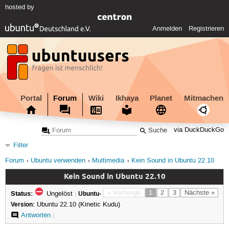
hosted by
Anmelden
Registrieren
Portal
Forum
Wiki
Ikhaya
Planet
Mitmachen
via DuckDuckGo
Filter
Forum
Ubuntu verwenden
Multimedia
Kein Sound in Ubuntu 22.10
Kein Sound in Ubuntu 22.10
Status:
« Vorherige
1
2
3
Nächste »
Ungelöst
|
Ubuntu-
Version:
Ubuntu 22.10 (Kinetic Kudu)
Antworten
|