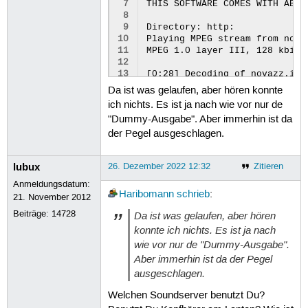
 7
THIS SOFTWARE COMES WITH ABSO
 8
 9
Directory: http:

10
Playing MPEG stream from nova
11
MPEG 1.0 layer III, 128 kbit/
12
13
Da ist was gelaufen, aber hören konnte
ich nichts. Es ist ja nach wie vor nur de
"Dummy-Ausgabe". Aber immerhin ist da
der Pegel ausgeschlagen.
lubux
26. Dezember 2022 12:32
Zitieren
Anmeldungsdatum:
Haribomann
schrieb
:
21. November 2012
Beiträge:
14728
Da ist was gelaufen, aber hören
konnte ich nichts. Es ist ja nach
wie vor nur de "Dummy-Ausgabe".
Aber immerhin ist da der Pegel
ausgeschlagen.
Welchen Soundserver benutzt Du?