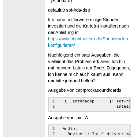
- (Standard)
default:0 sof-hda-dsp
Ich habe mittlerweile einige Stunden
investiert und die Karte(n) installiert nach
der Anleitung in:
https://wiki.ubuntuusers.de/Soundkarten_
konfigurieren/
Nachfolgend ein paar Ausgaben, die
vielleicht das Problem erklären. Ich bin
mit meinem Latein am Ende. Zugegeben,
ich kenne mich auch kaum aus. Kann
mir bitte jemand helfen?
Ausgabe von cat /proc/asound/cards:
1
 0 [sofhdadsp      ]: sof-hda-d
2
Ausgabe von inxi -A:
1
Audio:

2
  Device-1: Intel driver: N/A
