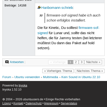
Beiträge:
14168
Haribomann
schrieb
:
firmware-sof-signed habe ich auch
schon erfolglos installiert.
Die für Kinetic, Du solltest
firmware-sof-
sollte
signed
für Lunar und,
das nicht
helfen, die für Jammy testen (bei letzterer
müßtest Du dann das Paket auf hold
setzen).
Antworten
|
« Vorherige
1
2
3
Nächste »
« Vorheriges Thema
Nächstes Thema »
Forum
Ubuntu verwenden
Multimedia
Kein Sound in Ubuntu 22.10
Powered by
Inyoka
Inyoka 1.52.10
🄯 2004 – 2026 ubuntuusers.de • Einige Rechte vorbehalten
Lizenz
•
Kontakt
•
Datenschutz
•
Impressum
•
Serverstatus