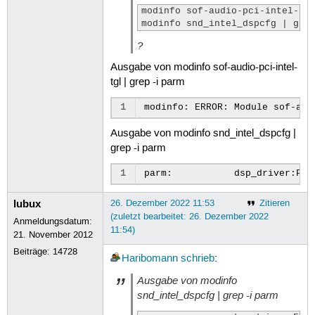
modinfo sof-audio-pci-intel-tgl
modinfo snd_intel_dspcfg | gre
?
Ausgabe von modinfo sof-audio-pci-intel-
tgl | grep -i parm
1
Ausgabe von modinfo snd_intel_dspcfg |
grep -i parm
1
lubux
26. Dezember 2022 11:53
Zitieren
(zuletzt bearbeitet: 26. Dezember 2022
Anmeldungsdatum:
11:54)
21. November 2012
Beiträge:
14728
Haribomann
schrieb
:
Ausgabe von modinfo
snd_intel_dspcfg | grep -i parm