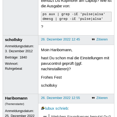
Benutzt Du Kopfhörer am Laptop? Wie ist
die Ausgabe von:
ps aux | grep -iE 'pulse|alsa'

dmesg | grep -iE 'pulse|alsa'
?
schollsky
26. Dezember 2022 12:45
Zitieren
Anmeldungsdatum:
Moin Haribomann,
3. Dezember 2012
Beiträge:
1840
hast Du schon mal die Einstellungen mit
pavucontrol geprüft (ggf.
Wohnort:
Ruhrgebeat
nachinstallieren)?
Frohes Fest
schollsky
Haribomann
26. Dezember 2022 12:55
Zitieren
(Themenstarter)
lubux
schrieb
:
Anmeldungsdatum:
25. Dezember 2022
Welchen Soundserver benutzt Du?