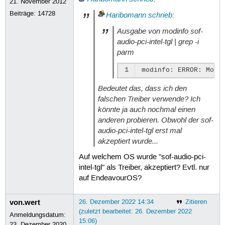
21. November 2012
Beiträge:
14728
Haribomann
schrieb
:
Ausgabe von modinfo sof-
audio-pci-intel-tgl | grep -i
parm
1
Bedeutet das, dass ich den
falschen Treiber verwende? Ich
könnte ja auch nochmal einen
anderen probieren. Obwohl der sof-
audio-pci-intel-tgl erst mal
akzeptiert wurde...
Auf welchem OS wurde "sof-audio-pci-
intel-tgl" als Treiber, akzeptiert? Evtl. nur
auf EndeavourOS?
von.wert
26. Dezember 2022 14:34
Zitieren
(zuletzt bearbeitet: 26. Dezember 2022
Anmeldungsdatum:
15:06)
23. Dezember 2020