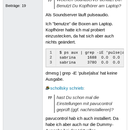
Benutzt Du Kopfhörer am Laptop?
Beiträge:
19
Als Soundserver läuft pulseaudio.
Ich "benutze" die Boxen am Laptop.
Kopfhörer hatte ich mal probiert
einzustecken, da hat sich aber auch
nichts geändert.
1
$ ps aux | grep -iE 'pulse|alsa
2
sabrina     1688  0.0  0.0  28
3
dmesg | grep -iE 'pulse|alsa' hat keine
Ausgabe.
schollsky
schrieb
:
hast Du schon mal die
Einstellungen mit pavucontrol
geprüft (ggf. nachinstallieren)?
pavucontrol hab ich auch installiert. Da
habe ich aber auch nur die Dummy-