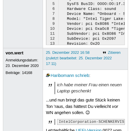
 5
  SysFS BusID: 0000:00:1f.3

 6
  Hardware Class: sound

 7
  Device Name: "Onboard - Soun
 8
  Model: "Intel Tiger Lake-LP
 9
  Vendor: pci 0x8086 "Intel Co
10
  Device: pci 0xa0c8 "Tiger L
11
  SubVendor: pci 0x8086 "Intel
12
  SubDevice: pci 0x2097 

13
  Revision: 0x20

14
  Driver: "sof-audio-pci-intel
von.wert
25. Dezember 2022 16:58
Zitieren
15
  Driver Modules: "snd_sof_pci
(zuletzt bearbeitet: 25. Dezember 2022
16
  Memory Range: 0x603e1e0000-
Anmeldungsdatum:
17:11)
17
  Memory Range: 0x603e000000-
23. Dezember 2020
18
  IRQ: 186 (2181 events)

Beiträge:
14168
19
  Module Alias: "pci:v0000808
Haribomann
schrieb
:
20
  Driver Info #0:

21
    Driver Status: snd_hda_int
ich habe meiner Frau einen neuen
22
    Driver Activation Cmd: "m
Laptop geschenkt
23
  Driver Info #1:

24
    Driver Status: snd_sof_pc
...und nun bringt das gute Stück keinen
25
    Driver Activation Cmd: "m
vor
Ton 'raus, das hättest Du vielleicht
26
WN angehen sollen. 😉
IntelCorporation-SCHENKERVISIO
Letzterhältliche
UEFI-Version
0077 vom