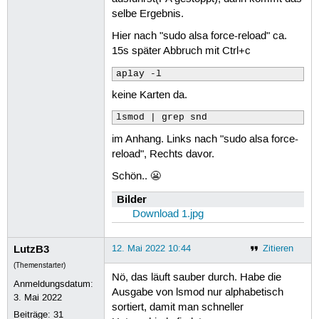
[  363.772083]  ? do_user_addr_fault
selbe Ergebnis.
[  363.772085]  ? do_syscall_64+0x69
[  363.772086]  ? exit_to_user_mode_
Hier nach "sudo alsa force-reload" ca.
[  363.772088]  ? irqentry_exit_to_u
15s später Abbruch mit Ctrl+c
[  363.772089]  ? irqentry_exit+0x19
[  363.772090]  ? exc_page_fault+0x8
aplay -l
[  363.772090]  ? asm_exc_page_fault
keine Karten da.
[  363.772092]  entry_SYSCALL_64_aft
[  363.772094] RIP: 0033:0x7f5f8de73
lsmod | grep snd
[  363.772095] RSP: 002b:00007ffcd63
[  363.772097] RAX: ffffffffffffffda
im Anhang. Links nach "sudo alsa force-
[  363.772098] RDX: 0000000000000002
reload", Rechts davor.
[  363.772099] RBP: 0000558f6692d2c0
[  363.772099] R10: 0000558f6692cee0
Schön.. 😬
[  363.772100] R13: 00007f5f8df79780
Bilder
[  363.772101]  </TASK>
Download 1.jpg
LutzB3
12. Mai 2022 10:44
Zitieren
(Themenstarter)
Nö, das läuft sauber durch. Habe die
Anmeldungsdatum:
Ausgabe von lsmod nur alphabetisch
3. Mai 2022
sortiert, damit man schneller
Beiträge:
31