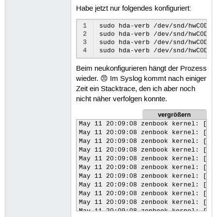
14
Sub-Gerät
#0: subdevice #0
Habe jetzt nur folgendes konfiguriert:
15
Karte
0
:
sofhdadsp
[
sof-hda-d
16
Sub-Geräte:
1
1
sudo
hda-verb
/dev/snd/hwC0D0
17
Sub-Gerät
#0: subdevice #0
2
sudo
hda-verb
/dev/snd/hwC0D0
18
Karte
1
:
NVidia
[
HDA
NVidia
]
,
3
sudo
hda-verb
/dev/snd/hwC0D0
19
Sub-Geräte:
1
4
sudo
hda-verb
/dev/snd/hwC0D0
20
Sub-Gerät
#0: subdevice #0
21
Karte
1
:
NVidia
[
HDA
NVidia
]
,
Beim neukonfigurieren hängt der Prozess
22
Sub-Geräte:
1
wieder. 😠 Im Syslog kommt nach einiger
23
Sub-Gerät
#0: subdevice #0
24
Karte
1
:
NVidia
[
HDA
NVidia
]
,
Zeit ein Stacktrace, den ich aber noch
25
Sub-Geräte:
1
nicht näher verfolgen konnte.
26
Sub-Gerät
#0: subdevice #0
27
Karte
1
:
NVidia
[
HDA
NVidia
]
,
vergrößern
28
Sub-Geräte:
1
May 11 20:09:08 zenbook kernel: [  8
29
Sub-Gerät
#0: subdevice #0
May 11 20:09:08 zenbook kernel: [  8
May 11 20:09:08 zenbook kernel: [  
May 11 20:09:08 zenbook kernel: [  
May 11 20:09:08 zenbook kernel: [  8
May 11 20:09:08 zenbook kernel: [  8
May 11 20:09:08 zenbook kernel: [  8
May 11 20:09:08 zenbook kernel: [  8
May 11 20:09:08 zenbook kernel: [  8
May 11 20:09:08 zenbook kernel: [  8
May 11 20:09:08 zenbook kernel: [  8