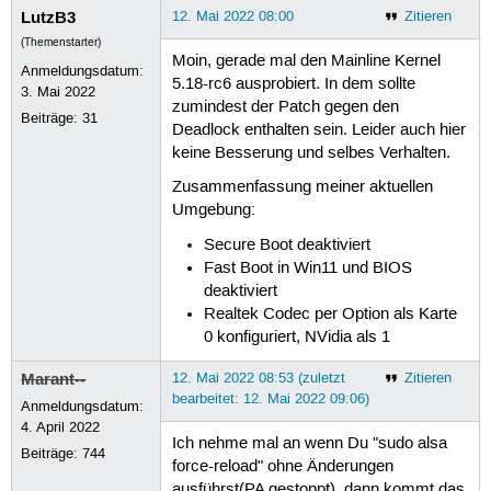
[  363.772000]  ? call_rcu+0xe/0x10

LutzB3
12. Mai 2022 08:00
Zitieren
[  363.772002]  ? __cond_resched+0x1
(Themenstarter)
[  363.772003]  ? __dentry_kill+0x14
Moin, gerade mal den Mainline Kernel
[  363.772005]  __wait_for_common+0x
Anmeldungsdatum:
5.18-rc6 ausprobiert. In dem sollte
[  363.772006]  ? usleep_range_state
3. Mai 2022
zumindest der Patch gegen den
[  363.772010]  wait_for_completion+
Beiträge:
31
[  363.772012]  snd_card_free+0x9c/0
Deadlock enthalten sein. Leider auch hier
[  363.772018]  soc_cleanup_card_res
keine Besserung und selbes Verhalten.
[  363.772028]  snd_soc_del_componen
[  363.772035]  snd_soc_unregister_c
Zusammenfassung meiner aktuellen
[  363.772041]  devm_component_relea
Umgebung:
[  363.772050]  release_nodes+0x3d/0
Secure Boot deaktiviert
[  363.772053]  devres_release_all+0
[  363.772055]  __device_release_dri
Fast Boot in Win11 und BIOS
[  363.772057]  device_release_drive
deaktiviert
[  363.772058]  snd_hda_codec_reset+
Realtek Codec per Option als Karte
[  363.772065]  reconfig_store+0x43/
0 konfiguriert, NVidia als 1
[  363.772069]  dev_attr_store+0x14/
[  363.772071]  sysfs_kf_write+0x3b/
Marant--
12. Mai 2022 08:53 (zuletzt
Zitieren
[  363.772073]  kernfs_fop_write_ite
bearbeitet: 12. Mai 2022 09:06)
[  363.772074]  new_sync_write+0x114
Anmeldungsdatum:
[  363.772077]  vfs_write+0x1cd/0x26
4. April 2022
[  363.772078]  ksys_write+0x67/0xe0
Ich nehme mal an wenn Du "sudo alsa
Beiträge:
744
[  363.772080]  __x64_sys_write+0x19
force-reload" ohne Änderungen
[  363.772080]  do_syscall_64+0x59/0
ausführst(PA gestoppt), dann kommt das