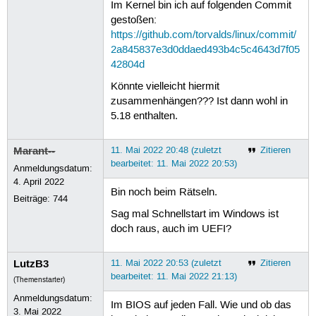
Im Kernel bin ich auf folgenden Commit
May 11 20:09:08 zenbook kernel: [  8
May 11 20:09:08 zenbook kernel: [  8
gestoßen:
May 11 20:09:08 zenbook kernel: [  8
https://github.com/torvalds/linux/commit/
May 11 20:09:08 zenbook kernel: [  8
2a845837e3d0ddaed493b4c5c4643d7f05
May 11 20:09:08 zenbook kernel: [  8
42804d
May 11 20:09:08 zenbook kernel: [  8
May 11 20:09:08 zenbook kernel: [  8
Könnte vielleicht hiermit
May 11 20:09:08 zenbook kernel: [  8
zusammenhängen??? Ist dann wohl in
May 11 20:09:08 zenbook kernel: [  
5.18 enthalten.
May 11 20:09:08 zenbook kernel: [  8
May 11 20:09:08 zenbook kernel: [  8
May 11 20:09:08 zenbook kernel: [  8
Marant--
11. Mai 2022 20:48 (zuletzt
Zitieren
May 11 20:09:08 zenbook kernel: [  8
bearbeitet: 11. Mai 2022 20:53)
Anmeldungsdatum:
May 11 20:09:08 zenbook kernel: [  8
4. April 2022
May 11 20:09:08 zenbook kernel: [  8
Bin noch beim Rätseln.
May 11 20:09:08 zenbook kernel: [  8
Beiträge:
744
May 11 20:09:08 zenbook kernel: [  8
Sag mal Schnellstart im Windows ist
May 11 20:09:08 zenbook kernel: [  8
doch raus, auch im UEFI?
May 11 20:09:08 zenbook kernel: [  8
May 11 20:09:08 zenbook kernel: [  8
May 11 20:09:08 zenbook kernel: [  8
LutzB3
11. Mai 2022 20:53 (zuletzt
Zitieren
May 11 20:09:08 zenbook kernel: [  8
bearbeitet: 11. Mai 2022 21:13)
(Themenstarter)
May 11 20:09:08 zenbook kernel: [  8
May 11 20:09:08 zenbook kernel: [  8
Anmeldungsdatum:
Im BIOS auf jeden Fall. Wie und ob das
May 11 20:09:08 zenbook kernel: [  8
3. Mai 2022