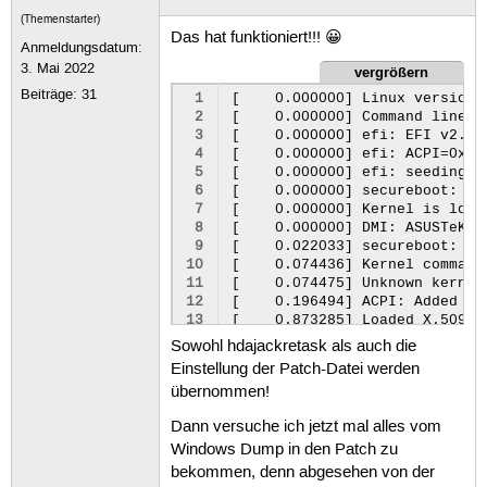
(Themenstarter)
Das hat funktioniert!!! 😀
Anmeldungsdatum:
3. Mai 2022
vergrößern
Beiträge:
31
 1
[    0.000000] Linux version 
 2
[    0.000000] Command line: 
 3
[    0.000000] efi: EFI v2.70
 4
[    0.000000] efi: ACPI=0x59
 5
[    0.000000] efi: seeding en
 6
[    0.000000] secureboot: Sec
 7
[    0.000000] Kernel is lock
 8
[    0.000000] DMI: ASUSTeK C
 9
[    0.022033] secureboot: Sec
10
[    0.074436] Kernel command
11
[    0.074475] Unknown kernel
12
[    0.196494] ACPI: Added _O
13
[    0.873285] Loaded X.509 c
14
[    0.877135] integrity: Loa
Sowohl hdajackretask als auch die
15
[    0.975886]     BOOT_IMAGE
Einstellung der Patch-Datei werden
16
[    1.048349] pci 10000:e0:0
übernommen!
17
[    2.594484] snd_hda_intel 
18
[    2.596209] snd_hda_intel 
Dann versuche ich jetzt mal alles vom
19
[    2.596306] snd_hda_intel 
Windows Dump in den Patch zu
20
[    2.597242] snd_hda_intel 
21
[    2.597252] snd_hda_intel 
bekommen, denn abgesehen von der