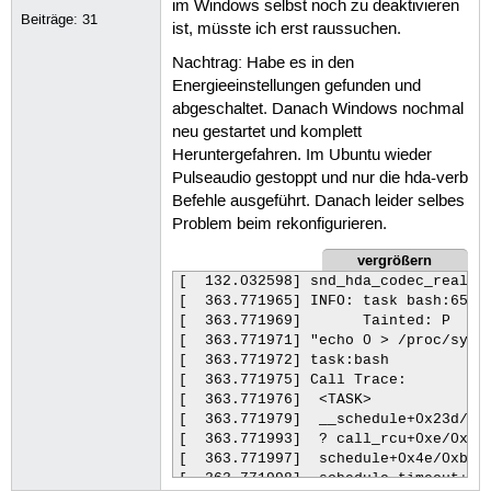
im Windows selbst noch zu deaktivieren
May 11 20:09:08 zenbook kernel: [  8
Beiträge:
31
ist, müsste ich erst raussuchen.
May 11 20:09:08 zenbook kernel: [  8
May 11 20:09:08 zenbook kernel: [  8
Nachtrag: Habe es in den
May 11 20:09:08 zenbook kernel: [  8
Energieeinstellungen gefunden und
May 11 20:09:08 zenbook kernel: [  8
May 11 20:09:08 zenbook kernel: [  8
abgeschaltet. Danach Windows nochmal
May 11 20:09:08 zenbook kernel: [  8
neu gestartet und komplett
May 11 20:09:08 zenbook kernel: [  
Heruntergefahren. Im Ubuntu wieder
May 11 20:09:08 zenbook kernel: [  
Pulseaudio gestoppt und nur die hda-verb
May 11 20:09:08 zenbook kernel: [  
Befehle ausgeführt. Danach leider selbes
May 11 20:09:08 zenbook kernel: [  
Problem beim rekonfigurieren.
May 11 20:09:08 zenbook kernel: [  
May 11 20:09:08 zenbook kernel: [  
vergrößern
May 11 20:09:08 zenbook kernel: [  
[  132.032598] snd_hda_codec_realtek
[  363.771965] INFO: task bash:6528 
[  363.771969]       Tainted: P     
[  363.771971] "echo 0 > /proc/sys/k
[  363.771972] task:bash            
[  363.771975] Call Trace:

[  363.771976]  <TASK>

[  363.771979]  __schedule+0x23d/0x5
[  363.771993]  ? call_rcu+0xe/0x10

[  363.771997]  schedule+0x4e/0xb0

[  363.771998]  schedule_timeout+0xf