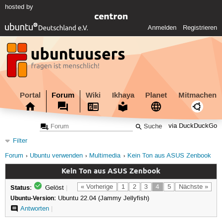
hosted by
Anmelden
Registrieren
Portal
Forum
Wiki
Ikhaya
Planet
Mitmachen
via DuckDuckGo
Filter
Forum
Ubuntu verwenden
Multimedia
Kein Ton aus ASUS Zenbook
Kein Ton aus ASUS Zenbook
Status:
« Vorherige
1
2
3
4
5
Nächste »
Gelöst
|
Ubuntu-Version:
Ubuntu 22.04 (Jammy Jellyfish)
Antworten
|