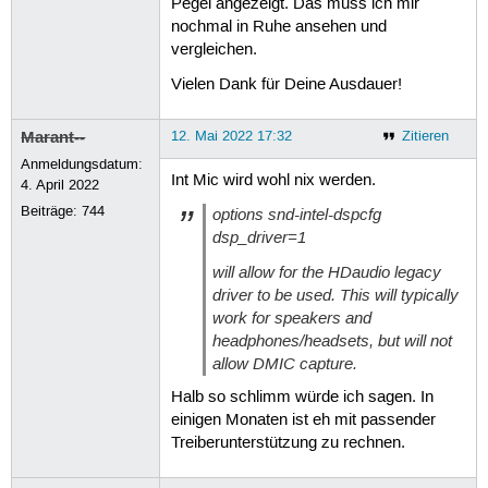
Pegel angezeigt. Das muss ich mir
49
[    4.824591] input: HDA Int
0x20 0x400 0x7774
nochmal in Ruhe ansehen und
50
[    4.824760] input: HDA Int
vergleichen.
51
[    5.854610] Bluetooth: hci
52
[   47.403105] [drm:nv_drm_ma
Vielen Dank für Deine Ausdauer!
53
[   47.403229] [drm:nv_drm_ma
54
[   47.403305] [drm:nv_drm_ma
55
[   47.434707] [drm:nv_drm_ma
Marant--
12. Mai 2022 17:32
Zitieren
56
[   47.434832] [drm:nv_drm_ma
57
[   47.434906] [drm:nv_drm_ma
Anmeldungsdatum:
Int Mic wird wohl nix werden.
58
[   47.466254] [drm:nv_drm_ma
4. April 2022
59
[   47.466368] [drm:nv_drm_ma
Beiträge:
744
options snd-intel-dspcfg
60
dsp_driver=1
will allow for the HDaudio legacy
driver to be used. This will typically
work for speakers and
headphones/headsets, but will not
allow DMIC capture.
Halb so schlimm würde ich sagen. In
einigen Monaten ist eh mit passender
Treiberunterstützung zu rechnen.