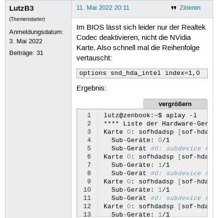
LutzB3
11. Mai 2022 20:11
Zitieren
(Themenstarter)
Im BIOS lässt sich leider nur der Realtek
Anmeldungsdatum:
Codec deaktivieren, nicht die NVidia
3. Mai 2022
Karte. Also schnell mal die Reihenfolge
Beiträge:
31
vertauscht:
options snd_hda_intel index=1,0
Ergebnis:
vergrößern
 1
lutz@zenbook:~$
aplay
-l

 2
****
Liste
der
Hardware-Gerät
 3
Karte
0
:
sofhdadsp
[
sof-hda-d
 4
Sub-Geräte:
0
 5
Sub-Gerät
#0: subdevice #0
 6
Karte
0
:
sofhdadsp
[
sof-hda-d
 7
Sub-Geräte:
1
 8
Sub-Gerät
#0: subdevice #0
 9
Karte
0
:
sofhdadsp
[
sof-hda-d
10
Sub-Geräte:
1
11
Sub-Gerät
#0: subdevice #0
12
Karte
0
:
sofhdadsp
[
sof-hda-d
13
Sub-Geräte:
1