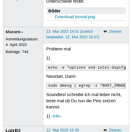
Unterschiede findet.
Bilder
Download lsmod.png
Marant--
12. Mai 2022 14:51 (zuletzt
Zitieren
bearbeitet: 12. Mai 2022 15:07)
Anmeldungsdatum:
4. April 2022
Probiere mal
Beiträge:
744
1)
echo -e "options snd-intel-dspcfg d
Neustart. Dann
sudo dmesg | egrep -i "BOOT_IMAGE|s
Soundtest schreibe ich mal lieber nicht,
teste mal ob Du nun die Pins setzen
kannst.
1)
-Info-
LutzB3
12. Mai 2022 15:30
Zitieren