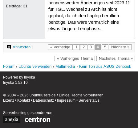
nennenswerten Änderungen seit 2023.11
Beiträge:
31
für TGL. Wechsel zu Arch ist nicht
geplant, da ich den Laptop beruflich
benötige. Das wäre vermutlich eine
etwas längere Lernphase...
Antworten
|
« Vorherige
1
2
3
4
5
Nächste »
« Vorheriges Thema
Nächstes Thema »
Forum
Ubuntu verwenden
Multimedia
Kein Ton aus ASUS Zenbook
Powered by
Inyoka
Inyoka 1.52.10
🄯 2004 – 2026 ubuntuusers.de • Einige Rechte vorbehalten
Lizenz
•
Kontakt
•
Datenschutz
•
Impressum
•
Serverstatus
Serverhosting
gespendet von