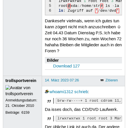
4
lrwxrwxrwx
1
root
root
3
Mär
1
5
root
@
xda
:/
home
/
str
#
ls
-
la
/
d
6
ls
:
Zugriff
auf
'
/
dev
/
dvd
'
ni
Dankesehr vielmals, wenn ich gutes tun
kann zögert nicht mich anzuschreiben ☺
Zeit 04.43 Datum Dienstag P.S.:Ich habe
nur noch 36 Wochen zu, nein Wochen 72
hahaha Bleiben die Mitglieder auch in den
Foren ?
Bilder
Download 127
trollsportverein
14. März 2023 07:26
Zitieren
whoami1312
schrieb
:
Anmeldungsdatum:
brw-rw----+ 1 root cdrom 11, 0
21. Oktober 2010
Da isses doch, das CD/DVD Laufwerk.
Beiträge:
6159
lrwxrwxrwx 1 root root 3 Mär 1
Der übliche Link ist auch da. Der andere