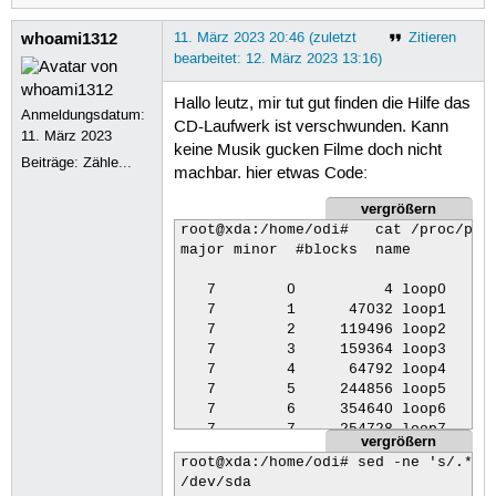
whoami1312
11. März 2023 20:46 (zuletzt
Zitieren
bearbeitet: 12. März 2023 13:16)
Hallo leutz, mir tut gut finden die Hilfe das
Anmeldungsdatum:
CD-Laufwerk ist verschwunden. Kann
11. März 2023
keine Musik gucken Filme doch nicht
Beiträge:
Zähle...
machbar. hier etwas Code:
vergrößern
root@xda:/home/odi#   cat /proc/part
major minor  #blocks  name

   7        0          4 loop0

   7        1      47032 loop1

   7        2     119496 loop2

   7        3     159364 loop3

   7        4      64792 loop4

   7        5     244856 loop5

   7        6     354640 loop6

   7        7     254728 loop7

vergrößern
   8        0  732574584 sda

root@xda:/home/odi# sed -ne 's/.*\([
   8        1     524288 sda1

/dev/sda

   8        2  732048384 sda2
