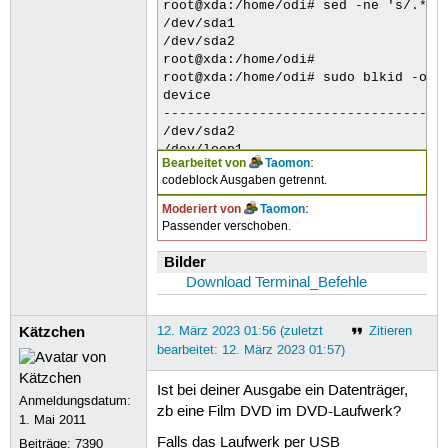
root@xda:/home/odi# sed -ne 's/.*\([
  11        0    1048575 sr0

/dev/sda1

   7        8      83212 loop8

/dev/sda2

   7        9      93888 loop9

root@xda:/home/odi# 

   7       10      46960 loop10

root@xda:/home/odi# sudo blkid -o li
   7       11      51024 loop11

device                              
   7       12        284 loop12

-----------------------------------
   7       13        304 loop13

/dev/sda2                          
   7       14     119588 loop14

/dev/loop1                          
   7       15      51036 loop15

Bearbeitet von
Taomon
:
/dev/loop8                          
   7       16      64804 loop16

codeblock Ausgaben getrennt.
/dev/loop15                         
   7       17      56948 loop17

/dev/loop6                          
Moderiert von
Taomon
:
   7       18     328128 loop18
/dev/loop13                         
Passender verschoben.
/dev/loop4                          
/dev/loop11                         
Bilder
/dev/loop2                          
Download Terminal_Befehle
/dev/loop0                          
/dev/loop9                          
Kätzchen
12. März 2023 01:56 (zuletzt
Zitieren
/dev/loop16                         
/dev/loop7                          
bearbeitet: 12. März 2023 01:57)
/dev/sda1                          
/dev/loop14                         
Ist bei deiner Ausgabe ein Datenträger,
Anmeldungsdatum:
/dev/loop5                          
zb eine Film DVD im DVD-Laufwerk?
1. Mai 2011
/dev/loop12                         
/dev/loop3                          
Falls das Laufwerk per USB
Beiträge:
7390