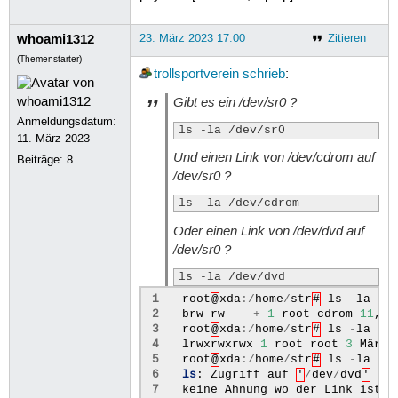
whoami1312
23. März 2023 17:00
Zitieren
(Themenstarter)
trollsportverein
schrieb
:
Gibt es ein
/dev/sr0
?
Anmeldungsdatum:
ls -la /dev/sr0
11. März 2023
Und einen Link von
/dev/cdrom
auf
Beiträge:
8
/dev/sr0
?
ls -la /dev/cdrom
Oder einen Link von
/dev/dvd
auf
/dev/sr0
?
ls -la /dev/dvd
1
root
@
xda
:/
home
/
str
#
ls
-
la
/
d
2
brw
-
rw
----+
1
root
cdrom
11
,
0
3
root
@
xda
:/
home
/
str
#
ls
-
la
/
d
4
lrwxrwxrwx
1
root
root
3
Mär
2
5
root
@
xda
:/
home
/
str
#
ls
-
la
/
d
6
ls
:
Zugriff
auf
'
/
dev
/
dvd
'
ni
7
keine
Ahnung
wo
der
Link
ist
.
D