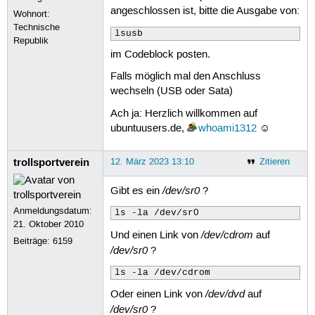
/dev/loop10                         
angeschlossen ist, bitte die Ausgabe von:
Wohnort:
/dev/loop17                         
Technische
/dev/loop18                         
lsusb
Republik
im Codeblock posten.
Falls möglich mal den Anschluss
wechseln (USB oder Sata)
Ach ja: Herzlich willkommen auf
ubuntuusers.de,
whoami1312
☺
trollsportverein
12. März 2023 13:10
Zitieren
/dev/sr0
Gibt es ein
?
Anmeldungsdatum:
ls -la /dev/sr0
21. Oktober 2010
/dev/cdrom
Und einen Link von
auf
Beiträge:
6159
/dev/sr0
?
ls -la /dev/cdrom
/dev/dvd
Oder einen Link von
auf
/dev/sr0
?