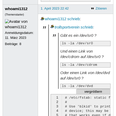
whoami1312
1. April 2023 22:42
Zitieren
(Themenstarter)
whoami1312
schrieb
:
trollsportverein
schrieb
:
Anmeldungsdatum:
Gibt es ein
/dev/sr0
?
11. März 2023
ls -la /dev/sr0
Beiträge:
8
Und einen Link von
/dev/cdrom
auf
/dev/sr0
?
ls -la /dev/cdrom
Oder einen Link von
/dev/dvd
auf
/dev/sr0
?
ls -la /dev/dvd
vergrößern
 1
# /etc/fstab: static file
 2
#

 3
# Use 'blkid' to print t
 4
# device; this may be us
 5
# that works even if dis