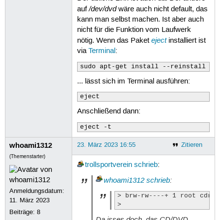
/dev/dvd
auf
wäre auch nicht default, das
kann man selbst machen. Ist aber auch
nicht für die Funktion vom Laufwerk
eject
nötig. Wenn das Paket
installiert ist
via
Terminal
:
sudo apt-get install --reinstall ej
... lässt sich im Terminal ausführen:
eject
Anschließend dann:
eject -t
whoami1312
23. März 2023 16:55
Zitieren
(Themenstarter)
trollsportverein
schrieb
:
whoami1312
schrieb
:
Anmeldungsdatum:
> brw-rw----+ 1 root cdrom
11. März 2023
> 
Beiträge:
8
Da isses doch, das CD/DVD