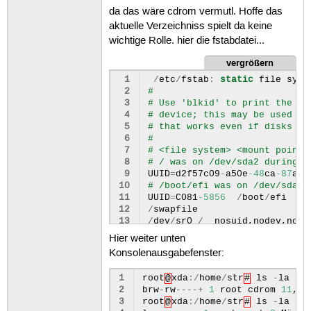
da das wäre cdrom vermutl. Hoffe das
aktuelle Verzeichniss spielt da keine
wichtige Rolle. hier die fstabdatei...
vergrößern
 1
/
etc
/
fstab
:
static
file
syst
 2
#
 3
# Use 'blkid' to print the un
 4
# device; this may be used wi
 5
# that works even if disks ar
 6
#
 7
# <file system> <mount point>
 8
# / was on /dev/sda2 during i
 9
UUID
=
d2f57c09
-
a50e
-48
ca
-87
af
-
10
# /boot/efi was on /dev/sda1 
11
UUID
=
C081
-5856
/
boot
/
efi
12
/
swapfile
13
/
dev
/
sr0
/
nosuid
,
nodev
,
nofa
Hier weiter unten
Konsolenausgabefenster:
1
root
@
xda
:/
home
/
str
#
ls
-
la
/
d
2
brw
-
rw
----+
1
root
cdrom
11
,
0
3
root
@
xda
:/
home
/
str
#
ls
-
la
/
d