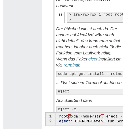
Laufwerk.
> lrwxrwxrwx 1 root root 3
> 
Der übliche Link ist auch da. Der
andere auf
/dev/dvd
wäre auch
nicht default, das kann man selbst
machen. Ist aber auch nicht für die
Funktion vom Laufwerk nötig.
Wenn das Paket
eject
installiert ist
via
Terminal
:
sudo apt-get install --reinsta
... lässt sich im Terminal ausführen:
eject
Anschließend dann:
eject -t
1
root
@
xda
:/
home
/
str
#
eject
-
t
2
eject
:
CD
-
ROM
-
Befehl
zum
Schli