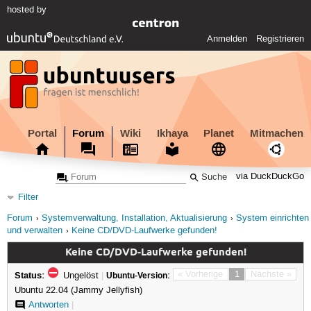
hosted by
Anmelden
Registrieren
Portal
Forum
Wiki
Ikhaya
Planet
Mitmachen
via DuckDuckGo
Filter
Forum
Systemverwaltung, Installation, Aktualisierung
System einrichten
und verwalten
Keine CD/DVD-Laufwerke gefunden!
Keine CD/DVD-Laufwerke gefunden!
Status:
« Vorherige
1
Nächste »
Ungelöst
|
Ubuntu-Version:
Ubuntu 22.04 (Jammy Jellyfish)
Antworten
|