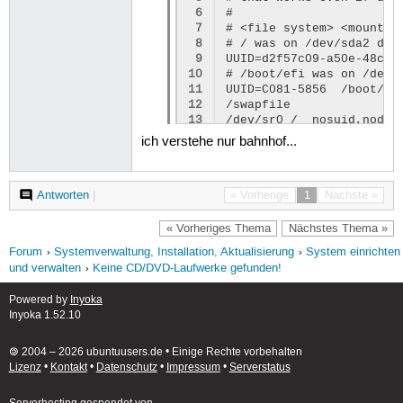
 6
#

 7
# <file system> <mount p
 8
# / was on /dev/sda2 duri
 9
UUID=d2f57c09-a50e-48ca-
10
# /boot/efi was on /dev/s
11
UUID=C081-5856  /boot/ef
12
/swapfile               
13
ich verstehe nur bahnhof...
Antworten
|
« Vorherige
1
Nächste »
« Vorheriges Thema
Nächstes Thema »
Forum
Systemverwaltung, Installation, Aktualisierung
System einrichten
und verwalten
Keine CD/DVD-Laufwerke gefunden!
Powered by
Inyoka
Inyoka 1.52.10
🄯 2004 – 2026 ubuntuusers.de • Einige Rechte vorbehalten
Lizenz
•
Kontakt
•
Datenschutz
•
Impressum
•
Serverstatus