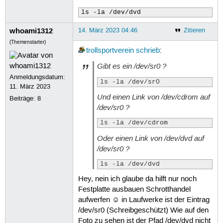
ls -la /dev/dvd
whoami1312
14. März 2023 04:46
Zitieren
(Themenstarter)
trollsportverein
schrieb
:
Gibt es ein
/dev/sr0
?
Anmeldungsdatum:
ls -la /dev/sr0
11. März 2023
Und einen Link von
/dev/cdrom
auf
Beiträge:
8
/dev/sr0
?
ls -la /dev/cdrom
Oder einen Link von
/dev/dvd
auf
/dev/sr0
?
ls -la /dev/dvd
Hey, nein ich glaube da hilft nur noch
Festplatte ausbauen Schrotthandel
aufwerfen ☺ in Laufwerke ist der Eintrag
/dev/sr0 (Schreibgeschützt) Wie auf den
Foto zu sehen ist der Pfad /dev/dvd nicht