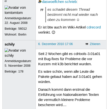
er
daswoelfchen
schrieb
:
es schadet diesem Thread
bestimmt nicht mal wieder nach
Anmeldungsdatum:
oben zu kommen ☺
22. August 2008
Er ist btw auch im Wiki-Artikel
cdrecord
Beiträge:
56012
verlinkt. 😉
Wohnort: Berlin
schily
6. Dezember 2010 17:06
Zitieren
Seit 2 Wochen gibt es cdrtools-3.01a01
mit Bug-fixes für Probleme die vor
Anmeldungsdatum:
Kurzem mit k3b berichtet wurden.
5. November 2008
Beiträge:
178
Es wäre schön, wenn alle Leute die
Pakete gebaut haben auf 3.01a01 gehen
würden.
Danach kommt dann erstmal die
Einführung von Nationalisierten Texten
die vermutlich kleinere Probleme
bescheren wird....