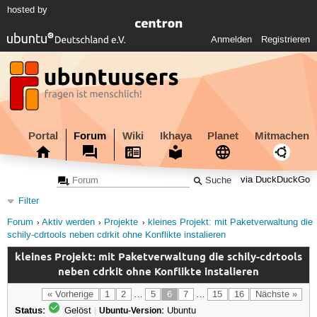
hosted by
Anmelden
Registrieren
Portal
Forum
Wiki
Ikhaya
Planet
Mitmachen
via DuckDuckGo
Filter
Forum
Aktiv werden
Projekte
kleines Projekt: mit Paketverwaltung die
schily-cdrtools neben cdrkit ohne Konflikte instalieren
kleines Projekt: mit Paketverwaltung die schily-cdrtools
neben cdrkit ohne Konflikte instalieren
« Vorherige
1
2
…
5
6
7
…
15
16
Nächste »
Status:
Gelöst
|
Ubuntu-Version:
Ubuntu