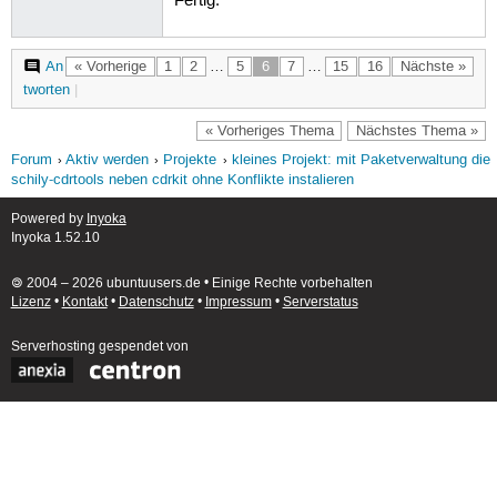
Fertig.
An
« Vorherige
1
2
…
5
6
7
…
15
16
Nächste »
tworten
|
« Vorheriges Thema
Nächstes Thema »
Forum
Aktiv werden
Projekte
kleines Projekt: mit Paketverwaltung die
schily-cdrtools neben cdrkit ohne Konflikte instalieren
Powered by
Inyoka
Inyoka 1.52.10
🄯 2004 – 2026 ubuntuusers.de • Einige Rechte vorbehalten
Lizenz
•
Kontakt
•
Datenschutz
•
Impressum
•
Serverstatus
Serverhosting
gespendet von