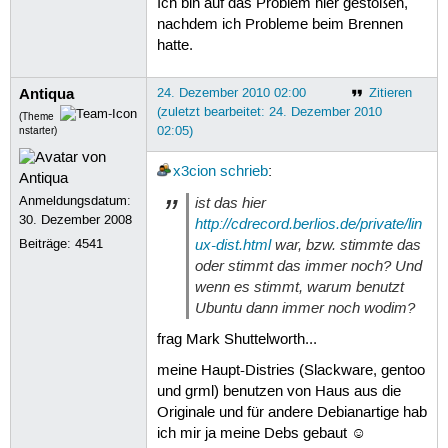
Ich bin auf das Problem hier gestoßen,
nachdem ich Probleme beim Brennen
hatte.
Antiqua
24. Dezember 2010 02:00
Zitieren
(zuletzt bearbeitet: 24. Dezember 2010
(Theme
02:05)
nstarter)
x3cion
schrieb
:
Anmeldungsdatum:
ist das hier
30. Dezember 2008
http://cdrecord.berlios.de/private/lin
ux-dist.html
war, bzw. stimmte das
Beiträge:
4541
oder stimmt das immer noch? Und
wenn es stimmt, warum benutzt
Ubuntu dann immer noch wodim?
frag Mark Shuttelworth...
meine Haupt-Distries (Slackware, gentoo
und grml) benutzen von Haus aus die
Originale und für andere Debianartige hab
ich mir ja meine Debs gebaut ☺