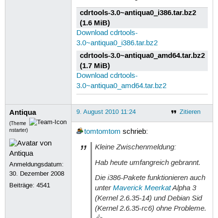
cdrtools-3.0~antiqua0_i386.tar.bz2
(1.6 MiB)
Download cdrtools-
3.0~antiqua0_i386.tar.bz2
cdrtools-3.0~antiqua0_amd64.tar.bz2
(1.7 MiB)
Download cdrtools-
3.0~antiqua0_amd64.tar.bz2
Antiqua
9. August 2010 11:24
Zitieren
(Theme
nstarter)
tomtomtom
schrieb:
Kleine Zwischenmeldung:
Hab heute umfangreich gebrannt.
Anmeldungsdatum:
30. Dezember 2008
Die i386-Pakete funktionieren auch
Beiträge:
4541
unter
Maverick Meerkat
Alpha 3
(Kernel 2.6.35-14) und Debian Sid
(Kernel 2.6.35-rc6) ohne Probleme.