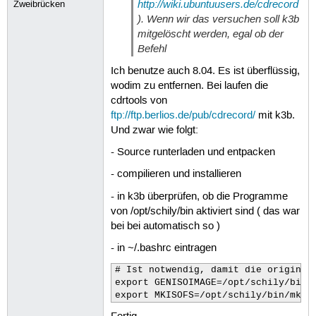
http://wiki.ubuntuusers.de/cdrecord
Zweibrücken
). Wenn wir das versuchen soll k3b
mitgelöscht werden, egal ob der
Befehl
Ich benutze auch 8.04. Es ist überflüssig,
wodim zu entfernen. Bei laufen die
cdrtools von
ftp://ftp.berlios.de/pub/cdrecord/
mit k3b.
Und zwar wie folgt:
- Source runterladen und entpacken
- compilieren und installieren
- in k3b überprüfen, ob die Programme
von /opt/schily/bin aktiviert sind ( das war
bei bei automatisch so )
- in ~/.bashrc eintragen
# Ist notwendig, damit die original 
export GENISOIMAGE=/opt/schily/bin/m