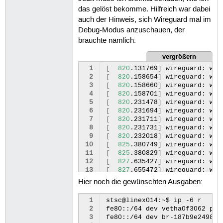
das gelöst bekomme. Hilfreich war dabei
auch der Hinweis, sich Wireguard mal im
Debug-Modus anzuschauen, der
brauchte nämlich:
vergrößern
 1
[
820
.131769
]
wireguard:
wg0
 2
[
820
.158654
]
wireguard:
wg0
 3
[
820
.158660
]
wireguard:
wg0
 4
[
820
.158701
]
wireguard:
wg0
 5
[
820
.231478
]
wireguard:
wg0
 6
[
820
.231694
]
wireguard:
wg0
 7
[
820
.231711
]
wireguard:
wg0
 8
[
820
.231731
]
wireguard:
wg0
 9
[
820
.232018
]
wireguard:
wg0
10
[
825
.380749
]
wireguard:
wg0
11
[
825
.380829
]
wireguard:
wg0
12
[
827
.635427
]
wireguard:
wg0
13
[
827
.655472
]
wireguard:
wg0
14
Hier noch die gewünschten Ausgaben:
15
16
{{{
#!code bash
 1
stsc@linex014:~$
ip
-6
r

17
stsc@linex014:~
nslookup
x7a9
 2
fe80::/64
dev
vetha0f3062
pro
18
Server:
127
.0.0.53

 3
fe80::/64
dev
br-187b9e24982c
19
Address:
127
.0.0.53#53
