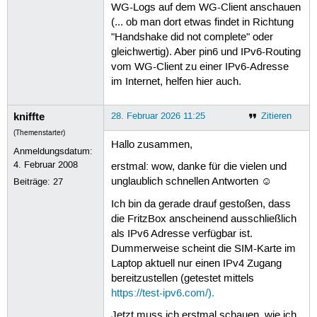
WG-Logs auf dem WG-Client anschauen
(... ob man dort etwas findet in Richtung
"Handshake did not complete" oder
gleichwertig). Aber pin6 und IPv6-Routing
vom WG-Client zu einer IPv6-Adresse
im Internet, helfen hier auch.
kniffte
28. Februar 2026 11:25
Zitieren
(Themenstarter)
Hallo zusammen,
Anmeldungsdatum:
4. Februar 2008
erstmal: wow, danke für die vielen und
unglaublich schnellen Antworten ☺
Beiträge:
27
Ich bin da gerade drauf gestoßen, dass
die FritzBox anscheinend ausschließlich
als IPv6 Adresse verfügbar ist.
Dummerweise scheint die SIM-Karte im
Laptop aktuell nur einen IPv4 Zugang
bereitzustellen (getestet mittels
https://test-ipv6.com/).
Jetzt muss ich erstmal schauen, wie ich