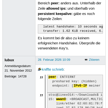
peer:
Bereich
anders aus. Unterhalb der
allowed ips:
Zeile
und oberhalb von
persistent keepalive:
gäbe es noch
folgende Zeilen:
  latest handshake: 10 seconds ago

  transfer: 1.62 KiB received, 6.46
Es kommt bei dir also zu keinem
erfolgreichen Handshake. Überprüfe die
verwendeten Key's.
lubux
28. Februar 2026 10:09
Zitieren
Anmeldungsdatum:
kniffte
schrieb
:
21. November 2012
Beiträge:
14728
peer
: ENTFERNT

  preshared key: (hidden)

  endpoint: [
IPv6-IP
 meiner Fri
stsc@linex014:~/Downloads$ ip a
15: 
wwan0
: <BROADCAST,MULTICAST
    link/ether 62:60:81:78:f0:4