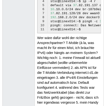
 4
stsc@linex014:~$
ip
-4
r

20
 5
default
via
37
.82.191.137
dev
21
Non-authoritative
answer:

 6
10
.10.0.0/24
dev
br-187b9e249
22
Name:
x7a9o391ot1henah.myfri
 7
37
.82.191.128/28
dev
wwan0
pr
23
Address:
2001
:a61:2a75:1000:1
 8
192
.168.2.0/24
dev
docker0
pr
24
 9
stsc@linex014:~$
ping6
-c
3
-
25
stsc@linex014:~
telnet
x7a9o3
10
ping6:
connect:
Das
Netzwerk
26
Trying
2001
:a61:2a75:1000:1ee
11
stsc@linex014:~$
27
telnet:
Unable
to
connect
to
28
Wer wäre dafür wohl der richtige
Ansprechpartner? T-Moble (à la, was
macht ihr für einen Mist, ich bräuchte
IPv6) oder hängts an meinem System?
Wichtig noch: 1. meine Firewall ist aktuell
abgeschaltet (wollte unbemerkte
Einflüsse vermeiden) 2. als APN ist für
die T-Mobile-Verbindung internet.t-d1.de
eingetragen 3. alle IPv4/6 Einstellungen
sind auf automatisch bzw. Default
konfiguriert 4. während des Tests war
das Netzwerkkabel (das direkt zur
FritzBox geht) gezogen - nicht, dass ich
hier irgendwas vergesse 5. mein Handy