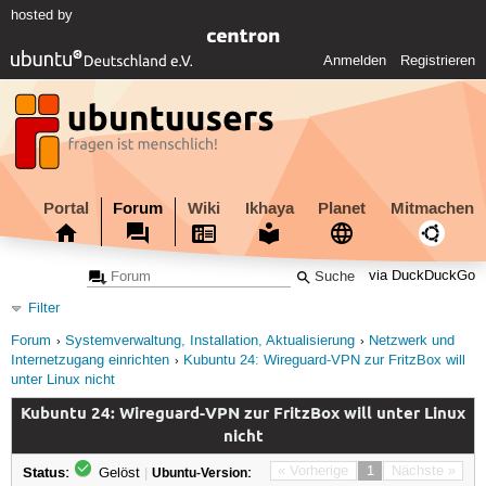
hosted by
Anmelden
Registrieren
Portal
Forum
Wiki
Ikhaya
Planet
Mitmachen
via DuckDuckGo
Filter
Forum
Systemverwaltung, Installation, Aktualisierung
Netzwerk und
Internetzugang einrichten
Kubuntu 24: Wireguard-VPN zur FritzBox will
unter Linux nicht
Kubuntu 24: Wireguard-VPN zur FritzBox will unter Linux
nicht
Status:
« Vorherige
1
Nächste »
Gelöst
|
Ubuntu-Version: