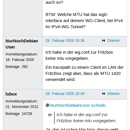
auch so?
BTW: Welche MTU hat das wg0-
Interface auf deinem WG-Client, bei IPv4
im IPv6-WG-Tunnel?
NurNochDebian
28. Februar 2026 10:36
Zitieren
User
Ich habe in der wg.conf zur Fritzbox
Anmeldungsdatum:
keine mtu vorgegeben.
18. Februar 2026
Beiträge:
282
Ein tracepath zu einem Client im LAN der
FritzBox zeigt aber, dass als MTU 1420
verwendet wird.
lubux
28. Februar 2026 10:40
Zitieren
Anmeldungsdatum:
NurNochDebianUser
schrieb
:
21. November 2012
Beiträge:
14728
Ich habe in der wg.conf zur
Fritzbox keine mtu vorgegeben.
Ja, das ist schon klar bzw. darum geht