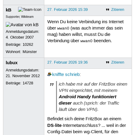
kB
27. Februar 2026 15:39
Zitieren
Supporter, Wikiteam
Wenn Du keine Verbindung ins Internet
über
(was auch immer das sein
wwan0
Anmeldungsdatum:
mag) haben willst, musst Du die
4. Oktober 2007
Verbindung über
beenden.
wwan0
Beiträge:
10262
Wohnort: Münster
lubux
27. Februar 2026 19:36
Zitieren
Anmeldungsdatum:
kniffte
schrieb
:
21. November 2012
Beiträge:
14728
ich habe mir auf der FritzBox einen
VPN eingerichtet, mit meinem
Android Handy funktioniert
dieser
auch (sprich: der Traffic
läuft über den VPN).
Befindet sich deine FritzBox an einem
DS-lite
-Internetanschluss? ... weil in der
Config-Datei beim wg-Client, für den