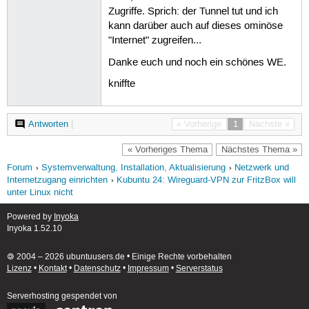
Zugriffe. Sprich: der Tunnel tut und ich
kann darüber auch auf dieses ominöse
"Internet" zugreifen...
Danke euch und noch ein schönes WE.
kniffte
Antworten
|
« Vorherige
1
Nächste »
« Vorheriges Thema
Nächstes Thema »
Forum
Systemverwaltung, Installation, Aktualisierung
Netzwerk und
Internetzugang einrichten
Kubuntu 24: Wireguard-VPN zur FritzBox will
unter Linux nicht
Powered by
Inyoka
Inyoka 1.52.10
🄯 2004 – 2026 ubuntuusers.de • Einige Rechte vorbehalten
Lizenz
•
Kontakt
•
Datenschutz
•
Impressum
•
Serverstatus
Serverhosting
gespendet von