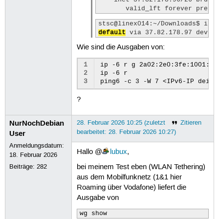
    inet 37.82.178.96/26 brd 37
       valid_lft forever prefe
default
 via 37.82.178.97 dev w
Wie sind die Ausgaben von:
1
ip -6 r g 2a02:2e0:3fe:1001:302
2
ip -6 r

3
?
NurNochDebian
28. Februar 2026 10:25 (zuletzt
Zitieren
bearbeitet: 28. Februar 2026 10:27)
User
Anmeldungsdatum:
Hallo @
lubux
,
18. Februar 2026
Beiträge:
282
bei meinem Test eben (WLAN Tethering)
aus dem Mobilfunknetz (1&1 hier
Roaming über Vodafone) liefert die
Ausgabe von
wg show