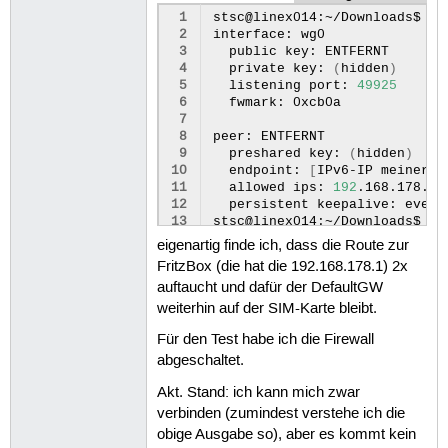
 1
stsc@linex014:~/Downloads$
su
 2
interface:
 3
public
key:
 4
private
key:
(
hidden
)
 5
listening
port:
49925
 6
fwmark:
0xcb0a

 7
 8
peer:
 9
preshared
key:
(
hidden
)
10
endpoint:
[
IPv6-IP
meiner
F
11
allowed
ips:
192
.168.178.0/
12
persistent
keepalive:
every
13
stsc@linex014:~/Downloads$
ip
14
1
:
lo:
<LOOPBACK,UP,LOWER_UP>
eigenartig finde ich, dass die Route zur
15
link/loopback
00
:00:00:00
FritzBox (die hat die 192.168.178.1) 2x
16
inet
127
.0.0.1/8
scope
ho
auftaucht und dafür der DefaultGW
17
valid_lft
forever
pref
18
inet6
::1/128
scope
host
weiterhin auf der SIM-Karte bleibt.
19
valid_lft
forever
pref
Für den Test habe ich die Firewall
20
2
:
eno1:
<BROADCAST,MULTICAST
21
link/ether
c8:f7:50:4c:d7
abgeschaltet.
22
altname
Akt. Stand: ich kann mich zwar
23
4
:
wlp110s0:
<BROADCAST,MULTI
24
link/ether
d4:3b:04:68:de
verbinden (zumindest verstehe ich die
25
5
:
gpd0:
<POINTOPOINT,MULTICA
obige Ausgabe so), aber es kommt kein
26
link/none