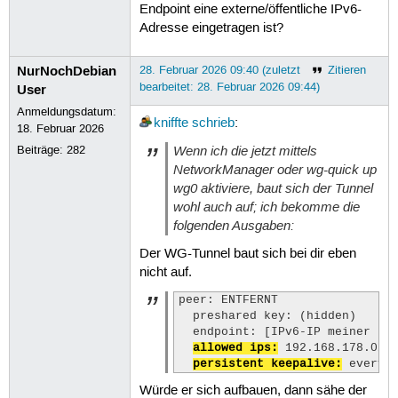
Endpoint eine externe/öffentliche IPv6-
Adresse eingetragen ist?
NurNochDebian
28. Februar 2026 09:40 (zuletzt
Zitieren
bearbeitet: 28. Februar 2026 09:44)
User
Anmeldungsdatum:
kniffte
schrieb
:
18. Februar 2026
Wenn ich die jetzt mittels
Beiträge:
282
NetworkManager oder wg-quick up
wg0 aktiviere, baut sich der Tunnel
wohl auch auf; ich bekomme die
folgenden Ausgaben:
Der WG-Tunnel baut sich bei dir eben
nicht auf.
peer: ENTFERNT

  preshared key: (hidden)

  endpoint: [IPv6-IP meiner Fri
allowed ips:
 192.168.178.0/24
persistent keepalive:
 every 
Würde er sich aufbauen, dann sähe der