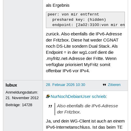
als Ergebnis
peer: von mir entfernt

  preshared key: (hidden)

  endpoint: [2a02:3100:von mir entf
zurück. Also ebenfalls die IPv6-Adresse
der Fritzbox. Diese hat weder CGNAT
noch DS-Lite sondern Dual Stack. Als
Endpoint = in der wg1.conf dient die
.myfritz.net-Adresse der Fritte. Wenn
verfügbar priorisiert MyFritz somit
offenbar IPv6 vor IPv4.
lubux
28. Februar 2026 10:30
Zitieren
Anmeldungsdatum:
NurNochDebianUser
schrieb
:
21. November 2012
Beiträge:
14728
Also ebenfalls die IPv6-Adresse
der Fritzbox.
Ja, und dein WG-Client ist auch an einem
IPv6-Internetanschluss. Ist das beim TE