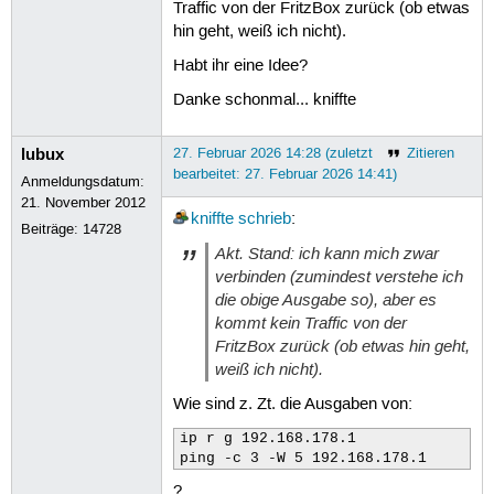
Traffic von der FritzBox zurück (ob etwas
27
6
:
br-187b9e24982c:
<BROADCAS
hin geht, weiß ich nicht).
28
link/ether
f2:b3:9d:c1:f1
29
inet
10
.10.0.1/24
brd
10
.
Habt ihr eine Idee?
30
valid_lft
forever
pref
31
inet6
fe80::f0b3:9dff:fec
Danke schonmal... kniffte
32
valid_lft
forever
pref
33
8
:
docker0:
<NO-CARRIER,BROAD
34
link/ether
e6:0c:73:d7:40
lubux
27. Februar 2026 14:28 (zuletzt
Zitieren
35
inet
192
.168.2.1/24
brd
1
bearbeitet: 27. Februar 2026 14:41)
Anmeldungsdatum:
36
valid_lft
forever
pref
37
9
:
veth07e22b1@if2:
<BROADCAS
21. November 2012
kniffte
schrieb
:
38
link/ether
b6:e4:97:6a:46
Beiträge:
14728
39
inet6
fe80::b4e4:97ff:fe6
Akt. Stand: ich kann mich zwar
40
valid_lft
forever
pref
verbinden (zumindest verstehe ich
41
15
:
wwan0:
<BROADCAST,MULTICA
42
link/ether
62
:60:81:78:f0
die obige Ausgabe so), aber es
43
inet
37
.82.178.96/26
brd
kommt kein Traffic von der
44
valid_lft
forever
pref
FritzBox zurück (ob etwas hin geht,
45
28
:
wg0:
<POINTOPOINT,NOARP,U
weiß ich nicht).
46
link/none
47
inet
192
.168.178.202/24
b
Wie sind z. Zt. die Ausgaben von:
48
valid_lft
forever
pref
49
inet6
fd56:fd69:e965::202
ip r g 192.168.178.1

50
valid_lft
forever
pref
ping -c 3 -W 5 192.168.178.1
51
inet6
fe80::9594:9cab:d03
52
valid_lft
forever
pref
?