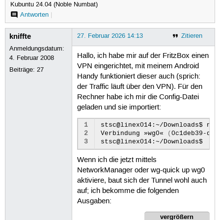
Kubuntu 24.04 (Noble Numbat)
Antworten
|
kniffte
27. Februar 2026 14:13
Zitieren
Anmeldungsdatum:
Hallo, ich habe mir auf der FritzBox einen
4. Februar 2008
VPN eingerichtet, mit meinem Android
Beiträge:
27
Handy funktioniert dieser auch (sprich:
der Traffic läuft über den VPN). Für den
Rechner habe ich mir die Config-Datei
geladen und sie importiert:
1
stsc@linex014:~/Downloads$
nmc
2
Verbindung
»wg0«
(
0c1deb39-db7
3
stsc@linex014:~/Downloads$
Wenn ich die jetzt mittels
NetworkManager oder wg-quick up wg0
aktiviere, baut sich der Tunnel wohl auch
auf; ich bekomme die folgenden
Ausgaben:
vergrößern