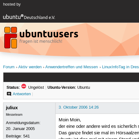
hosted by
Forum
Aktiv werden
Anwendertreffen und Messen
LinuxInfoTag in Dre
Status:
Ungelöst
|
Ubuntu-Version:
Ubuntu
Antworten
|
juliux
3. Oktober 2006 14:26
Messeteam
Moin Moin,
Anmeldungsdatum:
der eine oder andere wird es sicherlic
20. Januar 2005
Das ganze findet sie mal im Hörsaalzen
Beiträge:
541