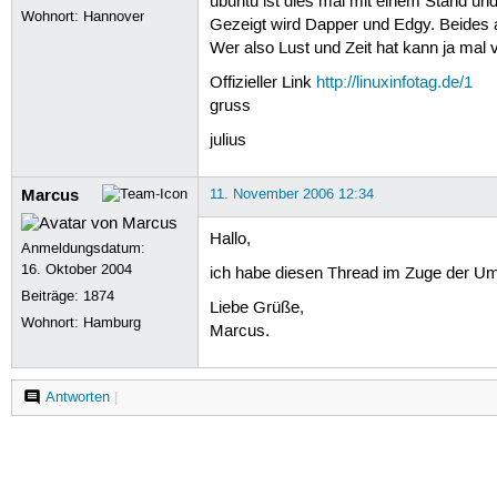
ubuntu ist dies mal mit einem Stand und
Wohnort: Hannover
Gezeigt wird Dapper und Edgy. Beides a
Wer also Lust und Zeit hat kann ja mal
Offizieller Link
http://linuxinfotag.de/1
gruss
julius
Marcus
11. November 2006 12:34
Hallo,
Anmeldungsdatum:
16. Oktober 2004
ich habe diesen Thread im Zuge der U
Beiträge:
1874
Liebe Grüße,
Wohnort: Hamburg
Marcus.
Antworten
|