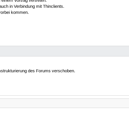
 einem Vortrag vertreten.
uch in Verbindung mit Thinclients.
 vorbei kommen.
mstrukturierung des Forums verschoben.