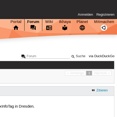
Anmelden
Registrieren
Portal
Forum
Wiki
Ikhaya
Planet
Mitmachen
via DuckDuckGo
« Vorherige
1
Nächste »
Zitieren
xInfoTag in Dresden.