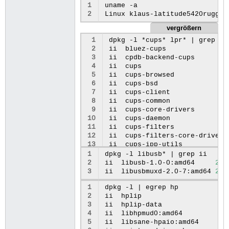
1
uname
-a

2
Linux
klaus-latitude5420rugged
vergrößern
 1
dpkg
-l
*cups*
lpr*
|
grep
ii

 2
ii
bluez-cups
 3
ii
cpdb-backend-cups
 4
ii
cups
 5
ii
cups-browsed
 6
ii
cups-bsd
 7
ii
cups-client
 8
ii
cups-common
 9
ii
cups-core-drivers
10
ii
cups-daemon
11
ii
cups-filters
12
ii
cups-filters-core-drivers
13
ii
cups-ipp-utils
14
ii
cups-pk-helper
1
dpkg
-l
libusb*
|
grep
ii

15
ii
cups-ppdc
2
ii
libusb-1.0-0:amd64
2
:1
16
ii
cups-server-common
3
ii
libusbmuxd-2.0-7:amd64
2
.1
17
ii
libcups2t64:amd64
1
dpkg
-l
|
egrep
hp

18
ii
libcupsfilters2-common
2
ii
hplip
19
ii
libcupsfilters2t64:amd64
3
ii
hplip-data
20
ii
libcupsimage2t64:amd64
4
ii
libhpmud0:amd64
21
ii
printer-driver-hpcups
5
ii
libsane-hpaio:amd64
22
ii
python3-cups:amd64