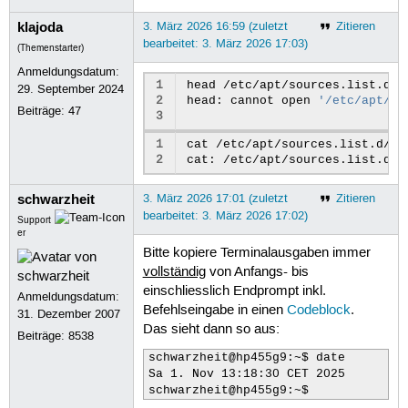
klajoda
3. März 2026 16:59 (zuletzt
Zitieren
bearbeitet: 3. März 2026 17:03)
(Themenstarter)
Anmeldungsdatum:
1
head
/etc/apt/sources.list.d/u
29. September 2024
2
head:
cannot
open
'/etc/apt/so
Beiträge:
47
3
1
cat
/etc/apt/sources.list.d/ub
2
cat:
/etc/apt/sources.list.d/u
schwarzheit
3. März 2026 17:01 (zuletzt
Zitieren
bearbeitet: 3. März 2026 17:02)
Support
er
Bitte kopiere Terminalausgaben immer
vollständig
von Anfangs- bis
einschliesslich Endprompt inkl.
Anmeldungsdatum:
Befehlseingabe in einen
Codeblock
.
31. Dezember 2007
Das sieht dann so aus:
Beiträge:
8538
schwarzheit@hp455g9:~$ date

Sa 1. Nov 13:18:30 CET 2025

schwarzheit@hp455g9:~$ 