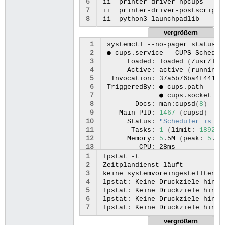
6
ii
printer-driver-hpcups
23
ii
python3-cupshelpers
7
ii
printer-driver-postscript-
8
ii
python3-launchpadlib
vergrößern
 1
systemctl
--no-pager
status
c
 2
●
cups.service
-
CUPS
 3
Loaded:
loaded
(
/usr/lib
 4
Active:
active
(
running
)
 5
Invocation:
37a5b76ba4f441ff
 6
TriggeredBy:
●
 7
●
 8
Docs:
man:cupsd
(
8
)
 9
Main
PID:
1467
(
cupsd
)
10
Status:
"Scheduler is ru
11
Tasks:
1
(
limit:
18924
)
12
Memory:
5
.5M
(
peak:
5
.8M
13
CPU:
14
CGroup:
1
lpstat
-t

15
└─1467
/usr/sbin
2
Zeitplandienst
läuft

16
3
keine
systemvoreingestellten
Z
17
Mär
03
07
:59:06
klaus-latitud
4
lpstat:
Keine
Druckziele
hinzu
18
Mär
03
07
:59:06
klaus-latitud
5
lpstat:
Keine
Druckziele
hinzu
19
Warning:
The
unit
file,
sourc
6
lpstat:
Keine
Druckziele
hinzu
20
7
lpstat:
Keine
Druckziele
21
●
cups.socket
-
CUPS
vergrößern
22
Loaded:
loaded
(
/usr/lib