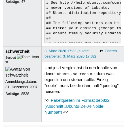
Beiträge:
47
# See http://help.ubuntu.com/communi
# newer versions of Lubuntu.

## Ubuntu distribution repository

##

## The following settings can be adj
## Mirror your choices (except for U
## ensure timely security updates.

##

## Types: Append deb-src to enable t
## URIs: A URL to the repository (yo
schwarzheit
3. März 2026 17:32 (zuletzt
Zitieren
## Suites: The following additional 
bearbeitet: 3. März 2026 17:32)
Support
##   <name>-updates   - Major bug fi
er
##                      distribution
Und jetzt vergleichst du den Inhalte von
##   <name>-backports - software fro
deiner
mit dem was
##                      extensively 
ubuntu.sources
##                      newer versio
eigentlich drin stehen sollte. Einzig
Anmeldungsdatum:
##                      Also, please
"noble" muss bei dir dann halt "questing"
31. Dezember 2007
##                      or updates f
heissen.
Beiträge:
8538
## Components: Aside from main, the 
##   restricted  - Software that may
>>
Paketquellen im Format deb822
##   universe    - Community maintai
(Abschnitt „Ubuntu-24-04-Noble-
##                 Software from thi
Numbat“)
<<
##                 for machines with
##                 community provide
##   multiverse  - Community maintai