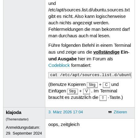
und
/etc/apt/sources.list.d/ubuntu.sources.txt
gibt es nicht. Also kann logischerweise
auch nichts angezeigt werden.
Fehlermeldungen die man bekommt darf
man durchaus auch mal lesen.
Führe folgenden Befehl in einem Terminal
vollständige
Ein-
aus und zeige uns die
und Ausgabe
hier im Forum als
Codeblock
formatiert:
cat /etc/apt/sources.list.d/ubuntu.
(Benutze Kopieren
+
und
Strg
C
Einfügen
+
. Im Terminal
Strg
V
braucht es zusätzlich die
-Taste.)
⇧
klajoda
3. März 2026 17:04
Zitieren
(Themenstarter)
oops, zeitgleich
Anmeldungsdatum:
29. September 2024