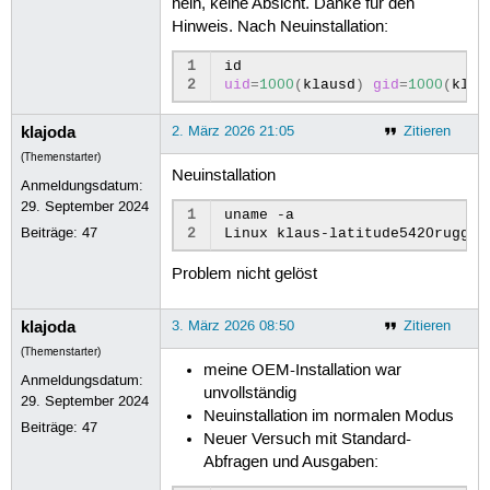
nein, keine Absicht. Danke für den
Hinweis. Nach Neuinstallation:
1
2
uid
=
1000
(
klausd
)
gid
=
1000
(
klau
klajoda
2. März 2026 21:05
Zitieren
(Themenstarter)
Neuinstallation
Anmeldungsdatum:
29. September 2024
1
uname
-a

Beiträge:
47
2
Linux
klaus-latitude5420rugged
Problem nicht gelöst
klajoda
3. März 2026 08:50
Zitieren
(Themenstarter)
meine OEM-Installation war
Anmeldungsdatum:
unvollständig
29. September 2024
Neuinstallation im normalen Modus
Beiträge:
47
Neuer Versuch mit Standard-
Abfragen und Ausgaben: