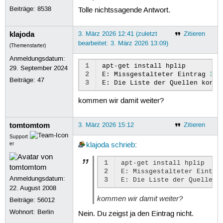
Beiträge:
8538
Tolle nichtssagende Antwort.
klajoda
3. März 2026 12:41 (zuletzt
Zitieren
bearbeitet: 3. März 2026 13:09)
(Themenstarter)
Anmeldungsdatum:
1
apt-get
install
hplip
29. September 2024
2
E:
Missgestalteter
Eintrag
3
i
Beiträge:
47
3
E:
Die
Liste
der
Quellen
konnt
kommen wir damit weiter?
tomtomtom
3. März 2026 15:12
Zitieren
Support
er
klajoda
schrieb
:
1
apt-get
install
hplip
2
E:
Missgestalteter
Eintra
Anmeldungsdatum:
3
E:
Die
Liste
der
Quellen
22. August 2008
kommen wir damit weiter?
Beiträge:
56012
Wohnort: Berlin
Nein. Du zeigst ja den Eintrag nicht.