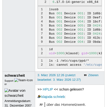
49
Invocation:
2
6
.17.0-14-generic
50
Triggers:
●
cups.service

1
lsusb

51
2
Bus
001
Device
001
:
ID
1d6b:00
52
Mär
03
07
:59:04
klaus-latitud
3
Bus
001
Device
002
:
ID
0eef:c0
53
Warning:
The
unit
file,
sourc
4
Bus
001
Device
004
:
ID
1bcf:28
54
Hint:
Some
lines
were
ellipsi
5
Bus
001
Device
005
:
ID
0424
:28
6
Bus
002
Device
001
:
ID
1d6b:00
7
Bus
002
Device
002
:
ID
0424
:58
8
Bus
002
Device
003
:
ID
413c:81
9
Bus
002
Device
004
:
ID
0bda:03
1
2
uid
=
1000
(
klausd
)
gid
=
1000
(
klau
1
ls
-l
/etc/cups/ppd/*
2
ls:
cannot
access
'/etc/cups/p
schwarzheit
3. März 2026 12:26 (zuletzt
Zitieren
bearbeitet: 3. März 2026 12:27)
Support
er
>>
HPLIP
<< schon gelesen?
klajoda
schrieb
:
Anmeldungsdatum:
über das Homenetzwerk.
31. Dezember 2007