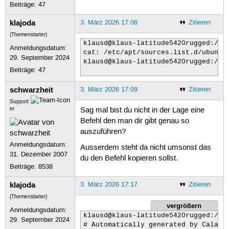
Beiträge:
47
klajoda
3. März 2026 17:08
Zitieren
(Themenstarter)
klausd@klaus-latitude5420rugged:/$ 
Anmeldungsdatum:
cat: /etc/apt/sources.list.d/ubuntu
29. September 2024
klausd@klaus-latitude5420rugged:/$ 
Beiträge:
47
schwarzheit
3. März 2026 17:09
Zitieren
Support
er
Sag mal bist du nicht in der Lage eine
Befehl den man dir gibt genau so
auszuführen?
Anmeldungsdatum:
Ausserdem steht da nicht umsonst das
31. Dezember 2007
du den Befehl kopieren sollst.
Beiträge:
8538
klajoda
3. März 2026 17:17
Zitieren
(Themenstarter)
vergrößern
Anmeldungsdatum:
klausd@klaus-latitude5420rugged:/$ c
29. September 2024
# Automatically generated by Calama