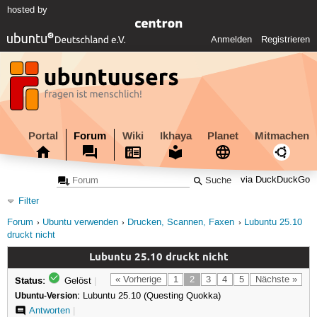
hosted by
Anmelden
Registrieren
Portal
Forum
Wiki
Ikhaya
Planet
Mitmachen
via DuckDuckGo
Filter
Forum
Ubuntu verwenden
Drucken, Scannen, Faxen
Lubuntu 25.10
druckt nicht
Lubuntu 25.10 druckt nicht
Status:
« Vorherige
1
2
3
4
5
Nächste »
Gelöst
|
Ubuntu-Version:
Lubuntu 25.10 (Questing Quokka)
Antworten
|