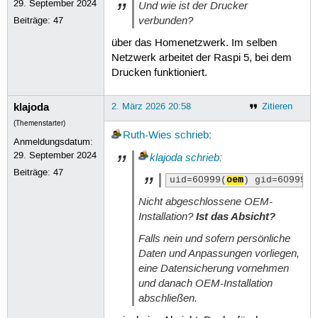
29. September 2024
Und wie ist der Drucker
verbunden?
Beiträge:
47
über das Homenetzwerk. Im selben
Netzwerk arbeitet der Raspi 5, bei dem
Drucken funktioniert.
klajoda
2. März 2026 20:58
Zitieren
(Themenstarter)
Ruth-Wies
schrieb
:
Anmeldungsdatum:
29. September 2024
klajoda
schrieb
:
Beiträge:
47
uid=60999(
oem
) gid=60999(o
Nicht abgeschlossene OEM-
Installation?
Ist das Absicht?
Falls nein und sofern persönliche
Daten und Anpassungen vorliegen,
eine Datensicherung vornehmen
und danach OEM-Installation
abschließen.