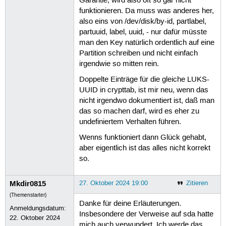
Garantie, wird also oft so gar nicht
funktionieren. Da muss was anderes her,
also eins von /dev/disk/by-id, partlabel,
partuuid, label, uuid, - nur dafür müsste
man den Key natürlich ordentlich auf eine
Partition schreiben und nicht einfach
irgendwie so mitten rein.
Doppelte Einträge für die gleiche LUKS-
UUID in crypttab, ist mir neu, wenn das
nicht irgendwo dokumentiert ist, daß man
das so machen darf, wird es eher zu
undefiniertem Verhalten führen.
Wenns funktioniert dann Glück gehabt,
aber eigentlich ist das alles nicht korrekt
so.
Mkdir0815
27. Oktober 2024 19:00
Zitieren
(Themenstarter)
Danke für deine Erläuterungen.
Anmeldungsdatum:
Insbesondere der Verweise auf sda hatte
22. Oktober 2024
mich auch verwundert. Ich werde das