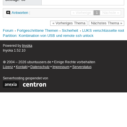
Antworten
|
« Vorherige
1
Nächste »
« Vorheriges Thema
Nächstes Thema »
Forum
Fortgeschrittene Themen
Sicherheit
LUKS verschlüsselte root
Partition: Kombination von USB und remote ssh unlock
Powered by
Inyoka
Inyoka 1.52.10
🄯 2004 – 2026 ubuntuusers.de • Einige Rechte vorbehalten
Lizenz
•
Kontakt
•
Datenschutz
•
Impressum
•
Serverstatus
Serverhosting
gespendet von