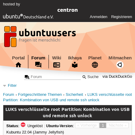
hosted by
Anmelden
Registrieren
Portal
Forum
Wiki
Ikhaya
Planet
Mitmachen
via DuckDuckGo
Filter
Forum
Fortgeschrittene Themen
Sicherheit
LUKS verschlüsselte root
Partition: Kombination von USB und remote ssh unlock
LUKS verschlüsselte root Partition: Kombination von USB
und remote ssh unlock
Status:
« Vorherige
1
Nächste »
Ungelöst
|
Ubuntu-Version:
Kubuntu 22.04 (Jammy Jellyfish)