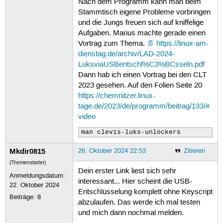
Nach dem Programm kann man beim
Stammtisch eigene Probleme vorbringen
und die Jungs freuen sich auf kniffelige
Aufgaben. Marius machte gerade einen
Vortrag zum Thema.
https://linux-am-
dienstag.de/archiv/LAD-2024-
LuksviaUSBentschl%C3%BCsseln.pdf
Dann hab ich einen Vortrag bei den CLT
2023 gesehen. Auf den Folien Seite 20
https://chemnitzer.linux-
tage.de/2023/de/programm/beitrag/133/#
video
man clevis-luks-unlockers
Mkdir0815
26. Oktober 2024 22:53
Zitieren
(Themenstarter)
Dein erster Link liest sich sehr
Anmeldungsdatum:
interessant... Hier scheint die USB-
22. Oktober 2024
Entschlüsselung komplett ohne Keyscript
Beiträge:
8
abzulaufen. Das werde ich mal testen
und mich dann nochmal melden.