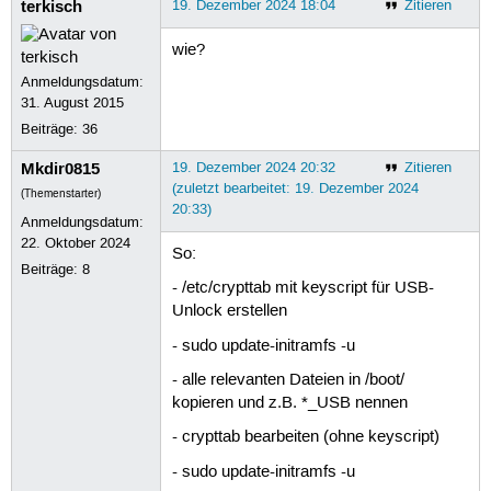
terkisch
19. Dezember 2024 18:04
Zitieren
wie?
Anmeldungsdatum:
31. August 2015
Beiträge:
36
Mkdir0815
19. Dezember 2024 20:32
Zitieren
(zuletzt bearbeitet: 19. Dezember 2024
(Themenstarter)
20:33)
Anmeldungsdatum:
22. Oktober 2024
So:
Beiträge:
8
- /etc/crypttab mit keyscript für USB-
Unlock erstellen
- sudo update-initramfs -u
- alle relevanten Dateien in /boot/
kopieren und z.B. *_USB nennen
- crypttab bearbeiten (ohne keyscript)
- sudo update-initramfs -u