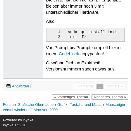
Die erste hat noch keinen 27"er gehabt,
bleiben aber immer noch 3 mit
unterschiedlicher Hardware.
Also:
1
sudo
apt
install
inxi

2
inxi
Von Prompt bis Prompt komplett hier in
einem
Codeblock
copypasten!
Gewöhne Dich an Exaktheit!
Versionsnummern sagen etwas aus.
Antworten
|
« Vorherige
1
Nächste »
« Vorheriges Thema
Nächstes Thema »
Forum
Grafische Oberfläche
Grafik, Tastatur und Maus
Mauszeiger
verschwindet auf iMac von 2009
Powered by
Inyoka
Inyoka 1.52.10