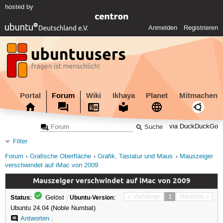
hosted by
Anmelden
Registrieren
Portal
Forum
Wiki
Ikhaya
Planet
Mitmachen
via DuckDuckGo
Filter
Forum
Grafische Oberfläche
Grafik, Tastatur und Maus
Mauszeiger
verschwindet auf iMac von 2009
Mauszeiger verschwindet auf iMac von 2009
Status:
« Vorherige
1
Nächste »
Gelöst
|
Ubuntu-Version:
Ubuntu 24.04 (Noble Numbat)
Antworten
|