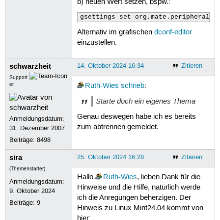
b) neuen Wert setzen, bspw.:
gsettings set org.mate.peripherals-
Alternativ im grafischen
dconf-editor
einzustellen.
schwarzheit
14. Oktober 2024 16:34
Zitieren
Support
er
Ruth-Wies
schrieb
:
Starte doch ein eigenes Thema
Genau deswegen habe ich es bereits
Anmeldungsdatum:
zum abtrennen gemeldet.
31. Dezember 2007
Beiträge:
8498
sira
25. Oktober 2024 16:28
Zitieren
(Themenstarter)
Hallo
Ruth-Wies
, lieben Dank für die
Anmeldungsdatum:
Hinweise und die Hilfe, natürlich werde
9. Oktober 2024
ich die Anregungen beherzigen. Der
Beiträge:
9
Hinweis zu Linux Mint24.04 kommt von
hier: