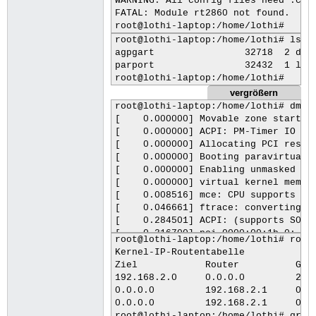
WARNING: All config files need .conf
FATAL: Module rt2860 not found.

root@lothi-laptop:/home/lothi# lsmod
agpgart                32718  2 drm,
parport                32432  1 lp

vergrößern
root@lothi-laptop:/home/lothi# dmesg
[    0.000000] Movable zone start PF
[    0.000000] ACPI: PM-Timer IO Por
[    0.000000] Allocating PCI resour
[    0.000000] Booting paravirtualiz
[    0.000000] Enabling unmasked SIM
[    0.000000] virtual kernel memory
[    0.008516] mce: CPU supports 5 M
[    0.046661] ftrace: converting mc
[    0.284501] ACPI: (supports S0 S1
[    0.316700] pci 0000:00:1b.0: PME
root@lothi-laptop:/home/lothi# route
[    0.316797] pci 0000:00:1c.0: PME
Kernel-IP-Routentabelle

[    0.316895] pci 0000:00:1c.1: PME
Ziel            Router          Genm
[    0.317295] pci 0000:00:1d.7: PME
192.168.2.0     0.0.0.0         255.
[    0.317656] pci 0000:00:1f.2: PME
0.0.0.0         192.168.2.1     0.0.
[    0.317843] pci 0000:01:00.0: sup
0.0.0.0         192.168.2.1     0.0.
[    0.317848] pci 0000:01:00.0: PME