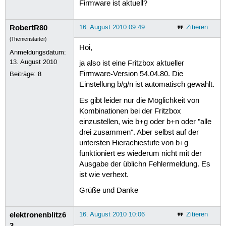
                    Bit Rates:18 Mb/
Firmware ist aktuell?
                    IE: WPA Version 
                        Group Cipher
RobertR80
16. August 2010 09:49
Zitieren
                        Pairwise Cip
                        Authenticati
(Themenstarter)
                    IE: IEEE 802.11i
Hoi,
Anmeldungsdatum:
                        Group Cipher
13. August 2010
ja also ist eine Fritzbox aktueller
                        Pairwise Cip
Firmware-Version 54.04.80. Die
Beiträge:
8
                        Authenticati
          Cell 04 - Address: BC:05:4
Einstellung b/g/n ist automatisch gewählt.
                    Protocol:802.11b
Es gibt leider nur die Möglichkeit von
                    ESSID:"FRITZ!Box
Kombinationen bei der Fritzbox
                    Mode:Managed

                    Channel:6

einzustellen, wie b+g oder b+n oder "alle
                    Quality:86/100  
drei zusammen". Aber selbst auf der
                    Encryption key:o
untersten Hierachiestufe von b+g
                    Bit Rates:11 Mb/
funktioniert es wiederum nicht mit der
                    IE: WPA Version 
Ausgabe der üblichn Fehlermeldung. Es
                        Group Cipher
ist wie verhext.
                        Pairwise Cip
                        Authenticati
Grüße und Danke
                    IE: IEEE 802.11i
                        Group Cipher
                        Pairwise Cip
elektronenblitz6
16. August 2010 10:06
Zitieren
                        Authenticati
3