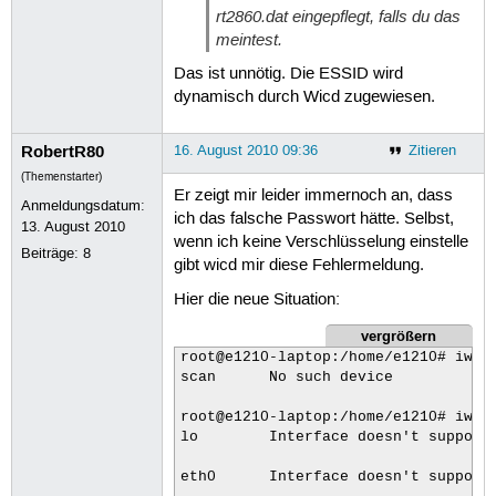
                        Authenticati
rt2860.dat eingepflegt, falls du das
          Cell 03 - Address: 00:26:4
meintest.
                    Protocol:802.11b
                    ESSID:"WLAN-A8C5
Das ist unnötig. Die ESSID wird
                    Mode:Managed

dynamisch durch Wicd zugewiesen.
                    Channel:6

                    Quality:50/100  
RobertR80
16. August 2010 09:36
Zitieren
                    Encryption key:o
                    Bit Rates:18 Mb/
(Themenstarter)
                    IE: WPA Version 
Er zeigt mir leider immernoch an, dass
Anmeldungsdatum:
                        Group Cipher
ich das falsche Passwort hätte. Selbst,
13. August 2010
                        Pairwise Cip
wenn ich keine Verschlüsselung einstelle
                        Authenticati
Beiträge:
8
gibt wicd mir diese Fehlermeldung.
                    IE: IEEE 802.11i
                        Group Cipher
Hier die neue Situation:
                        Pairwise Cip
                        Authenticati
vergrößern
          Cell 04 - Address: BC:05:4
root@e1210-laptop:/home/e1210# iwcon
                    Protocol:802.11b
scan      No such device

                    ESSID:"FRITZ!Box
                    Mode:Managed

root@e1210-laptop:/home/e1210# iwlis
                    Channel:6

lo        Interface doesn't support 
                    Quality:86/100  
                    Encryption key:o
eth0      Interface doesn't support 
                    Bit Rates:11 Mb/