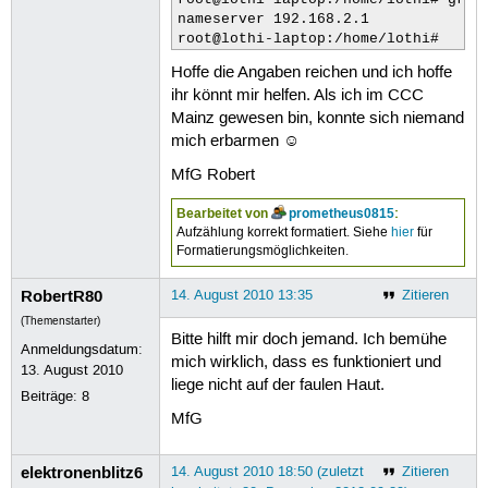
root@lothi-laptop:/home/lothi# grep 
[    0.318092] pci 0000:02:00.0: PME
nameserver 192.168.2.1

[    0.880425] pcieport 0000:00:1c.0
[    0.880496] pcieport 0000:00:1c.0
[    0.880662] pcieport 0000:00:1c.1
Hoffe die Angaben reichen und ich hoffe
[    0.880721] pcieport 0000:00:1c.1
ihr könnt mir helfen. Als ich im CCC
[    1.329506] Serial: 8250/16550 dr
Mainz gewesen bin, konnte sich niemand
[    1.334310] input: Macintosh mous
mich erbarmen ☺
[    1.336096] ehci_hcd 0000:00:1d.7
[    1.339983] ehci_hcd 0000:00:1d.7
MfG Robert
[    1.353031] ehci_hcd 0000:00:1d.7
[    1.353321] hub 1-0:1.0: 8 ports 
Bearbeitet von
prometheus0815
:
[    1.354055] hub 2-0:1.0: 2 ports 
Aufzählung korrekt formatiert. Siehe
hier
für
[    1.354615] hub 3-0:1.0: 2 ports 
Formatierungsmöglichkeiten.
[    1.355182] hub 4-0:1.0: 2 ports 
[    1.355737] hub 5-0:1.0: 2 ports 
RobertR80
14. August 2010 13:35
Zitieren
[    1.377350] serio: i8042 KBD port
(Themenstarter)
[    1.377368] serio: i8042 AUX port
Bitte hilft mir doch jemand. Ich bemühe
[    1.378526] rtc_cmos 00:04: RTC c
Anmeldungsdatum:
mich wirklich, dass es funktioniert und
[    1.378630] rtc_cmos 00:04: rtc c
13. August 2010
[    1.378671] rtc0: alarms up to on
liege nicht auf der faulen Haut.
Beiträge:
8
[    1.384776] Using IPI No-Shortcut
MfG
[    1.385629] rtc_cmos 00:04: setti
[    1.678082] udev: starting versio
[    1.987391] ahci 0000:00:1f.2: AH
elektronenblitz6
14. August 2010 18:50 (zuletzt
Zitieren
[    1.987405] ahci 0000:00:1f.2: fl