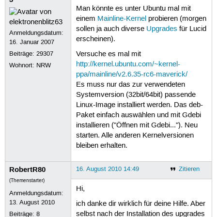
          Cell 05 - Address: 00:1A:4
Man könnte es unter Ubuntu mal mit
                    Protocol:802.11b
einem
Mainline-Kernel
probieren (morgen
                    ESSID:"Speedport
sollen ja auch diverse
Upgrades
für Lucid
                    Mode:Managed

Anmeldungsdatum:
                    Channel:11

erscheinen).
16. Januar 2007
                    Quality:15/100  
Beiträge:
29307
Versuche es mal mit
                    Encryption key:o
                    Bit Rates:11 Mb/
http://kernel.ubuntu.com/~kernel-
Wohnort: NRW
                    IE: WPA Version 
ppa/mainline/v2.6.35-rc6-maverick/
                        Group Cipher
Es muss nur das zur verwendeten
                        Pairwise Cip
Systemversion (32bit/64bit) passende
                        Authenticati
Linux-Image installiert werden. Das deb-
          Cell 06 - Address: 00:15:0
Paket einfach auswählen und mit Gdebi
                    Protocol:802.11b
                    ESSID:"WLAN18"

installieren ("Öffnen mit Gdebi..."). Neu
                    Mode:Managed

starten. Alle anderen Kernelversionen
                    Channel:11

bleiben erhalten.
                    Quality:10/100  
                    Encryption key:o
                    Bit Rates:11 Mb/
RobertR80
16. August 2010 14:49
Zitieren
                    IE: WPA Version 
(Themenstarter)
                        Group Cipher
Hi,
Anmeldungsdatum:
                        Pairwise Cip
13. August 2010
                        Authenticati
ich danke dir wirklich für deine Hilfe. Aber
          Cell 07 - Address: 00:1A:4
selbst nach der Installation des upgrades
Beiträge:
8