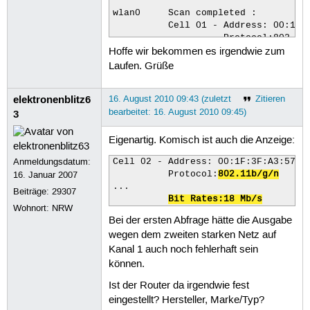
                    IE: WPA Version 
wlan0     Scan completed :

                        Group Cipher
          Cell 01 - Address: 00:13:4
                        Pairwise Cip
                    Protocol:802.11b
                        Authenticati
Hoffe wir bekommen es irgendwie zum
                    ESSID:"o2DSL_yDQ
                    IE: IEEE 802.11i
                    Mode:Managed

Laufen. Grüße
                        Group Cipher
                    Channel:1

                        Pairwise Cip
                    Quality:91/100  
                        Authenticati
elektronenblitz6
16. August 2010 09:43 (zuletzt
Zitieren
                    Encryption key:o
          Cell 05 - Address: 00:1A:4
bearbeitet: 16. August 2010 09:45)
3
                    Bit Rates:11 Mb/
                    Protocol:802.11b
          Cell 02 - Address: 00:1F:3
                    ESSID:""

                    Protocol:802.11b
Eigenartig. Komisch ist auch die Anzeige:
                    Mode:Managed

                    ESSID:"FREETZ!"

                    Channel:11

Anmeldungsdatum:
Cell 02 - Address: 00:1F:3F:A3:57:CE
                    Mode:Managed

                    Quality:15/100  
16. Januar 2007
          Protocol:
802.11b/g/n
                    Channel:3

                    Encryption key:o
...

                    Quality:100/100 
Beiträge:
29307
                    Bit Rates:11 Mb/
Bit Rates:18 Mb/s
                    Encryption key:o
Wohnort: NRW
                    Bit Rates:18 Mb/
Bei der ersten Abfrage hätte die Ausgabe
          Cell 03 - Address: 00:26:4
wegen dem zweiten starken Netz auf
                    Protocol:802.11b
Kanal 1 auch noch fehlerhaft sein
                    ESSID:"WLAN-A8C5
                    Mode:Managed

können.
                    Channel:6

Ist der Router da irgendwie fest
                    Quality:76/100  
eingestellt? Hersteller, Marke/Typ?
                    Encryption key:o