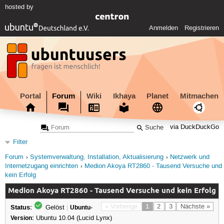
hosted by
Anmelden
Registrieren
Portal
Forum
Wiki
Ikhaya
Planet
Mitmachen
via DuckDuckGo
Filter
Forum
Systemverwaltung, Installation, Aktualisierung
Netzwerk und
Internetzugang einrichten
Medion Akoya RT2860 - Tausend Versuche und
kein Erfolg
Medion Akoya RT2860 - Tausend Versuche und kein Erfolg
Status:
« Vorherige
1
2
3
Nächste »
Gelöst
|
Ubuntu-
Version:
Ubuntu 10.04 (Lucid Lynx)