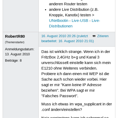
anderen Router testen
andere Live Distribution (z.B.
Knoppix, Kanotix) testen >
UNetbootin
-
Live-USB
-
Live-
Distributionen
RobertR80
16. August 2010 20:26 (zuletzt
Zitieren
bearbeitet: 16. August 2010 21:01)
(Themenstarter)
Anmeldungsdatum:
Das ist wirklich strange. Wenn ich in der
13. August 2010
FritzBox 2,4GHz b+g und Kanal 3
Beiträge:
8
unverschlüsselt einstelle kann sich mein
E1210 ohne Weiteres verbinden.
Probiere ich dann einen mit WEP ist die
Sache auch schon wieder vorbei. Hier
sagt er mir "Kann keine IP Adresse
beziehen". Bei WPA sagt er mir
"Falsches Passwort".
Muss ich etwas im wpa_supplicant in der
.conf ändern/einstellen?