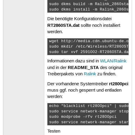
sudo dkms build -m Ralink_2860sta -v
sudo dkms install -m Ralink_2860sta
Die benötigte Konfigurationsdatei
RT2860STA.dat
sollte noch installiert
werden.
wget http://media.cdn.ubuntu-de.org/
sudo mkdir /etc/Wireless/RT2860STA

sudo tar xvf 2591002-RT2860STA.dat.
Informationen dazu sind in
WLAN/Ralink
README_STA
und in der
des original
Treiberpakets von
Ralink
zu finden.
rt2800pci
Der vorhandene Systemtreiber
muss ggf. noch gesperrt und entladen
werden:
echo "blacklist rt2800pci" | sudo te
sudo service network-manager stop

sudo modprobe -rfv rt2800pci

sudo service network-manager start 
Testen