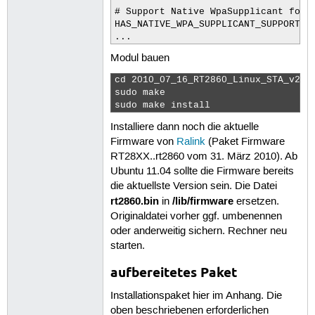
# Support Native WpaSupplicant for N
HAS_NATIVE_WPA_SUPPLICANT_SUPPORT=y

...
Modul bauen
cd 2010_07_16_RT2860_Linux_STA_v2.4.
sudo make 

sudo make install 
Installiere dann noch die aktuelle
Firmware von
Ralink
(Paket Firmware
RT28XX..rt2860 vom 31. März 2010). Ab
Ubuntu 11.04 sollte die Firmware bereits
die aktuellste Version sein. Die Datei
rt2860.bin
/lib/firmware
in
ersetzen.
Originaldatei vorher ggf. umbenennen
oder anderweitig sichern. Rechner neu
starten.
aufbereitetes Paket
Installationspaket hier im Anhang. Die
oben beschriebenen erforderlichen