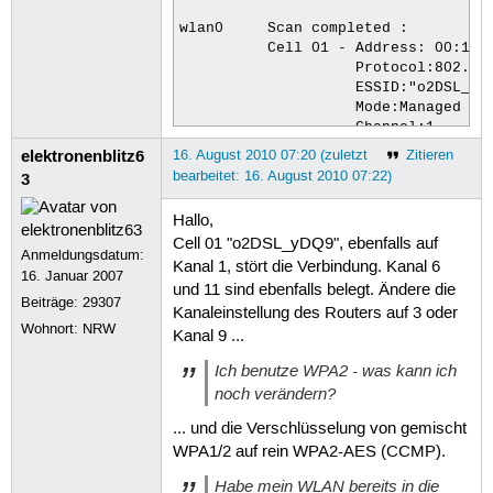
wlan0     Scan completed :

          Cell 01 - Address: 00:13:4
                    Protocol:802.11b
                    ESSID:"o2DSL_yDQ
                    Mode:Managed

                    Channel:1

                    Quality:100/100 
elektronenblitz6
16. August 2010 07:20 (zuletzt
Zitieren
                    Encryption key:o
bearbeitet: 16. August 2010 07:22)
3
                    Bit Rates:11 Mb/
          Cell 02 - Address: 00:1F:3
Hallo,
                    Protocol:802.11b
Cell 01 "o2DSL_yDQ9", ebenfalls auf
                    ESSID:"FREETZ!"

Anmeldungsdatum:
Kanal 1, stört die Verbindung. Kanal 6
                    Mode:Managed

16. Januar 2007
                    Channel:1

und 11 sind ebenfalls belegt. Ändere die
Beiträge:
29307
                    Quality:60/100  
Kanaleinstellung des Routers auf 3 oder
                    Encryption key:o
Wohnort: NRW
Kanal 9 ...
                    Bit Rates:18 Mb/
                    IE: WPA Version 
Ich benutze WPA2 - was kann ich
                        Group Cipher
noch verändern?
                        Pairwise Cip
                        Authenticati
... und die Verschlüsselung von gemischt
                    IE: IEEE 802.11i
WPA1/2 auf rein WPA2-AES (CCMP).
                        Group Cipher
Habe mein WLAN bereits in die
                        Pairwise Cip