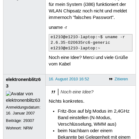
                    Protocol:802.11b
für mein System (i386) funktioniert der
                    ESSID:""

WLAN Chipsatz noch nicht und meldet
                    Mode:Managed

immernoch "falsches Passwort".
                    Channel:11

                    Quality:10/100  
uname -r
                    Encryption key:o
e1210@e1210-laptop:~$ uname -r

2.6.35-020635rc6-generic

e1210@e1210-laptop:~
Noch eine Idee? Merci und viele Grüße
vom Kabel
elektronenblitz6
16. August 2010 16:52
Zitieren
3
Noch eine Idee?
Nichts konkretes.
Anmeldungsdatum:
Fritz-Box auf b/g Modus im 2,4GHz
16. Januar 2007
Band einstellen (N-Modus,
Beiträge:
29307
Verschlüsselung, WMM aus)
Wohnort: NRW
beim Nachbarn oder einem
Bekannte bei Gelegenheit mit einem