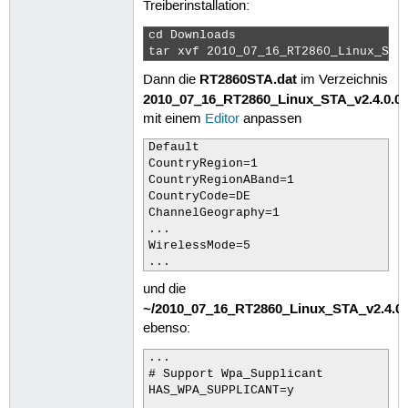
Treiberinstallation:
cd Downloads

tar xvf 2010_07_16_RT2860_Linux_STA
RT2860STA.dat
Dann die
im Verzeichnis
2010_07_16_RT2860_Linux_STA_v2.4.0.0
mit einem
Editor
anpassen
Default

CountryRegion=1

CountryRegionABand=1

CountryCode=DE

ChannelGeography=1

...

WirelessMode=5

...
und die
~/2010_07_16_RT2860_Linux_STA_v2.4.0.0
ebenso:
...

# Support Wpa_Supplicant

HAS_WPA_SUPPLICANT=y
