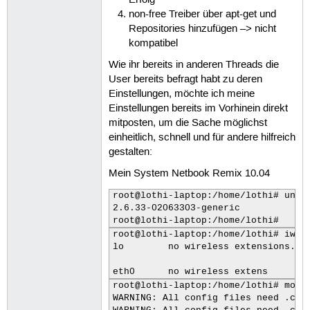
non-free Treiber über apt-get und
Repositories hinzufügen –> nicht
kompatibel
Wie ihr bereits in anderen Threads die
User bereits befragt habt zu deren
Einstellungen, möchte ich meine
Einstellungen bereits im Vorhinein direkt
mitposten, um die Sache möglichst
einheitlich, schnell und für andere hilfreich
gestalten:
Mein System Netbook Remix 10.04
root@lothi-laptop:/home/lothi# uname
2.6.33-02063303-generic

root@lothi-laptop:/home/lothi# 
root@lothi-laptop:/home/lothi# iwcon
lo        no wireless extensions.

eth0      no wireless extens
root@lothi-laptop:/home/lothi# modpr
WARNING: All config files need .con