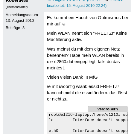
RobertR80
bearbeitet: 15. August 2010 22:24)
(Themenstarter)
Anmeldungsdatum:
Es kommt ein Hauch von Optmismus bei
13. August 2010
mir auf ☺
Beiträge:
8
Mein WLAN nennt sich "FREETZ!" Keine
Macfilterung aktiv.
Was meinst du mit dem eigenen Netz
benennen? Habe mein WLAN bereits in
die rt2860.dat eingepflegt, falls du das
meintest.
Vielen vielen Dank !!! MfG
/e mit iwconfig wlan0 essid FREETZ!
kann ich nicht die essid ändern. das lässt
er nicht zu,
vergrößern
root@e1210-laptop:/home/e1210# sudo 
lo        Interface doesn't support 
eth0      Interface doesn't support 