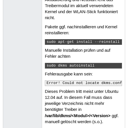
Aktualisierung und Neustart fehlt das
Treibermodul im aktuell verwendeten
Kernel und der WLAN-Stick funktioniert
nicht.
Pakete ggf. nachinstallieren und Kernel
reinstallieren:
sudo apt-get install --reinstall li
Manuelle Installation prüfen und auf
Fehler achten
sudo dkms autoinstall  
Fehlerausgabe kann sein:
Error! Could not locate dkms.conf f
Dieses Problem tritt meist unter Ubuntu
12.04 auf. In diesem Fall muss dass
jeweilige Verzeichnis nicht mehr
benötigter Treiber in
/var/lib/dkms/<Modul>/<Version>
ggf.
manuell gelöscht werden (s.o.).