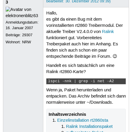
bearbeitet: 30. Dezember 2012 09:39)
3
[    2.030668] ata1: SATA max UDMA/1
[    2.030686] ata3: SATA max UDMA/1
Hallo,
[    2.036921] USB Mass Storage supp
es gibt da einen Bug mit dem
[    2.413712] sd 0:0:0:0: [sda] Wri
Anmeldungsdatum:
[   12.237884] udev: starting versio
vorinstallierten rt2860 Treibermodul. Der
16. Januar 2007
[   12.818585] Linux agpgart interfa
aktuelle Treiber V2.4.0.0 von
Ralink
Beiträge:
29307
[   12.951058] agpgart-intel 0000:00
funktioniert gut. Vorbereitetes
[   12.951344] agpgart-intel 0000:00
Wohnort: NRW
Treiberpaket auch hier im Anhang. Es
[   12.954349] agpgart-intel 0000:00
finden sich auch schon ein paar
[   13.626607] [drm] initialized ove
entspechende Beiträge im Forum. 😉
root@lothi-laptop:/home/lothi
Handelt es sich tatsächlich um eine
Ralink rt2860-Karte?
lspci -nnk | grep -i net -A2 
Wenn ja, Paket herunterladen und
entpacken. Das Archiv befindet sich dann
normalerweise unter ~/Downloads.
Inhaltsverzeichnis
Einzelinstallation rt2860sta
Ralink Installationspaket