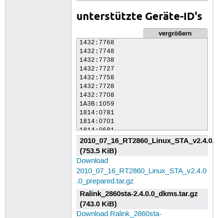
unterstützte Geräte-ID's
vergrößern
1432:7768

1432:7748

1432:7738

1432:7727

1432:7758

1432:7728

1432:7708

1A3B:1059

1814:0781

1814:0701

1814:0681

2010_07_16_RT2860_Linux_STA_v2.4.0.0_
1814:0601
(753.5 KiB)
Download
2010_07_16_RT2860_Linux_STA_v2.4.0
.0_prepared.tar.gz
Ralink_2860sta-2.4.0.0_dkms.tar.gz
(743.0 KiB)
Download Ralink_2860sta-