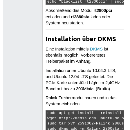
echo "blacklist rt2800pci" | sudo t
rt2800pci
Abschließend das Modul
rt2860sta
entladen und
laden oder
System neu starten.
Installation über DKMS
Eine Installation mittels
DKMS
ist
ebenfalls möglich. Vorbereitetes
Treiberpaket im Anhang.
Installation unter Ubuntu 10.04.3-LTS,
und Ubuntu 12.04-LTS getestet. Die
PCIe-Karte unterstützt b/g/n im 2,4GHz-
Band mit bis zu 300Mbit/s (Brutto).
Ralink Treibermodul bauen und in das
System einbinden:
sudo apt-get install --reinstall lin
wget http://media.cdn.ubuntu-de.org/
sudo tar xvf 2591002-Ralink_2860sta-
sudo dkms add -m Ralink_2860sta -v 2