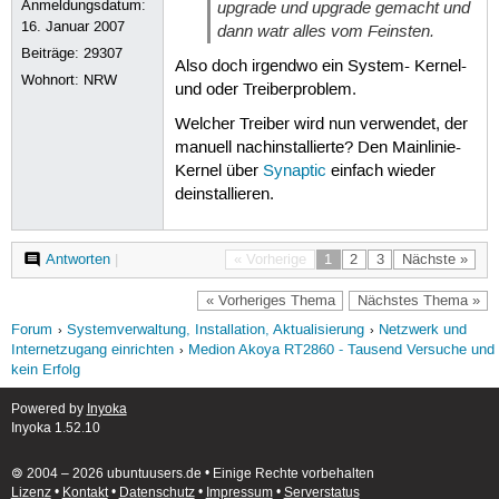
Anmeldungsdatum:
upgrade und upgrade gemacht und
16. Januar 2007
dann watr alles vom Feinsten.
Beiträge:
29307
Also doch irgendwo ein System- Kernel-
Wohnort: NRW
und oder Treiberproblem.
Welcher Treiber wird nun verwendet, der
manuell nachinstallierte? Den Mainlinie-
Kernel über
Synaptic
einfach wieder
deinstallieren.
Antworten
|
« Vorherige
1
2
3
Nächste »
« Vorheriges Thema
Nächstes Thema »
Forum
Systemverwaltung, Installation, Aktualisierung
Netzwerk und
Internetzugang einrichten
Medion Akoya RT2860 - Tausend Versuche und
kein Erfolg
Powered by
Inyoka
Inyoka 1.52.10
🄯 2004 – 2026 ubuntuusers.de • Einige Rechte vorbehalten
Lizenz
•
Kontakt
•
Datenschutz
•
Impressum
•
Serverstatus