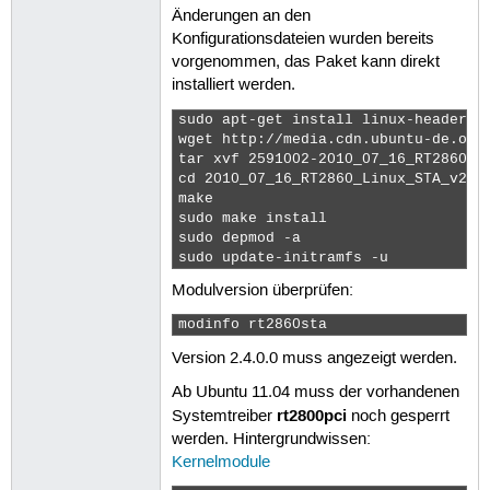
Änderungen an den
Konfigurationsdateien wurden bereits
vorgenommen, das Paket kann direkt
installiert werden.
sudo apt-get install linux-headers-$
wget http://media.cdn.ubuntu-de.org
tar xvf 2591002-2010_07_16_RT2860_Li
cd 2010_07_16_RT2860_Linux_STA_v2.4.
make

sudo make install

sudo depmod -a

sudo update-initramfs -u 
Modulversion überprüfen:
modinfo rt2860sta 
Version 2.4.0.0 muss angezeigt werden.
Ab Ubuntu 11.04 muss der vorhandenen
rt2800pci
Systemtreiber
noch gesperrt
werden. Hintergrundwissen:
Kernelmodule