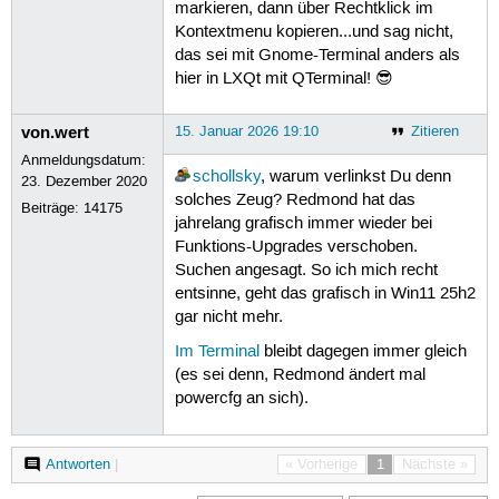
markieren, dann über Rechtklick im
Kontextmenu kopieren...und sag nicht,
das sei mit Gnome-Terminal anders als
hier in LXQt mit QTerminal! 😎
von.wert
15. Januar 2026 19:10
Zitieren
Anmeldungsdatum:
schollsky
, warum verlinkst Du denn
23. Dezember 2020
solches Zeug? Redmond hat das
Beiträge:
14175
jahrelang grafisch immer wieder bei
Funktions-Upgrades verschoben.
Suchen angesagt. So ich mich recht
entsinne, geht das grafisch in Win11 25h2
gar nicht mehr.
Im Terminal
bleibt dagegen immer gleich
(es sei denn, Redmond ändert mal
powercfg an sich).
Antworten
|
« Vorherige
1
Nächste »