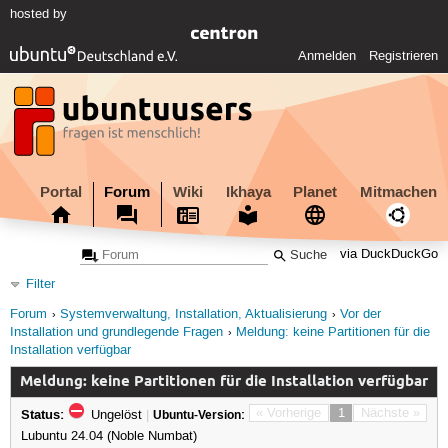
hosted by
Anmelden
Registrieren
Portal
Forum
Wiki
Ikhaya
Planet
Mitmachen
via DuckDuckGo
Filter
Forum
Systemverwaltung, Installation, Aktualisierung
Vor der
Installation und grundlegende Fragen
Meldung: keine Partitionen für die
Installation verfügbar
Meldung: keine Partitionen für die Installation verfügbar
Status:
« Vorherige
1
Nächste »
Ungelöst
|
Ubuntu-Version:
Lubuntu 24.04 (Noble Numbat)