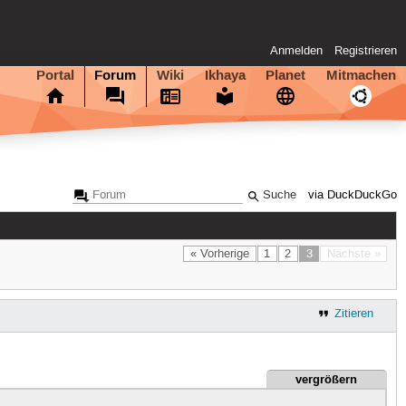
Anmelden
Registrieren
Portal
Forum
Wiki
Ikhaya
Planet
Mitmachen
via DuckDuckGo
« Vorherige
1
2
3
Nächste »
Zitieren
vergrößern