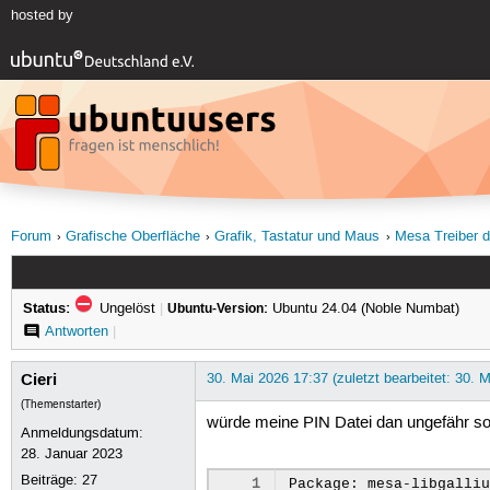
hosted by
Forum
Grafische Oberfläche
Grafik, Tastatur und Maus
Mesa Treiber 
Status:
Ungelöst
|
Ubuntu-Version:
Ubuntu 24.04 (Noble Numbat)
Antworten
|
Cieri
30. Mai 2026 17:37 (zuletzt bearbeitet: 30. 
(Themenstarter)
würde meine PIN Datei dan ungefähr so
Anmeldungsdatum:
28. Januar 2023
Beiträge:
27
 1
Package: mesa-libgalliu