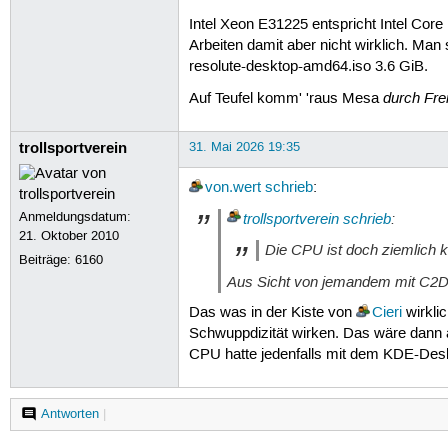
Intel Xeon E31225 entspricht Intel Core
Arbeiten damit aber nicht wirklich. Ma
resolute-desktop-amd64.iso 3.6 GiB.
durch Fre
Auf Teufel komm' 'raus Mesa
trollsportverein
31. Mai 2026 19:35
von.wert
schrieb
:
Anmeldungsdatum:
trollsportverein
schrieb
:
21. Oktober 2010
Die CPU ist doch ziemlich kr
Beiträge:
6160
Aus Sicht von jemandem mit C2D/Q 
Das was in der Kiste von
Cieri
wirkli
Schwuppdizität wirken. Das wäre dann a
CPU hatte jedenfalls mit dem KDE-Des
Antworten
|