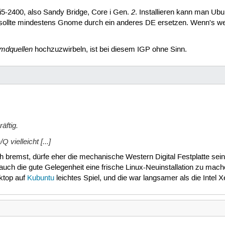
2
 i5-2400, also Sandy Bridge, Core i Gen.
. Installieren kann man Ub
n sollte mindestens Gnome durch ein anderes DE ersetzen. Wenn's we
mdquellen
hochzuzwirbeln, ist bei diesem IGP ohne Sinn.
äftig.
vielleicht [...]
ch bremst, dürfe eher die mechanische Western Digital Festplatte s
uch die gute Gelegenheit eine frische Linux-Neuinstallation zu mache
ktop auf
Kubuntu
leichtes Spiel, und die war langsamer als die Inte