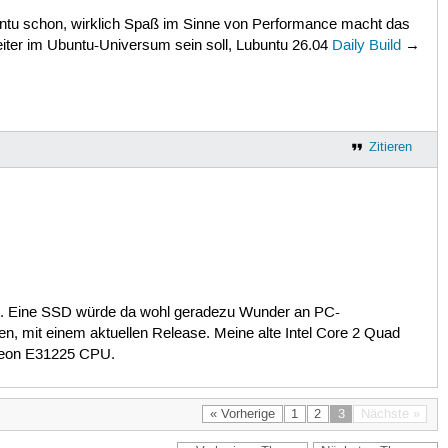
untu schon, wirklich Spaß im Sinne von Performance macht das
iter im Ubuntu-Universum sein soll, Lubuntu 26.04
Daily Build
→
Zitieren
ein. Eine SSD würde da wohl geradezu Wunder an PC-
n, mit einem aktuellen Release. Meine alte Intel Core 2 Quad
l Xeon E31225 CPU.
« Vorherige
1
2
3
Nächste »