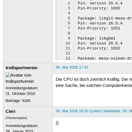
 2
Pin: version 26.0.4

 3
Pin-Priority: 1000

 4
 5
Package: libgl1-mesa-dr
 6
Pin: version 26.0.4

 7
Pin-Priority: 1001

 8
 9
Package: libgbm1 

10
Pin: version 26.0.4

11
Pin-Priority: 1002

12
13
Package: mesa-vulkan-dr
14
Pin: version 26.0.4

trollsportverein
30. Mai 2026 17:47
15
Pin-Priority: 1003

16
17
Package: libegl-mesa0

Die CPU ist doch ziemlich kräftig. Die r
18
Pin: version 26.0.4

eine Sache, bei solchen Computerkieste
Anmeldungsdatum:
19
Pin-Priority: 1004

21. Oktober 2010
20
21
Package: libglx-mesa0

Beiträge:
6160
22
Pin: version 26.0.4

23
Cieri
30. Mai 2026 18:00 (zuletzt bearbeitet: 30. 
(Themenstarter)
()
Anmeldungsdatum:
28. Januar 2023