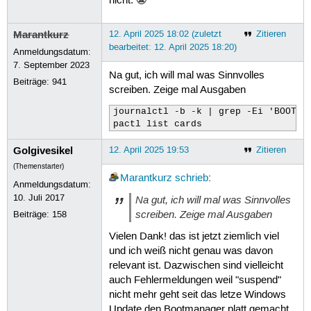
nicht. 😬
Marantkurz
12. April 2025 18:02 (zuletzt
Zitieren
bearbeitet: 12. April 2025 18:20)
Anmeldungsdatum:
7. September 2023
Na gut, ich will mal was Sinnvolles
Beiträge:
941
screiben. Zeige mal Ausgaben
journalctl -b -k | grep -Ei 'BOOT_I
pactl list cards
Golgivesikel
12. April 2025 19:53
Zitieren
(Themenstarter)
Marantkurz
schrieb
:
Anmeldungsdatum:
10. Juli 2017
Na gut, ich will mal was Sinnvolles
screiben. Zeige mal Ausgaben
Beiträge:
158
Vielen Dank! das ist jetzt ziemlich viel
und ich weiß nicht genau was davon
relevant ist. Dazwischen sind vielleicht
auch Fehlermeldungen weil "suspend"
nicht mehr geht seit das letze Windows
Update den Bootmanager platt gemacht