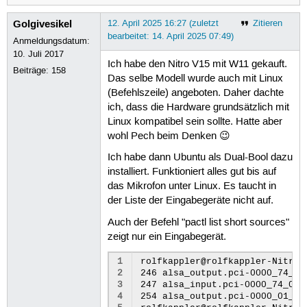
Golgivesikel
12. April 2025 16:27 (zuletzt
Zitieren
bearbeitet: 14. April 2025 07:49)
Anmeldungsdatum:
10. Juli 2017
Ich habe den Nitro V15 mit W11 gekauft.
Beiträge:
158
Das selbe Modell wurde auch mit Linux
(Befehlszeile) angeboten. Daher dachte
ich, dass die Hardware grundsätzlich mit
Linux kompatibel sein sollte. Hatte aber
wohl Pech beim Denken 😉
Ich habe dann Ubuntu als Dual-Bool dazu
installiert. Funktioniert alles gut bis auf
das Mikrofon unter Linux. Es taucht in
der Liste der Eingabegeräte nicht auf.
Auch der Befehl "pactl list short sources"
zeigt nur ein Eingabegerät.
1
rolfkappler@rolfkappler-Nitro-
2
246 alsa_output.pci-0000_74_00
3
247 alsa_input.pci-0000_74_00.
4
254 alsa_output.pci-0000_01_00