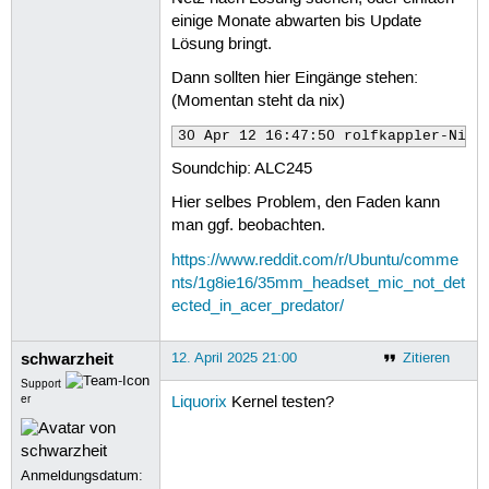
 34
49
rolfkappler@rolfkappler-Nitro-
einige Monate abwarten bis Update
 35
50
 36
Lösung bringt.
 37
Dann sollten hier Eingänge stehen:
 38
 39
(Momentan steht da nix)
 40
 41
30 Apr 12 16:47:50 rolfkappler-Nitr
 42
Soundchip: ALC245
 43
 44
Hier selbes Problem, den Faden kann
 45
man ggf. beobachten.
 46
 47
https://www.reddit.com/r/Ubuntu/comme
 48
nts/1g8ie16/35mm_headset_mic_not_det
 49
 50
ected_in_acer_predator/
 51
 52
schwarzheit
 53
12. April 2025 21:00
Zitieren
 54
Support
 55
er
Liquorix
Kernel testen?
 56
 57
 58
 59
Anmeldungsdatum:
 60