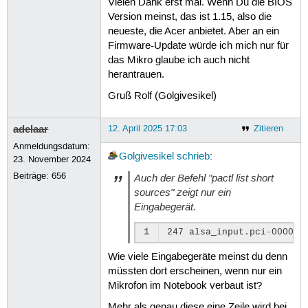
Vielen Dank erst mal. Wenn Du die BIOS
Version meinst, das ist 1.15, also die
neueste, die Acer anbietet. Aber an ein
Firmware-Update würde ich mich nur für
das Mikro glaube ich auch nicht
herantrauen.
Gruß Rolf (Golgivesikel)
adelaar
12. April 2025 17:03
Zitieren
Anmeldungsdatum:
Golgivesikel
schrieb
:
23. November 2024
Beiträge:
656
Auch der Befehl "pactl list short
sources" zeigt nur ein
Eingabegerät.
1
Wie viele Eingabegeräte meinst du denn
müssten dort erscheinen, wenn nur ein
Mikrofon im Notebook verbaut ist?
Mehr als genau diese eine Zeile wird bei