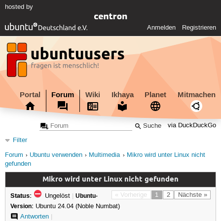
hosted by
Anmelden
Registrieren
Portal
Forum
Wiki
Ikhaya
Planet
Mitmachen
via DuckDuckGo
Filter
Forum
Ubuntu verwenden
Multimedia
Mikro wird unter Linux nicht
gefunden
Mikro wird unter Linux nicht gefunden
Status:
« Vorherige
1
2
Nächste »
Ungelöst
|
Ubuntu-
Version:
Ubuntu 24.04 (Noble Numbat)
Antworten
|