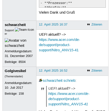
- **Prozessor:**                    
- **Grafik:**                       
Vielen Dank und Gruß
- **Grafik 1:**                     
- **Festplattenkapazität:**         
schwarzheit
12. April 2025 16:37
Zitieren
## Software-Informationen:

- **Firmware-Version:**             
Support
er
UEFI aktuell? –>
- **Name des Betriebssystems:**     
- **Betriebssystem-Build:**         
https://www.acer.com/de-
- **Betriebssystem-Typ:**           
de/support/product-
- **GNOME-Version:**                
support/Nitro_ANV15-41
Anmeldungsdatum:
- **Fenstermanager:**               
31. Dezember 2007
- **Kernel-Version:**              
Beiträge:
8504
Golgivesikel
12. April 2025 16:52
Zitieren
(Themenstarter)
schwarzheit
schrieb
:
Anmeldungsdatum:
10. Juli 2017
UEFI aktuell? –>
https://www.acer.com/de-
Beiträge:
158
de/support/product-
support/Nitro_ANV15-41