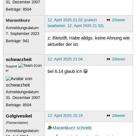
31. Dezember 2007
 61
Beiträge:
8504
 62
 63
Marantkurz
12. April 2025 21:02 (zuletzt
Zitieren
 64
 65
bearbeitet: 12. April 2025 21:02)
Anmeldungsdatum:
 66
7. September 2023
 67
z. Bleistift. Habe alldgs. keine Ahnung wie
 68
Beiträge:
941
aktueller der ist.
 69
 70
 71
schwarzheit
12. April 2025 21:04
Zitieren
 72
 73
Support
er
bei 6.14 glaub ich 😀
 74
 75
 76
 77
Anmeldungsdatum:
 78
 79
31. Dezember 2007
 80
Beiträge:
8504
 81
 82
Golgivesikel
12. April 2025 23:19
Zitieren
 83
 84
(Themenstarter)
Marantkurz
schrieb
:
 85
Anmeldungsdatum:
 86