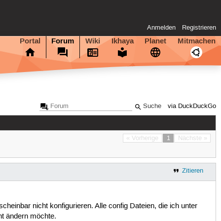
Anmelden
Registrieren
Portal
Forum
Wiki
Ikhaya
Planet
Mitmachen
via DuckDuckGo
« Vorherige
1
Nächste »
Zitieren
cheinbar nicht konfigurieren. Alle config Dateien, die ich unter
cht ändern möchte.