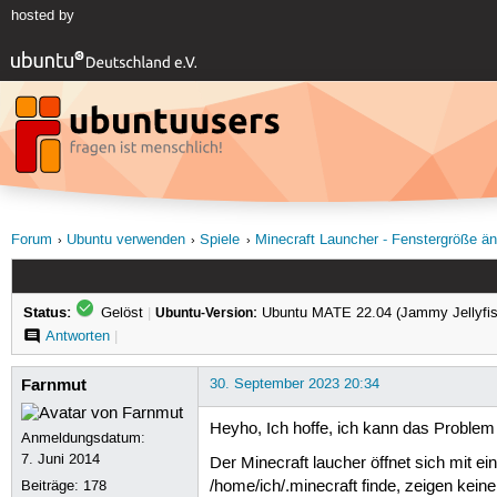
hosted by
Forum
Ubuntu verwenden
Spiele
Minecraft Launcher - Fenstergröße ä
Status:
Gelöst
|
Ubuntu-Version:
Ubuntu MATE 22.04 (Jammy Jellyfis
Antworten
|
Farnmut
30. September 2023 20:34
Heyho, Ich hoffe, ich kann das Problem
Anmeldungsdatum:
7. Juni 2014
Der Minecraft laucher öffnet sich mit ein
Beiträge:
178
/home/ich/.minecraft finde, zeigen kein