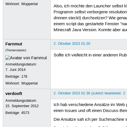
Wohnort: Wuppertal
Also, ich möchte den Launcher selbst kl
Programm selbst verborgene resolution 
drinnen steckt) durchsetzen? Wie gena
einem script das gestartete Fenster "n
Minecraft Java Version. Konnte aber auc
Farnmut
2. Oktober 2023 01:20
(Themenstarter)
Sollte ich vielleicht in einer anderen R
Anmeldungsdatum:
7. Juni 2014
Beiträge:
178
Wohnort: Wuppertal
verdooft
2. Oktober 2023 01:36 (zuletzt bearbeitet: 2
Anmeldungsdatum:
Ich hab verschiedene Ansätze im Web ge
15. September 2012
einen Issues und oft einen Discuss-Be
Beiträge:
4573
Die Ansätze sah ich per Suchmachine so