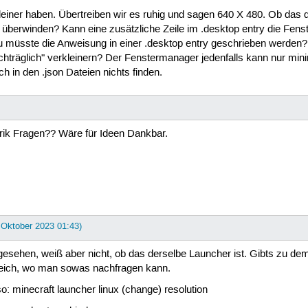
einer haben. Übertreiben wir es ruhig und sagen 640 X 480. Ob das d
überwinden? Kann eine zusätzliche Zeile im .desktop entry die Fens
u müsste die Anweisung in einer .desktop entry geschrieben werden
achträglich" verkleinern? Der Fenstermanager jedenfalls kann nur mi
h in den .json Dateien nichts finden.
ubrik Fragen?? Wäre für Ideen Dankbar.
. Oktober 2023 01:43)
sehen, weiß aber nicht, ob das derselbe Launcher ist. Gibts zu dem 
reich, wo man sowas nachfragen kann.
: minecraft launcher linux (change) resolution