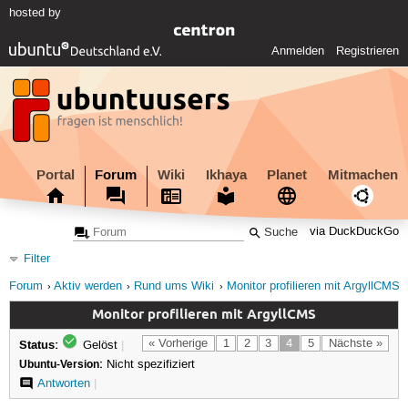
hosted by
Anmelden
Registrieren
Portal
Forum
Wiki
Ikhaya
Planet
Mitmachen
via DuckDuckGo
Filter
Forum
Aktiv werden
Rund ums Wiki
Monitor profilieren mit ArgyllCMS
Monitor profilieren mit ArgyllCMS
Status:
« Vorherige
1
2
3
4
5
Nächste »
Gelöst
|
Ubuntu-Version:
Nicht spezifiziert
Antworten
|