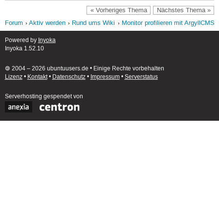
« Vorheriges Thema
Nächstes Thema »
Forum
Aktiv werden
Rund ums Wiki
Monitor profilieren mit ArgyllCMS
Powered by
Inyoka
Inyoka 1.52.10
🄯 2004 – 2026 ubuntuusers.de • Einige Rechte vorbehalten
Lizenz
•
Kontakt
•
Datenschutz
•
Impressum
•
Serverstatus
Serverhosting
gespendet von