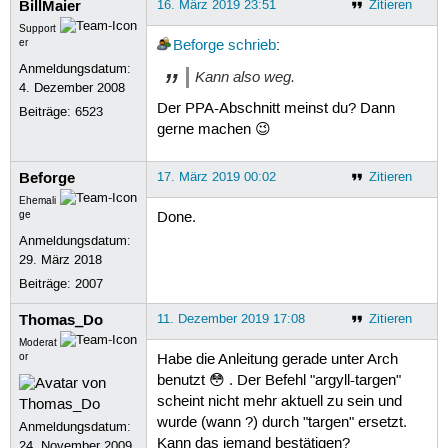
BillMaier
16. März 2019 23:51
Zitieren
Support
er
Beforge
schrieb
:
Anmeldungsdatum:
Kann also weg.
4. Dezember 2008
Der PPA-Abschnitt meinst du? Dann
Beiträge:
6523
gerne machen 😉
Beforge
17. März 2019 00:02
Zitieren
Ehemali
ge
Done.
Anmeldungsdatum:
29. März 2018
Beiträge:
2007
Thomas_Do
11. Dezember 2019 17:08
Zitieren
Moderat
or
Habe die Anleitung gerade unter Arch
benutzt 😳 . Der Befehl "argyll-targen"
scheint nicht mehr aktuell zu sein und
wurde (wann ?) durch "targen" ersetzt.
Anmeldungsdatum:
Kann das jemand bestätigen?
24. November 2009