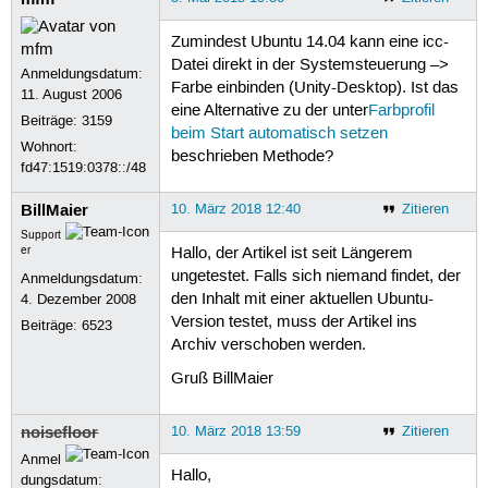
Zumindest Ubuntu 14.04 kann eine icc-
Datei direkt in der Systemsteuerung –>
Anmeldungsdatum:
Farbe einbinden (Unity-Desktop). Ist das
11. August 2006
eine Alternative zu der unter
Farbprofil
Beiträge:
3159
beim Start automatisch setzen
Wohnort:
beschrieben Methode?
fd47:1519:0378::/48
BillMaier
10. März 2018 12:40
Zitieren
Support
er
Hallo, der Artikel ist seit Längerem
ungetestet. Falls sich niemand findet, der
Anmeldungsdatum:
den Inhalt mit einer aktuellen Ubuntu-
4. Dezember 2008
Version testet, muss der Artikel ins
Beiträge:
6523
Archiv verschoben werden.
Gruß BillMaier
noisefloor
10. März 2018 13:59
Zitieren
Anmel
Hallo,
dungsdatum: