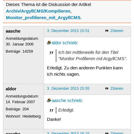
Dieses Thema ist die Diskussion der Artikel
Archiv/ArgyllCMS/Kompilieren
,
Monitor_profilieren_mit_ArgyllCMS
.
aasche
3. Dezember 2013 15:51
Zitieren
Anmeldungsdatum:
aldor
schrieb
:
30. Januar 2006
Beiträge:
14259
Ich bin mittlerweile für den Titel
"Monitor Profilieren mit ArgyllCMS".
Erledigt. Zu den anderen Punkten kann
ich nichts sagen.
aldor
3. Dezember 2013 15:55
Zitieren
Anmeldungsdatum:
aasche
schrieb
:
14. Februar 2007
Beiträge:
204
Erledigt.
Wohnort: Heidelberg
Danke!
aasche
3. Dezember 2013 16:15
Zitieren