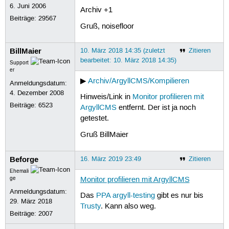
6. Juni 2006
Archiv +1
Beiträge:
29567
Gruß, noisefloor
BillMaier
10. März 2018 14:35 (zuletzt
Zitieren
bearbeitet: 10. März 2018 14:35)
Support
er
▶
Archiv/ArgyllCMS/Kompilieren
Anmeldungsdatum:
4. Dezember 2008
Hinweis/Link in
Monitor profilieren mit
Beiträge:
6523
ArgyllCMS
entfernt. Der ist ja noch
getestet.
Gruß BillMaier
Beforge
16. März 2019 23:49
Zitieren
Ehemali
ge
Monitor profilieren mit ArgyllCMS
Anmeldungsdatum:
Das
PPA argyll-testing
gibt es nur bis
29. März 2018
Trusty
. Kann also weg.
Beiträge:
2007