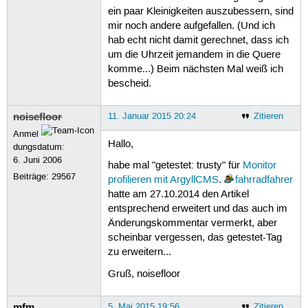
ein paar Kleinigkeiten auszubessern, sind
mir noch andere aufgefallen. (Und ich
hab echt nicht damit gerechnet, dass ich
um die Uhrzeit jemandem in die Quere
komme...) Beim nächsten Mal weiß ich
bescheid.
noisefloor
11. Januar 2015 20:24
Zitieren
Anmel
Hallo,
dungsdatum:
6. Juni 2006
habe mal "getestet: trusty" für
Monitor
Beiträge:
29567
profilieren mit ArgyllCMS
.
fahrradfahrer
hatte am 27.10.2014 den Artikel
entsprechend erweitert und das auch im
Änderungskommentar vermerkt, aber
scheinbar vergessen, das getestet-Tag
zu erweitern...
Gruß, noisefloor
mfm
5. Mai 2015 19:56
Zitieren