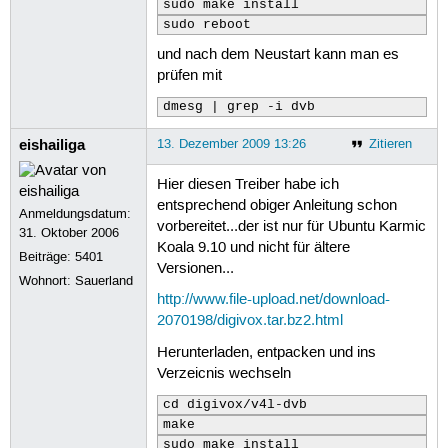
sudo make install
sudo reboot
und nach dem Neustart kann man es
prüfen mit
dmesg | grep -i dvb
eishailiga
13. Dezember 2009 13:26
Zitieren
Hier diesen Treiber habe ich
entsprechend obiger Anleitung schon
Anmeldungsdatum:
vorbereitet...der ist nur für Ubuntu Karmic
31. Oktober 2006
Koala 9.10 und nicht für ältere
Beiträge:
5401
Versionen...
Wohnort: Sauerland
http://www.file-upload.net/download-
2070198/digivox.tar.bz2.html
Herunterladen, entpacken und ins
Verzeicnis wechseln
cd digivox/v4l-dvb
make
sudo make install