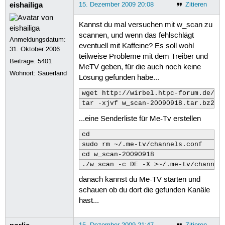
eishailiga
15. Dezember 2009 20:08
Zitieren
Kannst du mal versuchen mit w_scan zu
scannen, und wenn das fehlschlägt
Anmeldungsdatum:
eventuell mit Kaffeine? Es soll wohl
31. Oktober 2006
teilweise Probleme mit dem Treiber und
Beiträge:
5401
MeTV geben, für die auch noch keine
Wohnort: Sauerland
Lösung gefunden habe...
wget http://wirbel.htpc-forum.de/w_
tar -xjvf w_scan-20090918.tar.bz2
...eine Senderliste für Me-Tv erstellen
cd
sudo rm ~/.me-tv/channels.conf
cd w_scan-20090918
./w_scan -c DE -X >~/.me-tv/channel
danach kannst du Me-TV starten und
schauen ob du dort die gefunden Kanäle
hast...
15. Dezember 2009 21:47
Zitieren