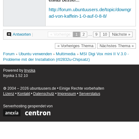
etwas besser...
http://forum.ubuntuusers.de/topic/downgr
ad-von-kaffein-1-0-auf-0-8-8/
Antworten
|
« Vorherige
1
2
…
9
10
Nächste »
« Vorheriges Thema
Nächstes Thema »
Forum
Ubuntu verwenden
Multimedia
MSI Digi Vox mini II V.3.0 -
Probleme mit der Installation (rtl2832u-Chipsatz)
Powered by
Inyoka
Inyoka 1.52.10
🄯 2004 – 2026 ubuntuusers.de • Einige Rechte vorbehalten
Lizenz
•
Kontakt
•
Datenschutz
•
Impressum
•
Serverstatus
Serverhosting
gespendet von