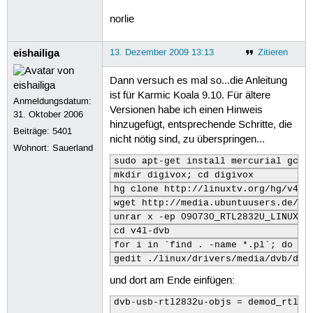
norlie
eishailiga
13. Dezember 2009 13:13
Zitieren
Dann versuch es mal so...die Anleitung
ist für Karmic Koala 9.10. Für ältere
Anmeldungsdatum:
Versionen habe ich einen Hinweis
31. Oktober 2006
hinzugefügt, entsprechende Schritte, die
Beiträge:
5401
nicht nötig sind, zu überspringen...
Wohnort: Sauerland
sudo apt-get install mercurial gcc 
mkdir digivox; cd digivox
hg clone http://linuxtv.org/hg/v4l-
wget http://media.ubuntuusers.de/fo
unrar x -ep 090730_RTL2832U_LINUX_V
cd v4l-dvb
for i in `find . -name *.pl`; do ch
gedit ./linux/drivers/media/dvb/dvb
und dort am Ende einfügen:
dvb-usb-rtl2832u-objs = demod_rtl28