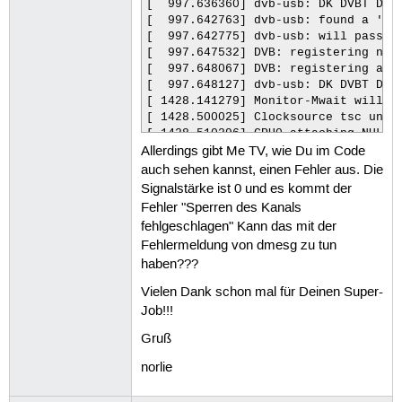
[  997.636360] dvb-usb: DK DVBT DONG
[  997.642763] dvb-usb: found a 'DK 
[  997.642775] dvb-usb: will pass th
[  997.647532] DVB: registering new 
[  997.648067] DVB: registering adap
[  997.648127] dvb-usb: DK DVBT DONG
[ 1428.141279] Monitor-Mwait will be
[ 1428.500025] Clocksource tsc unsta
[ 1428.510296] CPU0 attaching NULL s
Allerdings gibt Me TV, wie Du im Code
[ 1428.510307] CPU1 attaching NULL s
[ 1428.524898] CPU0 attaching sched-
auch sehen kannst, einen Fehler aus. Die
[ 1428.524907]  domain 0: span 0-1 l
Signalstärke ist 0 und es kommt der
[ 1428.524914]   groups: 0 1

Fehler "Sperren des Kanals
[ 1428.524927] CPU1 attaching sched-
fehlgeschlagen" Kann das mit der
[ 1428.524932]  domain 0: span 0-1 l
Fehlermeldung von dmesg zu tun
[ 1428.524938]   groups: 1 0

haben???
[ 2021.395667] me-tv[3185]: segfaul
[ 2039.130465] me-tv[2944]: segfaul
Vielen Dank schon mal für Deinen Super-
Job!!!
Gruß
norlie