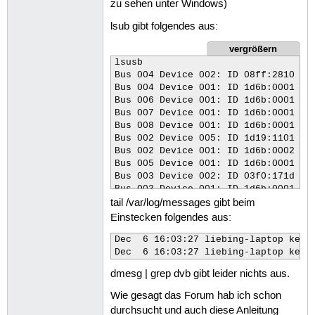
zu sehen unter Windows)
lsub gibt folgendes aus:
vergrößern
lsusb

Bus 004 Device 002: ID 08ff:2810 Aut
Bus 004 Device 001: ID 1d6b:0001 Lin
Bus 006 Device 001: ID 1d6b:0001 Lin
Bus 007 Device 001: ID 1d6b:0001 Lin
Bus 008 Device 001: ID 1d6b:0001 Lin
Bus 002 Device 005: ID 1d19:1101  

Bus 002 Device 001: ID 1d6b:0002 Lin
Bus 005 Device 001: ID 1d6b:0001 Lin
Bus 003 Device 002: ID 03f0:171d Hew
Bus 003 Device 001: ID 1d6b:0001 Lin
tail /var/log/messages gibt beim
Einstecken folgendes aus:
Dec  6 16:03:27 liebing-laptop kern
dmesg | grep dvb gibt leider nichts aus.
Wie gesagt das Forum hab ich schon
durchsucht und auch diese Anleitung