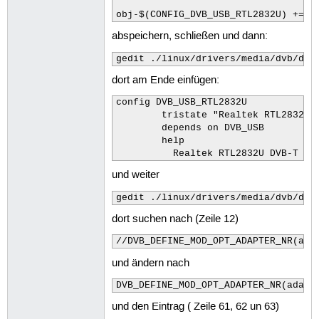
obj-$(CONFIG_DVB_USB_RTL2832U) += d
abspeichern, schließen und dann:
gedit ./linux/drivers/media/dvb/dvb
dort am Ende einfügen:
config DVB_USB_RTL2832U

        tristate "Realtek RTL2832U D
        depends on DVB_USB

        help

          Realtek RTL2832U DVB-T dr
und weiter
gedit ./linux/drivers/media/dvb/dvb
dort suchen nach (Zeile 12)
//DVB_DEFINE_MOD_OPT_ADAPTER_NR(ada
und ändern nach
DVB_DEFINE_MOD_OPT_ADAPTER_NR(adapt
und den Eintrag ( Zeile 61, 62 un 63)