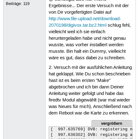
Beiträge:
119
Ergebnisse... Der erste Versuch mit der
von Dir vorgefertigten Datei auf
http://www.file-upload.net/download-
2070198/digivox.tar.bz2.html
schlug fehl,
vielleicht weil ich sie einfach
heruntergeladen habe und nicht genau
wusste, was vorher installiert werden
musste. Bin halt ein Dummy, vielleicht
wäre es gut, dass dabei zu schreiben.
2. Versuch mit der ausfühlichen Anleitung
hat geklappt. Wie Du schon beschrieben
hast ist es beim ersten "Make"
abgebrochen und ich bin dann Deiner
Anleitung weiter gefolgt und habe das
firedtv Modul abgewählt (war mal wieder
was Neues für mich). Anschließend nach
dem Reboot war die Karte zu erkennen.
vergrößern
[  997.635769] DVB: registering new 
[  997.636302] DVB: registering adap