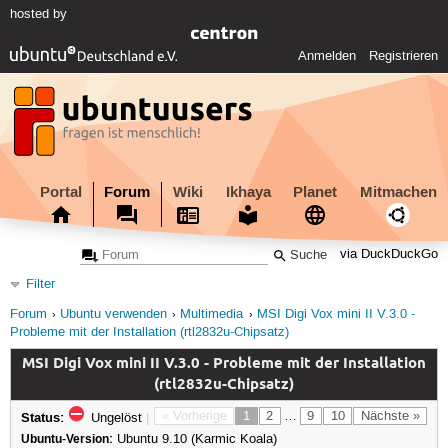
hosted by
Anmelden
Registrieren
Portal
Forum
Wiki
Ikhaya
Planet
Mitmachen
via DuckDuckGo
Filter
Forum
Ubuntu verwenden
Multimedia
MSI Digi Vox mini II V.3.0 -
Probleme mit der Installation (rtl2832u-Chipsatz)
MSI Digi Vox mini II V.3.0 - Probleme mit der Installation
(rtl2832u-Chipsatz)
Status:
« Vorherige
1
2
…
9
10
Nächste »
Ungelöst
|
Ubuntu-Version:
Ubuntu 9.10 (Karmic Koala)