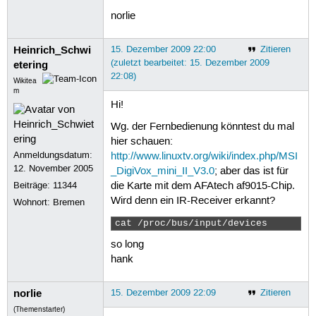
norlie
Heinrich_Schwi
15. Dezember 2009 22:00
Zitieren
(zuletzt bearbeitet: 15. Dezember 2009
etering
22:08)
Wikitea
m
Hi!
Wg. der Fernbedienung könntest du mal
hier schauen:
Anmeldungsdatum:
http://www.linuxtv.org/wiki/index.php/MSI
12. November 2005
_DigiVox_mini_II_V3.0
; aber das ist für
Beiträge:
11344
die Karte mit dem AFAtech af9015-Chip.
Wird denn ein IR-Receiver erkannt?
Wohnort: Bremen
cat /proc/bus/input/devices 
so long
hank
norlie
15. Dezember 2009 22:09
Zitieren
(Themenstarter)