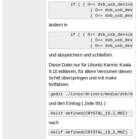
	if ( ( 0== dvb_usb_device_init(intf,&rtl2832u_1st_properties,THIS_MODULE,NULL) )||

                ( 0== dvb_usb_device
                ( 0== dvb_usb_devic
ändern in
	if ( ( 0== dvb_usb_device_init(intf,&rtl2832u_1st_properties,THIS_MODULE,NULL,adapter_nr) )||

                ( 0== dvb_usb_device
                ( 0== dvb_usb_devic
und abspeichern und schließen.
Diese Datei nur für Ubuntu Karmic Koala
9.10 editieren, für ältere Versionen diesen
Schitt überspringen und mit make
fortfahren.
gedit ./linux/drivers/media/dvb/dvb
und den Eintrag ( Zeile 951 )
#elif defined(CRYSTAL_19,2_MHZ)
nach
#elif defined(CRYSTAL_19_2_MHZ)