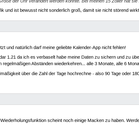
 Größe der Uhr verändert werden könnte. Bei meinen 15 Zöller hat si
ik und ist bewusst nicht sonderlich groß, damit sie nicht störend wirkt
 und natürlich darf meine geliebte Kalender-App nicht fehlen!
ar 1.21 da ich es verbaselt habe meine Daten zu sichern und zu über
in regelmäßigen Abständen wiederkehren... alle 3 Monate, alle 6 Mona
lmäßigkeit über die Zahl der Tage hochrechne - also 90 Tage oder 18
 Wiederholungsfunktion scheint noch einige Macken zu haben. Werd