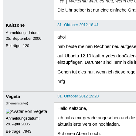
Weiterhin wäre es nett, wenn die
Die Uhr selber ist nur eine einfache Graf
Kaltzone
31. Oktober 2012 18:41
Anmeldungsdatum:
ahoi
25. September 2006
Beiträge:
120
hab heute meinen Rechner neu aufgesetzt
auf Ubuntu 12.10 läuft mydesktopCalend
einzupflegen. Darunter sind Termin die 
Gehen tut dies nur, wenn ich diese rege
mfg
Vegeta
31. Oktober 2012 19:20
(Themenstarter)
Hallo Kaltzone,
ich habs mir gerade angesehen und die
Anmeldungsdatum:
29. April 2006
aktualisierte Version hochladen.
Beiträge:
7943
Schönen Abend noch.