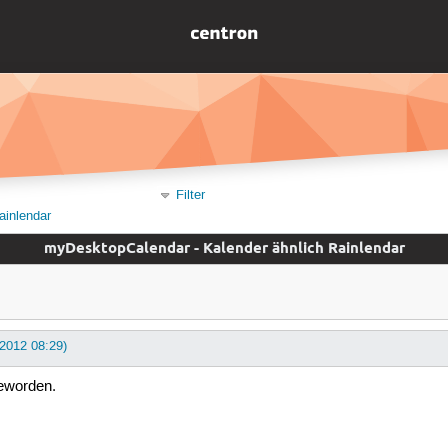
Filter
ainlendar
myDesktopCalendar - Kalender ähnlich Rainlendar
i 2012 08:29)
geworden.