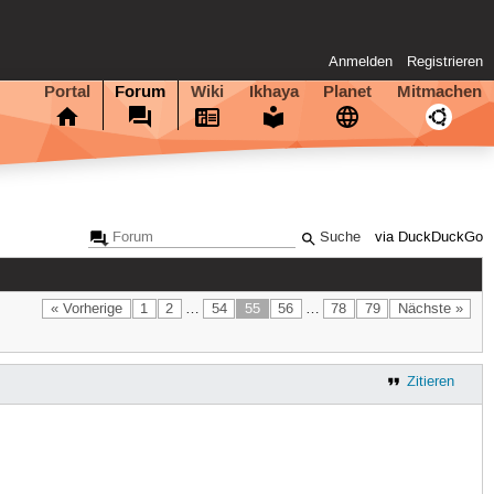
Anmelden
Registrieren
Portal
Forum
Wiki
Ikhaya
Planet
Mitmachen
via DuckDuckGo
« Vorherige
1
2
…
54
55
56
…
78
79
Nächste »
Zitieren