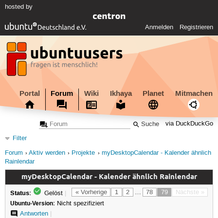
hosted by
Anmelden
Registrieren
Portal
Forum
Wiki
Ikhaya
Planet
Mitmachen
via DuckDuckGo
Filter
Forum
Aktiv werden
Projekte
myDesktopCalendar - Kalender ähnlich
Rainlendar
myDesktopCalendar - Kalender ähnlich Rainlendar
Status:
« Vorherige
1
2
…
78
79
Nächste »
Gelöst
|
Ubuntu-Version:
Nicht spezifiziert
Antworten
|