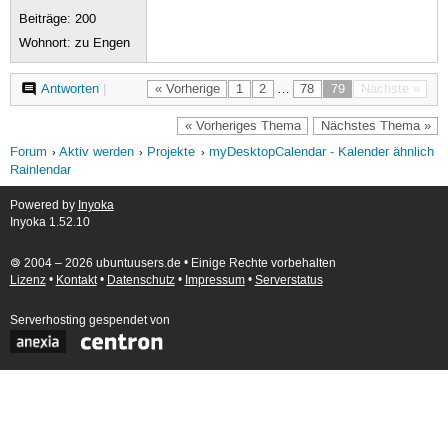
Beiträge:
200
Wohnort: zu Engen
Antworten
|
« Vorherige
1
2
…
78
79
Nächste »
« Vorheriges Thema
Nächstes Thema »
Forum
Aktiv werden
Projekte
myDesktopCalendar - Kalender ähnlich
Rainlendar
Powered by
Inyoka
Inyoka 1.52.10
🄯 2004 – 2026 ubuntuusers.de • Einige Rechte vorbehalten
Lizenz
•
Kontakt
•
Datenschutz
•
Impressum
•
Serverstatus
Serverhosting
gespendet von