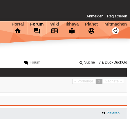
Anmelden
Registrieren
Portal
Forum
Wiki
Ikhaya
Planet
Mitmachen
via DuckDuckGo
« Vorherige
1
Nächste »
Zitieren