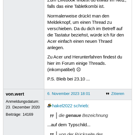
Zum Livebook findest du etwas im Netz,
falls das eine Tabletkombi ist.
Normalerweise drückt man den
Meldeknopf, um einen Thread zu
verschieben. Da du dich im Betreff auf
die Tastatur beziehst, würde ich für den
Acer einfach einen neuen Thraed
anlegen.
Zu Acer und Herunterfahren findest du
hier im Forum einige Threads.
(inkompatibel) ☹
P.S. Bleib bei 23.10 ...
von.wert
6. November 2023 18:01
Zitieren
Anmeldungsdatum:
hakel2022
schrieb
:
23. Dezember 2020
Beiträge:
14169
die
genaue
Bezeichnung
...auf dem Typschild...
von der Rückseite des