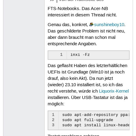
FTS-Notebooks. Das Acer-NB
interessiert in diesem Thread nicht.
Genau das, konkret,
sunshineboy10
.
Das geschilderte Problem ist nicht neu,
aber dann braucht man schon mal
entsprechende Angaben.
1
inxi
Das geflasht Haben des letzterhältlichen
UEFIs ist Grundlage (Win10 ist ja noch
drauf, also kein Akt). Da nun jetzt
(wieder) 23.10 installiert ist, so ich das
recht verstehe, würde ich
Liquorix-Kernel
installieren. Über USB-Tastatur ist das ja
möglich:
1
sudo
apt-add-repository
ppa:da
2
sudo
apt
full-upgrade

3
sudo
apt
install
linux-headers