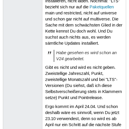
Installieren, nicht laden. Nochmal: "LTS"
  Fan Speeds (RPM): N/A

bezieht sich nur auf die
Paketquellen
Info:

main und restricted, nicht auf universe
  Processes: 283 Uptime: 3m Memory: 
  Shell: Bash inxi: 3.3.13
und schon gar nicht auf multiverse. Die
Sache mit dem schwächsten Glied in der
Kette kennst Du doch wohl. Und Du
suchst auch nichts aus, es werden
sämtliche Updates installiert.
Habe gesehen es wird schon an
V24 gearbeitet.
Gibt es nicht und wird es nicht geben.
Zweistellige Jahreszahl, Punkt,
zweistellige Monatszahl und bei "LTS"-
Versionen (Du siehst, daß ich diese
Selbstverscheißerung stets in Klammern
setze) Punkt und Pointrelease.
Ergo kommt im April 24.04. Und schon
deshalb wäre es sinnvoll, wenn Du jetzt
23.10 verwendest, denn so wird es ab
April nur ein Schritt auf die nächste Stufe