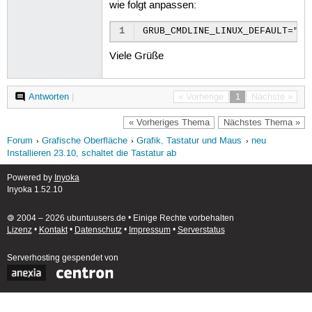
wie folgt anpassen:
1
Viele Grüße
Antworten
|
« Vorherige
1
Nächste »
« Vorheriges Thema
Nächstes Thema »
Forum
Grafische Oberfläche
Grafik, Tastatur und Maus
neu
Installieren 23.10, schaltet die Tastatur ab
Powered by
Inyoka
Inyoka 1.52.10
🄯 2004 – 2026 ubuntuusers.de • Einige Rechte vorbehalten
Lizenz
•
Kontakt
•
Datenschutz
•
Impressum
•
Serverstatus
Serverhosting
gespendet von