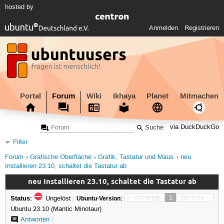
hosted by
Anmelden
Registrieren
Portal
Forum
Wiki
Ikhaya
Planet
Mitmachen
via DuckDuckGo
Filter
Forum
Grafische Oberfläche
Grafik, Tastatur und Maus
neu
Installieren 23.10, schaltet die Tastatur ab
neu Installieren 23.10, schaltet die Tastatur ab
Status:
« Vorherige
1
Nächste »
Ungelöst
|
Ubuntu-Version:
Ubuntu 23.10 (Mantic Minotaur)
Antworten
|