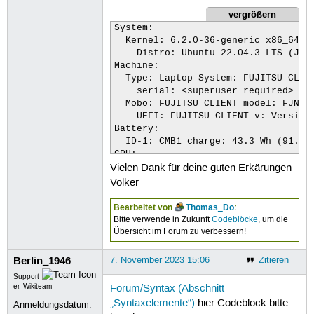
vergrößern
System:

  Kernel: 6.2.0-36-generic x86_64 bi
    Distro: Ubuntu 22.04.3 LTS (Jamm
Machine:

  Type: Laptop System: FUJITSU CLIEN
    serial: <superuser required>

  Mobo: FUJITSU CLIENT model: FJNB2D
    UEFI: FUJITSU CLIENT v: Version 
Battery:

  ID-1: CMB1 charge: 43.3 Wh (91.0%)
CPU:

Vielen Dank für deine guten Erkärungen
  Info: quad core model: Intel Core 
    L2: 1024 KiB

Volker
  Speed (MHz): avg: 2100 min/max: 40
    4: 2100 5: 2100 6: 2100 7: 2100 
Bearbeitet von
Thomas_Do
:
Graphics:

Bitte verwende in Zukunft
Codeblöcke
, um die
  Device-1: Intel CometLake-U GT2 [U
Übersicht im Forum zu verbessern!
  Device-2: Chicony FJ Camera type: 
  Display: wayland server: X.Org v: 
Berlin_1946
7. November 2023 15:06
Zitieren
    compositor: gnome-shell driver: 
Support
  OpenGL: renderer: Mesa Intel UHD G
er, Wikiteam
Forum/Syntax (Abschnitt
    v: 4.6 Mesa 23.0.4-0ubuntu1~22.0
„Syntaxelemente“)
hier Codeblock bitte
Anmeldungsdatum:
Audio:
