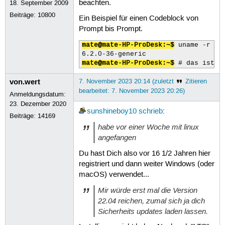
beachten.
18. September 2009
  Device-1: Intel Comet Lake PCH-LP 
  Sound Server-1: ALSA v: k6.2.0-36-
Beiträge:
10800
Ein Beispiel für einen Codeblock von
  Sound Server-2: PulseAudio v: 15.9
Prompt bis Prompt.
  Sound Server-3: PipeWire v: 0.3.48
Network:

mate@mate-HP-ProDesk:~$
 uname -r # 
  Device-1: Intel Comet Lake PCH-LP 
  IF: wlp0s20f3 state: up mac: <filt
mate@mate-HP-ProDesk:~$
 # das ist d
  Device-2: Intel Ethernet I219-LM d
  IF: enp0s31f6 state: down mac: <fi
von.wert
7. November 2023 20:14 (zuletzt
Zitieren
Bluetooth:

bearbeitet: 7. November 2023 20:26)
  Device-1: Intel AX201 Bluetooth ty
Anmeldungsdatum:
  Report: hciconfig ID: hci0 state: 
23. Dezember 2020
sunshineboy10
schrieb
:
Drives:

Beiträge:
14169
  Local Storage: total: 238.47 GiB u
habe vor einer Woche mit linux
  ID-1: /dev/nvme0n1 vendor: Western
angefangen
    model: PC SN530 SDBQNPZ-256G-101
Partition:

Du hast Dich also vor 16 1/2 Jahren hier
  ID-1: / size: 117.11 GiB used: 12.
registriert und dann weiter Windows (oder
    dev: /dev/nvme0n1p5

macOS) verwendet...
  ID-2: /boot/efi size: 99.2 MiB use
    dev: /dev/nvme0n1p2

Mir würde erst mal die Version
Swap:

22.04 reichen, zumal sich ja dich
  ID-1: swap-1 type: file size: 2 Gi
Sicherheits updates laden lassen.
Sensors:

  System Temperatures: cpu: 42.0 C p