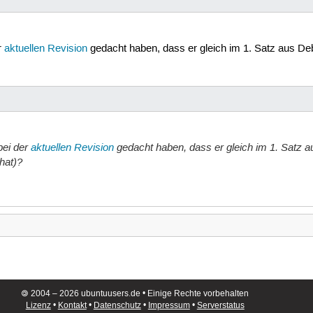
r
aktuellen Revision
gedacht haben, dass er gleich im 1. Satz aus De
ei der
aktuellen Revision
gedacht haben, dass er gleich im 1. Satz 
hat)?
🄯 2004 – 2026 ubuntuusers.de • Einige Rechte vorbehalten
Lizenz
•
Kontakt
•
Datenschutz
•
Impressum
•
Serverstatus