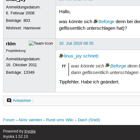
Anmeldungsdatum:
Hallo,
6. Februar 2008
Beiträge:
803
was könnte sich
Beforge
denn bei de
Wohnort: Hannover
geflissentlich unterschlagen hat)?
rklm
16. Juli 2019 08:35
Projektleitung
linux_joy
schrieb
:
Anmeldungsdatum:
16. Oktober 2011
was könnte sich
Beforge
denn b
dann geflissentlich unterschlagen 
Beiträge:
13349
Tippfehler. Habe ich geändert.
Antworten
|
Forum
Aktiv werden
Rund ums Wiki
Dash (Shell)
Powered by
Inyoka
Inyoka 1.52.10