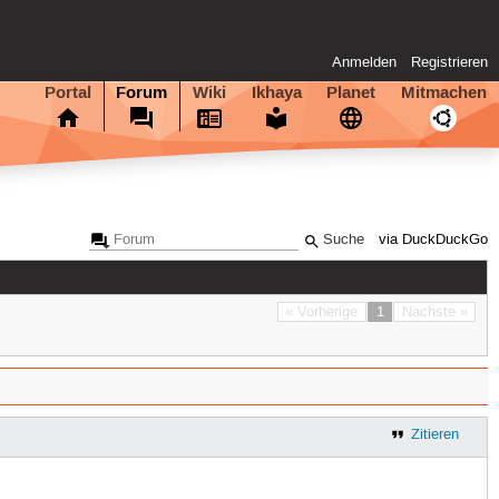
Anmelden
Registrieren
Portal
Forum
Wiki
Ikhaya
Planet
Mitmachen
via DuckDuckGo
« Vorherige
1
Nächste »
Zitieren