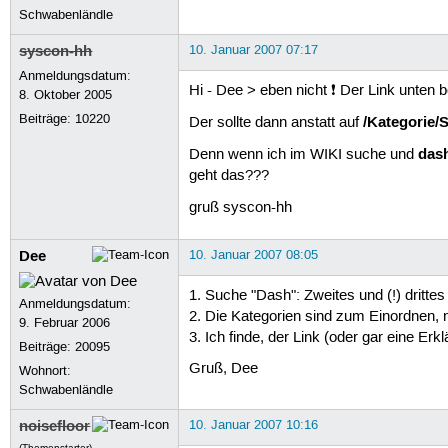
Schwabenländle
syscon-hh
10. Januar 2007 07:17
Anmeldungsdatum:
Hi - Dee > eben nicht ❗ Der Link unten be
8. Oktober 2005
Beiträge:
10220
/Kategorie/S
Der sollte dann anstatt auf
das
Denn wenn ich im WIKI suche und
geht das???
gruß syscon-hh
Dee
10. Januar 2007 08:05
1. Suche "Dash": Zweites und (!) drittes
Anmeldungsdatum:
2. Die Kategorien sind zum Einordnen, 
9. Februar 2006
3. Ich finde, der Link (oder gar eine Erk
Beiträge:
20095
Gruß, Dee
Wohnort:
Schwabenländle
noisefloor
10. Januar 2007 10:16