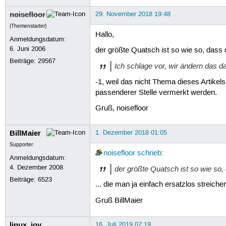
noisefloor
29. November 2018 19:48
(Themenstarter)
Hallo,
Anmeldungsdatum:
6. Juni 2006
der größte Quatsch ist so wie so, dass d
Beiträge:
29567
Ich schlage vor, wir ändern das d
-1, weil das nicht Thema dieses Artikel
passenderer Stelle vermerkt werden.
Gruß, noisefloor
BillMaier
1. Dezember 2018 01:05
Supporter
noisefloor
schrieb
:
Anmeldungsdatum:
4. Dezember 2008
der größte Quatsch ist so wie so, 
Beiträge:
6523
... die man ja einfach ersatzlos streich
Gruß BillMaier
linux_joy
16. Juli 2019 07:19