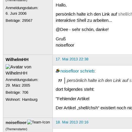
(Themenstarter)
Hallo,
Anmeldungsdatum:
6. Juni 2006
persönlich halte ich den Link auf
shell/c
interaktive Shell zu arbeiten...
Beiträge:
29567
@Dee - sehr schön, danke!
Gruß
noisefloor
WilhelmHH
17. Mai 2013 22:38
noisefloor
schrieb
:
Anmeldungsdatum:
persönlich halte ich den Link auf
s
29. März 2005
dort folgendes steht:
Beiträge:
706
"Fehlender Artikel
Wohnort: Hamburg
Der Artikel „shell/chsh“ existiert noch nic
noisefloor
18. Mai 2013 20:16
(Themenstarter)