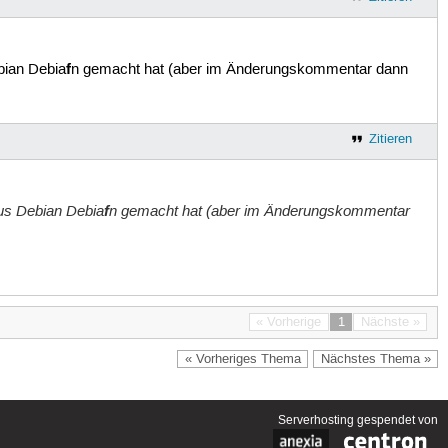
f
bian Debia
n gemacht hat (aber im Änderungskommentar dann
Zitieren
aus Debian Debia
f
n gemacht hat (aber im Änderungskommentar
« Vorherige
1
Nächste »
« Vorheriges Thema
Nächstes Thema »
Serverhosting
gespendet von