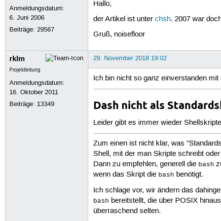
Hallo,
Anmeldungsdatum:
6. Juni 2006
der Artikel ist unter
chsh
. 2007 war doc
Beiträge:
29567
Gruß, noisefloor
rklm
29. November 2018 19:02
Projektleitung
Ich bin nicht so ganz einverstanden mit 
Anmeldungsdatum:
16. Oktober 2011
Dash nicht als Standards
Beiträge:
13349
Leider gibt es immer wieder Shellskripte
Zum einen ist nicht klar, was "Standards
Shell, mit der man Skripte schreibt od
Dann zu empfehlen, generell die
zu
bash
wenn das Skript die
benötigt.
bash
Ich schlage vor, wir ändern das dahing
bereitstellt, die über POSIX hinaus
bash
überraschend selten.