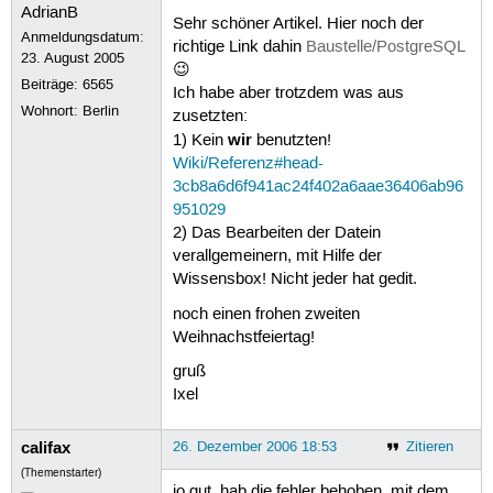
Sehr schöner Artikel. Hier noch der
Anmeldungsdatum:
richtige Link dahin
Baustelle/PostgreSQL
23. August 2005
😉
Beiträge:
6565
Ich habe aber trotzdem was aus
Wohnort: Berlin
zusetzten:
wir
1) Kein
benutzten!
Wiki/Referenz#head-
3cb8a6d6f941ac24f402a6aae36406ab96
951029
2) Das Bearbeiten der Datein
verallgemeinern, mit Hilfe der
Wissensbox! Nicht jeder hat gedit.
noch einen frohen zweiten
Weihnachstfeiertag!
gruß
Ixel
califax
26. Dezember 2006 18:53
Zitieren
(Themenstarter)
jo gut, hab die fehler behoben. mit dem