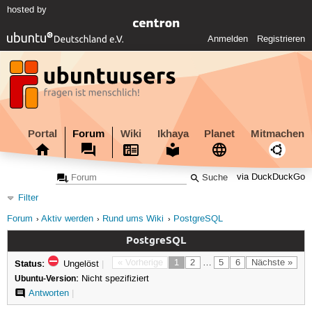
hosted by
Anmelden
Registrieren
Portal
Forum
Wiki
Ikhaya
Planet
Mitmachen
via DuckDuckGo
Filter
Forum
Aktiv werden
Rund ums Wiki
PostgreSQL
PostgreSQL
Status:
« Vorherige
1
2
…
5
6
Nächste »
Ungelöst
|
Ubuntu-Version:
Nicht spezifiziert
Antworten
|