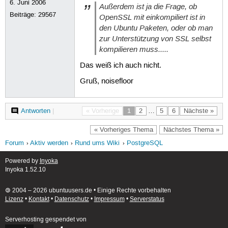
6. Juni 2006
Außerdem ist ja die Frage, ob
Beiträge:
29567
OpenSSL mit einkompiliert ist in
den Ubuntu Paketen, oder ob man
zur Unterstützung von SSL selbst
kompilieren muss.....
Das weiß ich auch nicht.
Gruß, noisefloor
Antworten
|
« Vorherige
1
2
…
5
6
Nächste »
« Vorheriges Thema
Nächstes Thema »
Forum
Aktiv werden
Rund ums Wiki
PostgreSQL
Powered by
Inyoka
Inyoka 1.52.10
🄯 2004 – 2026 ubuntuusers.de • Einige Rechte vorbehalten
Lizenz
•
Kontakt
•
Datenschutz
•
Impressum
•
Serverstatus
Serverhosting
gespendet von