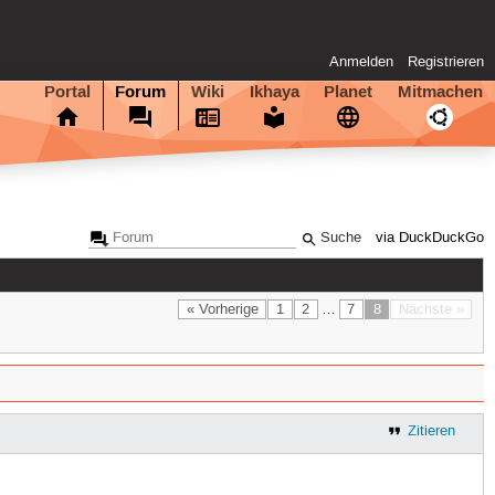
Anmelden
Registrieren
Portal
Forum
Wiki
Ikhaya
Planet
Mitmachen
via DuckDuckGo
« Vorherige
1
2
…
7
8
Nächste »
Zitieren