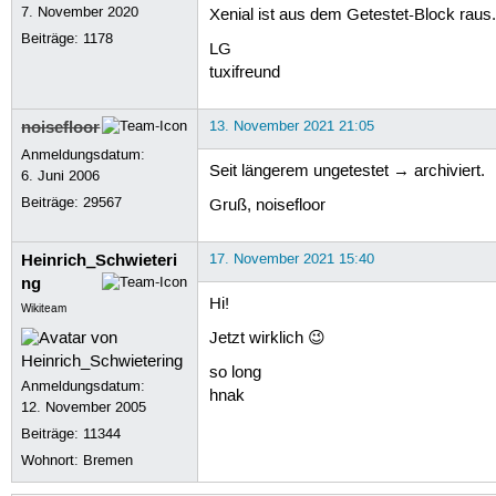
7. November 2020
Xenial ist aus dem Getestet-Block raus. 
Beiträge:
1178
LG
tuxifreund
noisefloor
13. November 2021 21:05
Anmeldungsdatum:
Seit längerem ungetestet → archiviert.
6. Juni 2006
Beiträge:
29567
Gruß, noisefloor
Heinrich_Schwieteri
17. November 2021 15:40
ng
Hi!
Wikiteam
Jetzt wirklich 😉
so long
Anmeldungsdatum:
hnak
12. November 2005
Beiträge:
11344
Wohnort: Bremen