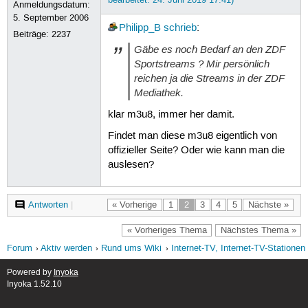
Anmeldungsdatum:
5. September 2006
Philipp_B
schrieb
:
Beiträge:
2237
Gäbe es noch Bedarf an den ZDF
Sportstreams ? Mir persönlich
reichen ja die Streams in der ZDF
Mediathek.
klar m3u8, immer her damit.
Findet man diese m3u8 eigentlich von
offizieller Seite? Oder wie kann man die
auslesen?
Antworten
|
« Vorherige
1
2
3
4
5
Nächste »
« Vorheriges Thema
Nächstes Thema »
Forum
Aktiv werden
Rund ums Wiki
Internet-TV, Internet-TV-Stationen
Powered by
Inyoka
Inyoka 1.52.10