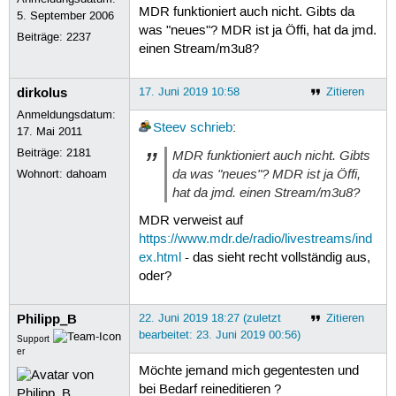
MDR funktioniert auch nicht. Gibts da
5. September 2006
was "neues"? MDR ist ja Öffi, hat da jmd.
Beiträge:
2237
einen Stream/m3u8?
dirkolus
17. Juni 2019 10:58
Zitieren
Anmeldungsdatum:
Steev
schrieb
:
17. Mai 2011
Beiträge:
2181
MDR funktioniert auch nicht. Gibts
da was "neues"? MDR ist ja Öffi,
Wohnort: dahoam
hat da jmd. einen Stream/m3u8?
MDR verweist auf
https://www.mdr.de/radio/livestreams/ind
ex.html
- das sieht recht vollständig aus,
oder?
Philipp_B
22. Juni 2019 18:27 (zuletzt
Zitieren
bearbeitet: 23. Juni 2019 00:56)
Support
er
Möchte jemand mich gegentesten und
bei Bedarf reineditieren ?