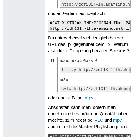
http://zdf1314-lh.akamaihd.net
und außerdem fast identisch:
#EXT-X-STREAM-INF:PROGRAM-ID=1,BANDW
http://zdf1314-lh.akamaihd.net/i/de
Da unterscheidet sich lediglich bei der
URL das "p" gegenüber dem "b". Warum
also diese Doppelung bei allen Streams?
dann abspielen mit
ffplay http://zdf1314-lh.akama
oder
cvlc http://zdf1314-lh.akamaih
oder aber z.B. mit
mpv
.
Ansonsten kann man, sofern man
ohnehin die bestmögliche Qualität haben
möchte, zumindest bei
VLC
und
mpv
auch direkt die Master-Playlist angeben:
vlc http://zdf1314-lh.akamaihd.net/