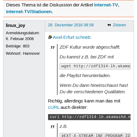
Internet-TV
Dieses Thema ist die Diskussion der Artikel
,
Internet-TV/Stationen
.
linux_joy
28. Dezember 2016 08:58
Zitieren
Anmeldungsdatum:
Axel-Erfurt
schrieb
:
6. Februar 2008
Beiträge:
803
ZDF Kultur wurde abgeschafft.
Wohnort: Hannover
Du kannst z.B. bei ZDF mit
wget http://zdf1314-lh.akamaih
die Playlist herunterladen.
Wenn Du dann hineinschaust hast
Du die verschiedenen Qualitäten.
Richtig, allerdings kann man das mit
cURL
auch direkter:
curl http://zdf1314-lh.akamaihd.net
z.B.
#EXT-X-STREAM-INF:PROGRAM-ID=1,