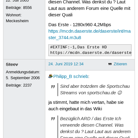
22. Juli 2005
diesen Channel. Was denkst du ? Laut
Beiträge:
8556
Laut aus anderem Forum eine Quelle mit
dieser Quali
Wohnort:
Meckesheim
Das Erste - 1280x960 4,2Mbps
https://mcdn.daserste.de/daserste/int/ma
ster_3744.m3u8
#EXTINF:-1,Das Erste HD

https://mcdn.daserste.de/daserste/i
Steev
24. Juni 2019 12:34
Zitieren
Anmeldungsdatum:
Philipp_B
schrieb
:
5. September 2006
Beiträge:
2237
Sind aber trotzdem die Sportschau
Streams von sportschau.de 😉
ja stimmt, hatte mich vertan, habe sie
auch eingebaut in das Wiki
Bezüglich ARD / das Erste Ich
verwende diesen Channel. Was
denkst du ? Laut Laut aus anderem
Forum eine Quelle mit dieser Quali