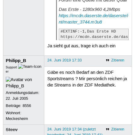
Das Erste - 1280x960 4,2Mbps
https://mcdn.daserste.de/daserste/i
nt/master_3744.m3u8
#EXTINF:-1,Das Erste HD

https://mcdn.daserste.de/daser
Ja sieht gut aus, trage ich auch ein
Philipp_B
24. Juni 2019 17:33
Zitieren
Support
er
Gäbe es noch Bedarf an den ZDF
Sportstreams ? Mir persönlich reichen ja
die Streams in der ZDF Mediathek.
Anmeldungsdatum:
22. Juli 2005
Beiträge:
8556
Wohnort:
Meckesheim
Steev
24. Juni 2019 17:34 (zuletzt
Zitieren
bearbeitet: 24. Juni 2019 17:41)