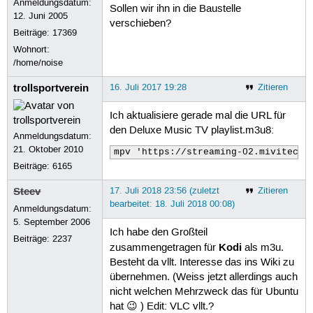
Anmeldungsdatum:
Sollen wir ihn in die Baustelle
12. Juni 2005
verschieben?
Beiträge:
17369
Wohnort:
/home/noise
trollsportverein
16. Juli 2017 19:28
Zitieren
Ich aktualisiere gerade mal die URL für
den Deluxe Music TV playlist.m3u8:
Anmeldungsdatum:
21. Oktober 2010
mpv 'https://streaming-02.mivitec.n
Beiträge:
6165
Steev
17. Juli 2018 23:56 (zuletzt
Zitieren
bearbeitet: 18. Juli 2018 00:08)
Anmeldungsdatum:
5. September 2006
Ich habe den Großteil
Beiträge:
2237
Kodi
zusammengetragen für
als m3u.
Besteht da vllt. Interesse das ins Wiki zu
übernehmen. (Weiss jetzt allerdings auch
nicht welchen Mehrzweck das für Ubuntu
hat 😉 ) Edit: VLC vllt.?