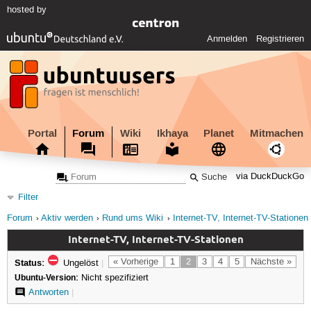
hosted by
Anmelden
Registrieren
Portal
Forum
Wiki
Ikhaya
Planet
Mitmachen
via DuckDuckGo
Filter
Forum
Aktiv werden
Rund ums Wiki
Internet-TV, Internet-TV-Stationen
Internet-TV, Internet-TV-Stationen
Status:
« Vorherige
1
2
3
4
5
Nächste »
Ungelöst
|
Ubuntu-Version:
Nicht spezifiziert
Antworten
|