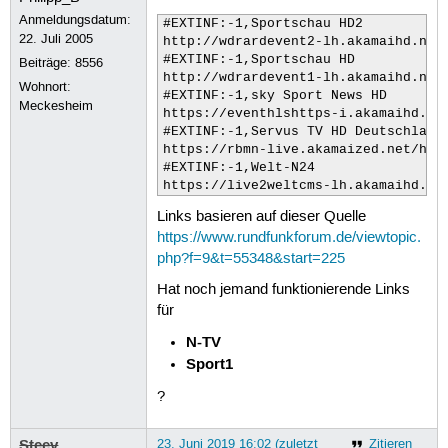
Anmeldungsdatum:
#EXTINF:-1,Sportschau HD2

22. Juli 2005
http://wdrardevent2-lh.akamaihd.net/
#EXTINF:-1,Sportschau HD

Beiträge:
8556
http://wdrardevent1-lh.akamaihd.net/
Wohnort:
#EXTINF:-1,sky Sport News HD

Meckesheim
https://eventhlshttps-i.akamaihd.net
#EXTINF:-1,Servus TV HD Deutschland

https://rbmn-live.akamaized.net/hls/
#EXTINF:-1,Welt-N24

https://live2weltcms-lh.akamaihd.ne
Links basieren auf dieser Quelle
https://www.rundfunkforum.de/viewtopic.
php?f=9&t=55348&start=225
Hat noch jemand funktionierende Links
für
N-TV
Sport1
?
Steev
23. Juni 2019 16:02 (zuletzt
Zitieren