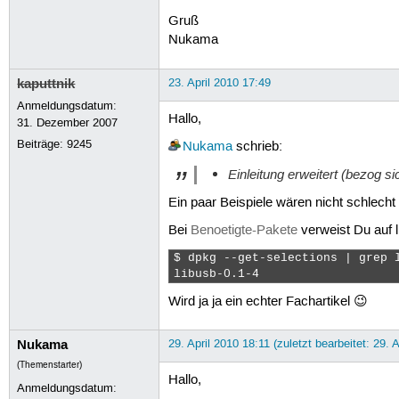
Gruß
Nukama
kaputtnik
23. April 2010 17:49
Anmeldungsdatum:
Hallo,
31. Dezember 2007
Beiträge:
9245
Nukama
schrieb:
Einleitung erweitert (bezog si
Ein paar Beispiele wären nicht schlech
Bei
Benoetigte-Pakete
verweist Du auf l
$ dpkg --get-selections | grep l
libusb-0.1-4                   
Wird ja ja ein echter Fachartikel 😉
Nukama
29. April 2010 18:11 (zuletzt bearbeitet: 29. 
(Themenstarter)
Hallo,
Anmeldungsdatum: