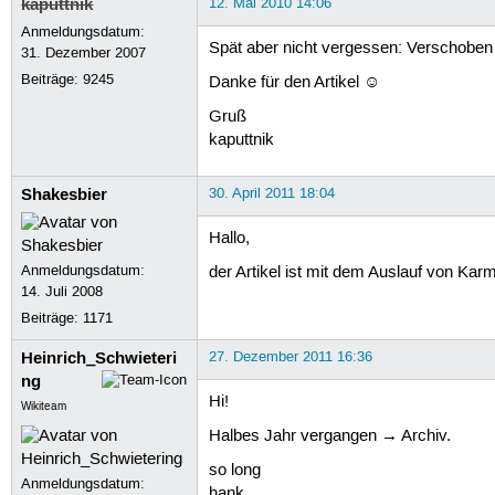
kaputtnik
12. Mai 2010 14:06
Anmeldungsdatum:
Spät aber nicht vergessen: Verschobe
31. Dezember 2007
Beiträge:
9245
Danke für den Artikel ☺
Gruß
kaputtnik
Shakesbier
30. April 2011 18:04
Hallo,
Anmeldungsdatum:
der Artikel ist mit dem Auslauf von Kar
14. Juli 2008
Beiträge:
1171
Heinrich_Schwieteri
27. Dezember 2011 16:36
ng
Hi!
Wikiteam
Halbes Jahr vergangen → Archiv.
so long
Anmeldungsdatum:
hank