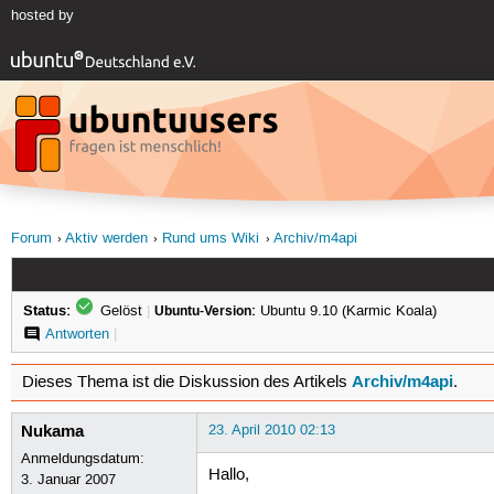
hosted by
Forum
Aktiv werden
Rund ums Wiki
Archiv/m4api
Status:
Gelöst
|
Ubuntu-Version:
Ubuntu 9.10 (Karmic Koala)
Antworten
|
Archiv/m4api
Dieses Thema ist die Diskussion des Artikels
.
Nukama
23. April 2010 02:13
Anmeldungsdatum:
Hallo,
3. Januar 2007