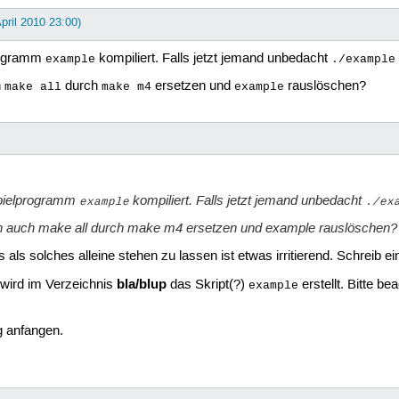
April 2010 23:00)
rogramm
kompiliert. Falls jetzt jemand unbedacht
example
./exampl
h
durch
ersetzen und
rauslöschen?
make all
make m4
example
spielprogramm
kompiliert. Falls jetzt jemand unbedacht
example
./ex
 ich auch make all durch make m4 ersetzen und example rauslöschen?
als solches alleine stehen zu lassen ist etwas irritierend. Schreib e
bla/blup
wird im Verzeichnis
das Skript(?)
erstellt. Bitte b
example
 anfangen.