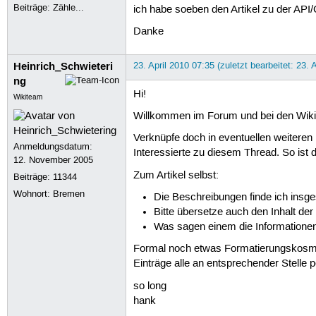
Beiträge:
Zähle...
ich habe soeben den Artikel zu der API
Danke
Heinrich_Schwieteri
23. April 2010 07:35 (zuletzt bearbeitet: 23. 
ng
Hi!
Wikiteam
Willkommen im Forum und bei den Wiki
Verknüpfe doch in eventuellen weiteren F
Anmeldungsdatum:
Interessierte zu diesem Thread. So ist d
12. November 2005
Zum Artikel selbst:
Beiträge:
11344
Wohnort: Bremen
Die Beschreibungen finde ich insge
Bitte übersetze auch den Inhalt de
Was sagen einem die Informationen,
Formal noch etwas Formatierungskosmeti
Einträge alle an entsprechender Stelle 
so long
hank