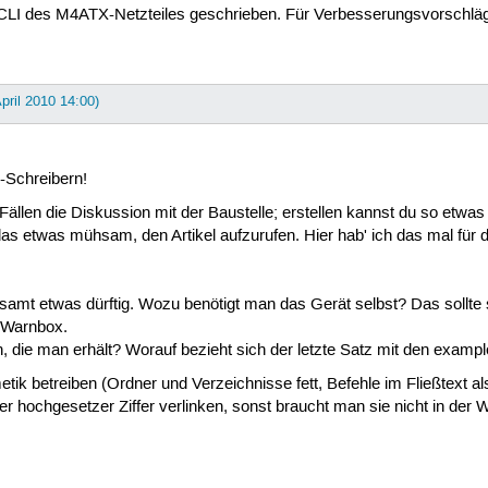
/CLI des M4ATX-Netzteiles geschrieben. Für Verbesserungsvorschläge
April 2010 14:00)
-Schreibern!
ällen die Diskussion mit der Baustelle; erstellen kannst du so etwas g
as etwas mühsam, den Artikel aufzurufen. Hier hab' ich das mal für dic
samt etwas dürftig. Wozu benötigt man das Gerät selbst? Das sollte s
r Warnbox.
 die man erhält? Worauf bezieht sich der letzte Satz mit den examp
k betreiben (Ordner und Verzeichnisse fett, Befehle im Fließtext als
per hochgesetzer Ziffer verlinken, sonst braucht man sie nicht in der