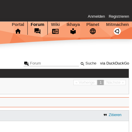
Anmelden
Registrieren
Portal
Forum
Wiki
Ikhaya
Planet
Mitmachen
via DuckDuckGo
« Vorherige
1
Nächste »
Zitieren