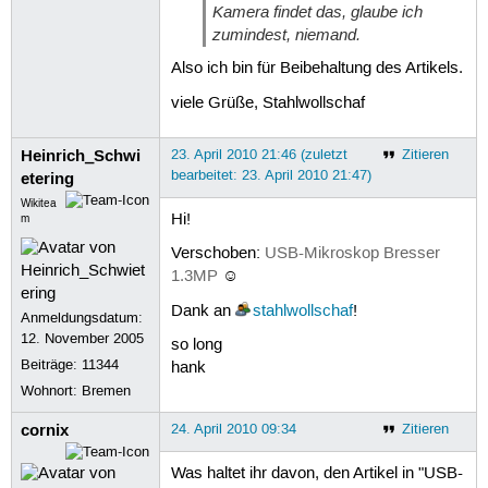
Kamera findet das, glaube ich
zumindest, niemand.
Also ich bin für Beibehaltung des Artikels.
viele Grüße, Stahlwollschaf
Heinrich_Schwi
23. April 2010 21:46 (zuletzt
Zitieren
bearbeitet: 23. April 2010 21:47)
etering
Wikitea
Hi!
m
Verschoben:
USB-Mikroskop Bresser
1.3MP
☺
Dank an
stahlwollschaf
!
Anmeldungsdatum:
12. November 2005
so long
Beiträge:
11344
hank
Wohnort: Bremen
cornix
24. April 2010 09:34
Zitieren
Was haltet ihr davon, den Artikel in "USB-