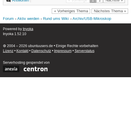
Antworten
|
« Vorherige
1
2
Nächste »
« Vorheriges Thema
Nächstes Thema »
Forum
Aktiv werden
Rund ums Wiki
Archiv/USB-Mikroskop
Powered by
Inyoka
Inyoka 1.52.10
🄯 2004 – 2026 ubuntuusers.de • Einige Rechte vorbehalten
Lizenz
•
Kontakt
•
Datenschutz
•
Impressum
•
Serverstatus
Serverhosting
gespendet von