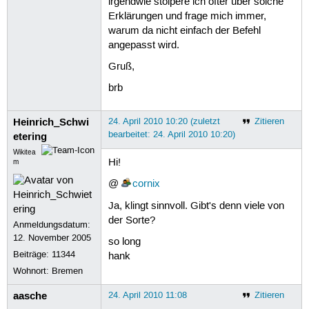
irgendwie stolpere ich öfter über solche
Erklärungen und frage mich immer,
warum da nicht einfach der Befehl
angepasst wird.
Gruß,
brb
Heinrich_Schwi
24. April 2010 10:20 (zuletzt
Zitieren
bearbeitet: 24. April 2010 10:20)
etering
Wikitea
Hi!
m
@
cornix
Ja, klingt sinnvoll. Gibt's denn viele von
der Sorte?
Anmeldungsdatum:
12. November 2005
so long
Beiträge:
11344
hank
Wohnort: Bremen
aasche
24. April 2010 11:08
Zitieren