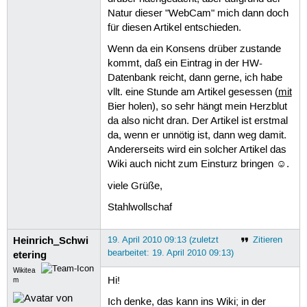
Natur dieser "WebCam" mich dann doch
für diesen Artikel entschieden.
Wenn da ein Konsens drüber zustande
kommt, daß ein Eintrag in der HW-
Datenbank reicht, dann gerne, ich habe
vllt. eine Stunde am Artikel gesessen (
mit
Bier holen), so sehr hängt mein Herzblut
da also nicht dran. Der Artikel ist erstmal
da, wenn er unnötig ist, dann weg damit.
Andererseits wird ein solcher Artikel das
Wiki auch nicht zum Einsturz bringen ☺.
viele Grüße,
Stahlwollschaf
Heinrich_Schwi
19. April 2010 09:13 (zuletzt
Zitieren
bearbeitet: 19. April 2010 09:13)
etering
Wikitea
Hi!
m
Ich denke, das kann ins Wiki; in der