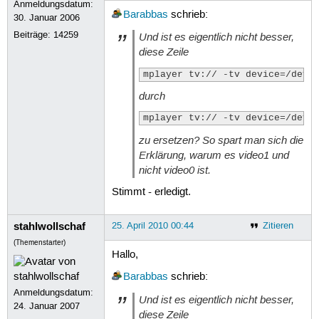
Anmeldungsdatum:
Barabbas
schrieb:
30. Januar 2006
Beiträge:
14259
Und ist es eigentlich nicht besser,
diese Zeile
mplayer tv:// -tv device=/dev/
durch
mplayer tv:// -tv device=/dev/
zu ersetzen? So spart man sich die
Erklärung, warum es video1 und
nicht video0 ist.
Stimmt - erledigt.
stahlwollschaf
25. April 2010 00:44
Zitieren
(Themenstarter)
Hallo,
Barabbas
schrieb:
Anmeldungsdatum:
Und ist es eigentlich nicht besser,
24. Januar 2007
diese Zeile