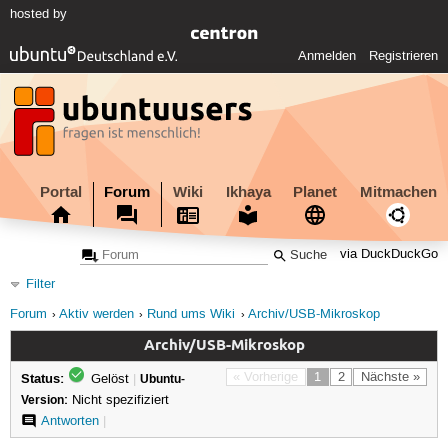
hosted by
Anmelden
Registrieren
Portal
Forum
Wiki
Ikhaya
Planet
Mitmachen
via DuckDuckGo
Filter
Forum
Aktiv werden
Rund ums Wiki
Archiv/USB-Mikroskop
Archiv/USB-Mikroskop
Status:
« Vorherige
1
2
Nächste »
Gelöst
|
Ubuntu-
Version:
Nicht spezifiziert
Antworten
|