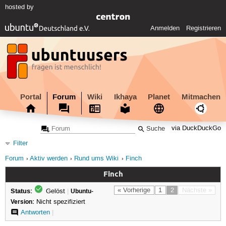
hosted by
Anmelden
Registrieren
Portal
Forum
Wiki
Ikhaya
Planet
Mitmachen
via DuckDuckGo
Filter
Forum
Aktiv werden
Rund ums Wiki
Finch
Finch
Status:
« Vorherige
1
2
Nächste »
Gelöst
|
Ubuntu-
Version:
Nicht spezifiziert
Antworten
|