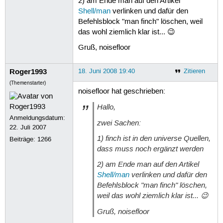
2) am Ende man auf den Artikel
Shell/man
verlinken und dafür den
Befehlsblock "man finch" löschen, weil
das wohl ziemlich klar ist... 😉
Gruß, noisefloor
Roger1993
18. Juni 2008 19:40
Zitieren
(Themenstarter)
noisefloor hat geschrieben:
Hallo,
Anmeldungsdatum:
zwei Sachen:
22. Juli 2007
1) finch ist in den universe Quellen,
Beiträge:
1266
dass muss noch ergänzt werden
2) am Ende man auf den Artikel
Shell/man
verlinken und dafür den
Befehlsblock "man finch" löschen,
weil das wohl ziemlich klar ist... 😉
Gruß, noisefloor