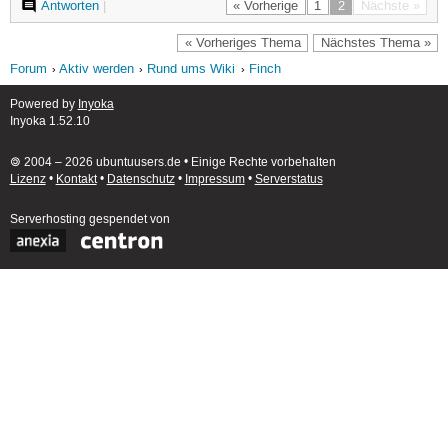
Antworten
|
« Vorherige
1
2
Nächste »
« Vorheriges Thema
Nächstes Thema »
Forum
Aktiv werden
Rund ums Wiki
Finch
Powered by
Inyoka
Inyoka 1.52.10
🄯 2004 – 2026 ubuntuusers.de • Einige Rechte vorbehalten
Lizenz
•
Kontakt
•
Datenschutz
•
Impressum
•
Serverstatus
Serverhosting
gespendet von