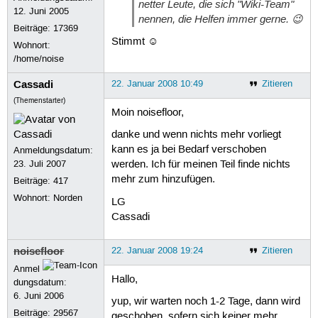
netter Leute, die sich "Wiki-Team"
12. Juni 2005
nennen, die Helfen immer gerne. 😉
Beiträge:
17369
Stimmt ☺
Wohnort:
/home/noise
Cassadi
22. Januar 2008 10:49
Zitieren
(Themenstarter)
Moin noisefloor,
danke und wenn nichts mehr vorliegt
kann es ja bei Bedarf verschoben
Anmeldungsdatum:
23. Juli 2007
werden. Ich für meinen Teil finde nichts
mehr zum hinzufügen.
Beiträge:
417
Wohnort: Norden
LG
Cassadi
noisefloor
22. Januar 2008 19:24
Zitieren
Anmel
Hallo,
dungsdatum:
6. Juni 2006
yup, wir warten noch 1-2 Tage, dann wird
Beiträge:
29567
geschoben, sofern sich keiner mehr