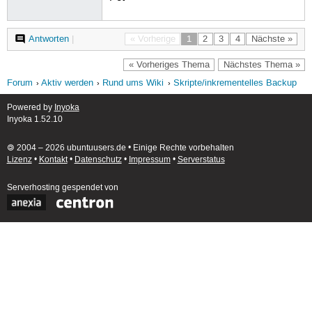
Antworten
|
« Vorherige
1
2
3
4
Nächste »
« Vorheriges Thema
Nächstes Thema »
Forum
Aktiv werden
Rund ums Wiki
Skripte/inkrementelles Backup
Powered by
Inyoka
Inyoka 1.52.10
🄯 2004 – 2026 ubuntuusers.de • Einige Rechte vorbehalten
Lizenz
•
Kontakt
•
Datenschutz
•
Impressum
•
Serverstatus
Serverhosting
gespendet von