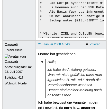
#    Das Script synchronisiert mit "
#    Es koennen auch per SSH Daten v
#    Als Basis fuer das inkrementell
#    Um bei Abbruechen unnötige Dopp
#    Backup unter $ZIEL/JJMMTT loesc
# Wichtig: ZIEL und QUELLEN jeweils 
ZIEL="/media/backup/Tag/"           
QUELLEN="/root/ /etc/ /home/ /boot/"
Cassadi
21. Januar 2008 16:40
Zitieren
RSYNC="--delete"                    
(Themenstarter)
#SSHUSER="user"                     
uname hat geschrieben:
#SSHHOST="rechner"                  
Hallo,
### hier keine Aenderungen mehr vorn
Anmeldungsdatum:
ich habe die Anleitung gelesen.
23. Juli 2007
LASTBACKUP=`/bin/ls -d $ZIEL* | /usr
Was mir nicht gefällt ist, dass man
Beiträge:
417
DATUM=`/bin/date +%y%m%d`

irgendwie z.B. mit "cd /" durch die
Wohnort: Norden
Verzeichnisbäume wechselt.
for QUELLE in `/bin/echo $QUELLEN`

Besser sind meiner Meinung nach
do

absolute Pfade.
if [ "$LASTBACKUP" ]; then

Ich habe bewusst die Variante mit dem
INC="--link-dest=$LASTBACKUP$QUELLE"
corn
anacron
cd / gewählt, da
bzw.
fi
