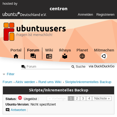
hosted by
Anmelden
Registrieren
Portal
Forum
Wiki
Ikhaya
Planet
Mitmachen
via DuckDuckGo
Filter
Forum
Aktiv werden
Rund ums Wiki
Skripte/inkrementelles Backup
Skripte/inkrementelles Backup
Status:
« Vorherige
1
2
3
4
Nächste »
Ungelöst
|
Ubuntu-Version:
Nicht spezifiziert
Antworten
|