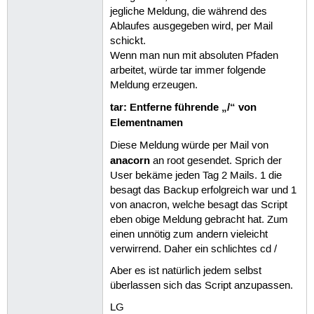
jegliche Meldung, die während des
if [ "$SSHUSER" ] && [ "$SSHHOST" ];
Ablaufes ausgegeben wird, per Mail
REMOTEQUELLE="$SSHUSER@$SSHHOST:$QUE
schickt.
else

Wenn man nun mit absoluten Pfaden
REMOTEQUELLE=$QUELLE

arbeitet, würde tar immer folgende
fi

Meldung erzeugen.
`/bin/mkdir -p $ZIEL$DATUM$QUELLE`  
tar: Entferne führende „/“ von
Elementnamen
BEFEHL="/usr/bin/rsync -auv $RSYNC $
/bin/echo $BEFEHL

Diese Meldung würde per Mail von
$BEFEHL

anacorn
an root gesendet. Sprich der
User bekäme jeden Tag 2 Mails. 1 die
done

besagt das Backup erfolgreich war und 1
von anacron, welche besagt das Script
eben obige Meldung gebracht hat. Zum
einen unnötig zum andern vieleicht
verwirrend. Daher ein schlichtes cd /
Aber es ist natürlich jedem selbst
überlassen sich das Script anzupassen.
LG