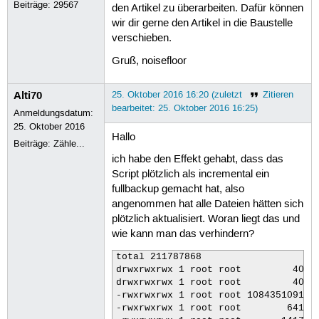
 81
Beiträge:
29567
den Artikel zu überarbeiten. Dafür können
 82
backupnr
=
000
${
backupnr
}
wir dir gerne den Artikel in die Baustelle
 83
backupnr
=
${
backupnr
: -3
}
verschieben.
 84
filename
=
backup-
${
backupnr
}
.
 85
Gruß, noisefloor
 86
### Nun wird das eigentliche
 87
tar
-cpzf
"
${
BACKUPDIR
}
"
/
${
f
 88
Alti70
25. Oktober 2016 16:20 (zuletzt
Zitieren
 89
### Abfragen ob das Backup e
bearbeitet: 25. Oktober 2016 16:25)
 90
if
[
$?
-ne
0
]
;
then
Anmeldungsdatum:
 91
25. Oktober 2016
 92
mail
-s
"Backup ("
${
SOURCE
}
"
Hallo
Beiträge:
Zähle...
 93
Hallo Admin,
ich habe den Effekt gehabt, dass das
 94
das Backup ${filename} am ${
 95
Mit freundlichem Gruss Backu
Script plötzlich als incremental ein
 96
EOM
fullbackup gemacht hat, also
 97
angenommen hat alle Dateien hätten sich
 98
else
plötzlich aktualisiert. Woran liegt das und
 99
100
mail
-s
"Backup ("
${
SOURCE
}
"
wie kann man das verhindern?
101
Hallo Admin,
102
das Backup ${filename} am ${
total 211787868

103
Mit freundlichem Gruss Backu
drwxrwxrwx 1 root root         4096 
104
EOM
drwxrwxrwx 1 root root         4096 
105
-rwxrwxrwx 1 root root 108435109139 
106
fi
-rwxrwxrwx 1 root root        64183 