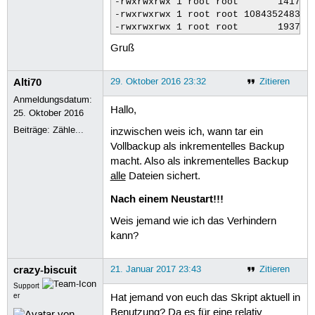
-rwxrwxrwx 1 root root       141752 
-rwxrwxrwx 1 root root 108435248382 
Gruß
Alti70
29. Oktober 2016 23:32
Zitieren
Anmeldungsdatum:
Hallo,
25. Oktober 2016
Beiträge:
Zähle...
inzwischen weis ich, wann tar ein
Vollbackup als inkrementelles Backup
macht. Also als inkrementelles Backup
alle
Dateien sichert.
Nach einem Neustart!!!
Weis jemand wie ich das Verhindern
kann?
crazy-biscuit
21. Januar 2017 23:43
Zitieren
Support
er
Hat jemand von euch das Skript aktuell in
Benutzung? Da es für eine relativ