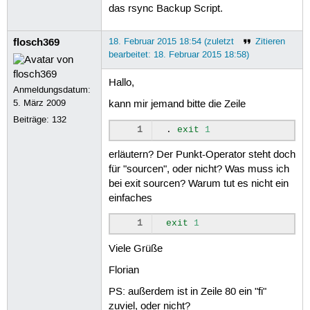
das rsync Backup Script.
 29
 30
.
exit
1
 31
fi
flosch369
18. Februar 2015 18:54 (zuletzt
Zitieren
 32
bearbeitet: 18. Februar 2015 18:58)
 33
### Alle Variablen einlesen 
 34
set
--
"
${
BACKUPDIR
}
"
 35
lastname
=
${
!#
}
Hallo,
Anmeldungsdatum:
 36
backupnr
=
${
lastname
##*backup
5. März 2009
kann mir jemand bitte die Zeile
 37
backupnr
=
${
backupnr
%%.*
}
 38
backupnr
=
${
backupnr
//
\?
/0
}
Beiträge:
132
 39
backupnr
=
$
[
10
#${backupnr}]
1
.
exit
1
 40
 41
### Backupdateinummer automa
erläutern? Der Punkt-Operator steht doch
 42
if
[
"
$
[backupnr++]"
-ge
30
für "sourcen", oder nicht? Was muss ich
 43
mkdir
-p
"
${
ROTATEDIR
}
"
/
${
DA
bei exit sourcen? Warum tut es nicht ein
 44
einfaches
 45
### Test ob Rotateverzeichni
 46
if
[
!
-d
"
${
ROTATEDIR
}
/
${
DA
 47
1
exit
1
 48
mail
-s
"Rotateverzeichnis n
 49
Hallo Admin,
Viele Grüße
 50
die alten Backups konnten am
 51
Mit freundlichem Gruss Backu
Florian
 52
EOM
PS: außerdem ist in Zeile 80 ein "fi"
 53
 54
.
exit
1
zuviel, oder nicht?