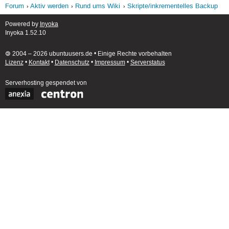
Forum
Aktiv werden
Rund ums Wiki
Skripte/inkrementelles Backup
Powered by
Inyoka
Inyoka 1.52.10
🄯 2004 – 2026 ubuntuusers.de • Einige Rechte vorbehalten
Lizenz
•
Kontakt
•
Datenschutz
•
Impressum
•
Serverstatus
Serverhosting
gespendet von