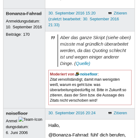
 55
else
 56
mv
"
${
BACKUPDIR
}
"
/*
"
${
ROTAT
Bonanza-Fahrad
30. September 2016 15:20
Zitieren
 57
fi
 58
(zuletzt bearbeitet: 30. September 2016
Anmeldungsdatum:
 59
### Abfragen ob das Backupve
21:33)
10. September 2016
 60
if
[
$?
-ne
0
]
;
then
 61
Beiträge:
170
Aber das ganze Skript (siehe oben)
 62
mail
-s
"Backupverschieben f
müsste mal gründlich überarbeitet
 63
Hallo Admin,
werden, da das Quoting schlecht
 64
die alten Backups konnte am 
 65
Mit freundlichem Gruss Backu
ist und wegen einiger anderer
 66
EOM
Dinge. (
Quelle)
 67
 68
exit
1
Moderiert von
noisefloor
:
 69
else
Zitat vervollständigt, damit man wenigsten
 70
weiß, warum es geht bzw. was
 71
mail
-s
"Backupverschieben e
überarbeitungsbedürftig ist. Bitte in Zukunft so
 72
Hallo Admin,
zitieren, dass der Sinn bzw. die Aussage des
 73
die alten Backups wurde am $
Zitats nicht verschoben wird!
 74
Mit freundlichem Gruss Backu
 75
EOM
noisefloor
 76
30. September 2016 20:24
Zitieren
 77
### die Backupnummer wieder 
Anmel
 78
backupnr
=
1
Hallo,
dungsdatum:
 79
fi
6. Juni 2006
 80
fi
@Bonanza-Fahrrad: fühl' dich berufen,