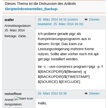
Dieses Thema ist die Diskussion des Artikels
Skripte/inkrementelles_Backup
.
wafer
25. März 2014 16:31 (zuletzt
Zitieren
bearbeitet: 25. März 2014 16:32)
Anmeldungsdatum:
25. März 2014
Ich probiere gerade pigz als
Beiträge:
Zähle...
Komprimierungsprogramm aus in
diesem Script. Das kann zur
Leistungssteigerung mehrere Kerne
nutzen. Sollte aber vorher noch mit apt-
get pigz installiert werden.
tar -c --use-compress-program=pigz -p -f
${BACKUPDIR}/${filename} -g
${BACKUPDIR}/${TIMESTAMP}
${SOURCE} ${EXCLUDE}
noisefloor
25. März 2014 19:39
Zitieren
Anmel
Hallo,
dungsdatum: