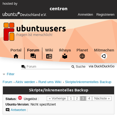
hosted by
Anmelden
Registrieren
Portal
Forum
Wiki
Ikhaya
Planet
Mitmachen
via DuckDuckGo
Filter
Forum
Aktiv werden
Rund ums Wiki
Skripte/inkrementelles Backup
Skripte/inkrementelles Backup
Status:
« Vorherige
1
2
3
4
Nächste »
Ungelöst
|
Ubuntu-Version:
Nicht spezifiziert
Antworten
|