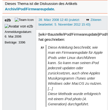
Dieses Thema ist die Diskussion des Artikels
Archiv/iPod/Firmwareupdate
.
e2b
28. März 2008 12:40 (zuletzt
Zitieren
bearbeitet: 5. November 2012 15:43)
Anmeldungsdatum:
[wiki=Baustelle/iPod/Firmwareupdate]iPod/F
6. Mai 2006
hat geschrieben:
Beiträge:
3396
Diese Anleitung beschreibt, wie
man ein Firmwareupdate für Apple
iPods unter Linux durchführen
kann. So kann man seinen iPod
jederzeit updaten oder
zurücksetzen, auch ohne Apples
Musikprogramm iTunes unter
Windows oder MacOS zu nutzen.
[...]
Diese Methode wurde erfolgreich
mit einem iPod photo (4.
Generation) durchgeführt.