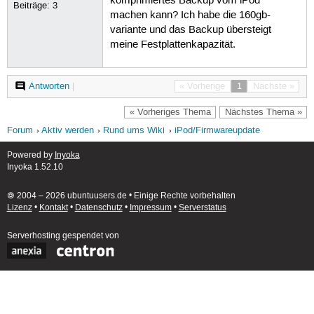
komprimiertes Backup vom iPod
Beiträge:
3
machen kann? Ich habe die 160gb-
variante und das Backup übersteigt
meine Festplattenkapazität.
Antworten
|
« Vorherige
1
Nächste »
« Vorheriges Thema
Nächstes Thema »
Forum
Aktiv werden
Rund ums Wiki
iPod/Firmwareupdate
Powered by
Inyoka
Inyoka 1.52.10
🄯 2004 – 2026 ubuntuusers.de • Einige Rechte vorbehalten
Lizenz
•
Kontakt
•
Datenschutz
•
Impressum
•
Serverstatus
Serverhosting
gespendet von