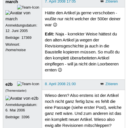
march
7. April 2008 17:05
Zitieren
Hätte den Artikel ja gerne verschoben -
wußte nur nicht welcher der 500er deiner
war 😉
Anmeldungsdatum:
12. Juni 2005
Edit:
Naja - korrekter Weise hättest du
Beiträge:
17369
den alten Artikel ja wegen der
Wohnort:
Revisionsgeschichte ja auch in die
/home/noise
Baustelle kopieren müssen. So mußt du
den komplett überarbeiteten Artikel
einpflegen - will ja nicht dein Loorbeeren
ernten 😉
e2b
8. April 2008 21:00
Zitieren
(Themenstarter)
Wieso denn? Also erstens ist der Artikel
noch nicht ganz fertig bzw. es fehlt die
Anmeldungsdatum:
eine Passage (siehe erster Post), welche
6. Mai 2006
ganz nett wäre. Und zum anderen ist das
Beiträge:
3396
ein komplett neuer Artikel. Wieso also
ewig alte Revisionen mitschleppen?