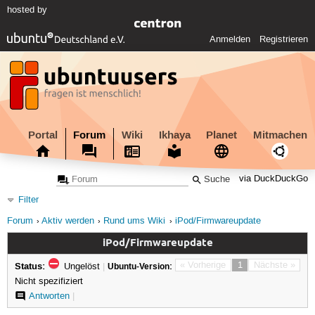
hosted by
Anmelden
Registrieren
Portal
Forum
Wiki
Ikhaya
Planet
Mitmachen
via DuckDuckGo
Filter
Forum
Aktiv werden
Rund ums Wiki
iPod/Firmwareupdate
iPod/Firmwareupdate
Status:
« Vorherige
1
Nächste »
Ungelöst
|
Ubuntu-Version:
Nicht spezifiziert
Antworten
|