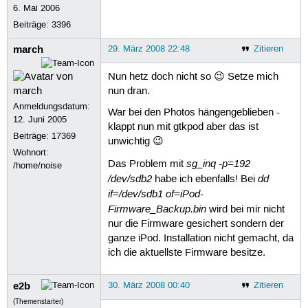
6. Mai 2006
Beiträge:
3396
march
29. März 2008 22:48
Zitieren
Nun hetz doch nicht so 😉 Setze mich
nun dran.
Anmeldungsdatum:
War bei den Photos hängengeblieben -
12. Juni 2005
klappt nun mit gtkpod aber das ist
Beiträge:
17369
unwichtig 😉
Wohnort:
sg_inq -p=192
Das Problem mit
/home/noise
/dev/sdb2
dd
habe ich ebenfalls! Bei
if=/dev/sdb1 of=iPod-
Firmware_Backup.bin
wird bei mir nicht
nur die Firmware gesichert sondern der
ganze iPod. Installation nicht gemacht, da
ich die aktuellste Firmware besitze.
e2b
30. März 2008 00:40
Zitieren
(Themenstarter)