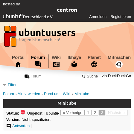
hosted by
Anmelden
Registrieren
Portal
Forum
Wiki
Ikhaya
Planet
Mitmachen
via DuckDuckGo
Filter
Forum
Aktiv werden
Rund ums Wiki
Minitube
Minitube
Status:
« Vorherige
1
2
3
Nächste »
Ungelöst
|
Ubuntu-
Version:
Nicht spezifiziert
Antworten
|