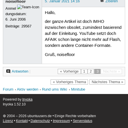
noisefloor
5. Januar 2021 14:16
Zitieren
Anmel
Hallo,
dungsdatum:
6. Juni 2006
der ganze Artikel ist doch IMHO
Beiträge:
29567
inzwischen obsolet, zumindest basierend
auf der Einleitung. YouTube setzt doch
AFAIK schon lange nicht mehr auf Flash,
sondern andere Container-Formate.
Gruß, noisefloor
Antworten
|
« Vorherige
1
2
3
Nächste »
« Vorheriges Thema
Nächstes Thema »
Forum
Aktiv werden
Rund ums Wiki
Minitube
Powered by
Inyoka
Inyoka 1.52.10
🄯 2004 – 2026 ubuntuusers.de • Einige Rechte vorbehalten
Lizenz
•
Kontakt
•
Datenschutz
•
Impressum
•
Serverstatus