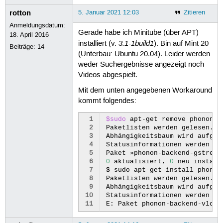
rotton
5. Januar 2021 12:03
Zitieren
Anmeldungsdatum:
Gerade habe ich Minitube (über APT)
18. April 2016
3.1-1build1
installiert (v.
). Bin auf Mint 20
Beiträge:
14
(Unterbau: Ubuntu 20.04). Leider werden
weder Suchergebnisse angezeigt noch
Videos abgespielt.
Mit dem unten angegebenen Workaround
kommt folgendes:
 1
$sudo
apt-get
remove
phonon-b
 2
Paketlisten
werden
gelesen...
 3
Abhängigkeitsbaum
wird
aufgeb
 4
Statusinformationen
werden
ei
 5
Paket
»phonon-backend-gstream
 6
0
aktualisiert,
0
neu
install
 7
$
sudo
apt-get
install
phonon
 8
Paketlisten
werden
gelesen...
 9
Abhängigkeitsbaum
wird
aufgeb
10
Statusinformationen
werden
ei
11
E:
Paket
phonon-backend-vlc
k