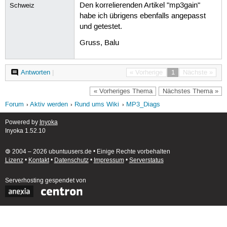
Den korrelierenden Artikel "mp3gain"
Schweiz
habe ich übrigens ebenfalls angepasst
und getestet.
Gruss, Balu
Antworten
|
« Vorherige
1
Nächste »
« Vorheriges Thema
Nächstes Thema »
Forum
Aktiv werden
Rund ums Wiki
MP3_Diags
Powered by
Inyoka
Inyoka 1.52.10
🄯 2004 – 2026 ubuntuusers.de • Einige Rechte vorbehalten
Lizenz
•
Kontakt
•
Datenschutz
•
Impressum
•
Serverstatus
Serverhosting
gespendet von