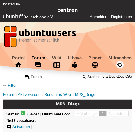
hosted by
Anmelden
Registrieren
Portal
Forum
Wiki
Ikhaya
Planet
Mitmachen
via DuckDuckGo
Filter
Forum
Aktiv werden
Rund ums Wiki
MP3_Diags
MP3_Diags
Status:
« Vorherige
1
Nächste »
Gelöst
|
Ubuntu-Version:
Nicht spezifiziert
Antworten
|