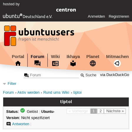
hosted by
Anmelden
Registrieren
Portal
Forum
Wiki
Ikhaya
Planet
Mitmachen
via DuckDuckGo
Filter
Forum
Aktiv werden
Rund ums Wiki
tiptoi
tiptoi
Status:
« Vorherige
1
2
Nächste »
Gelöst
|
Ubuntu-
Version:
Nicht spezifiziert
Antworten
|