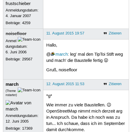
Anmeldungsdatum:
4. Januar 2007
Beiträge:
4259
noisefloor
11. August 2015 19:57
Zitieren
Anmel
Hallo,
dungsdatum:
6. Juni 2006
@
march
: leg' mal den TipToi Stift weg
Beiträge:
29567
und mach' die Baustelle fertig 😛
Gruß, noisefloor
march
12. August 2015 11:53
Zitieren
(Theme
nstarter)
*g*
Wie immer zu viele Baustellen. 😉
OpenStreetMap nimmt mich derzeit arg
Anmeldungsdatum:
in Anspruch. Da habe ich noch was zu
12. Juni 2005
tun... Ich schaue, dass ich im September
Beiträge:
17369
damit durchkomme.