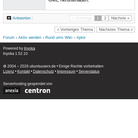
GME herunterladen.
Antworten
|
« Vorherige
1
2
Nächste »
« Vorheriges Thema
Nächstes Thema »
Forum
Aktiv werden
Rund ums Wiki
tiptoi
Powered by
Inyoka
Inyoka 1.52.10
🄯 2004 – 2026 ubuntuusers.de • Einige Rechte vorbehalten
Lizenz
•
Kontakt
•
Datenschutz
•
Impressum
•
Serverstatus
Serverhosting
gespendet von