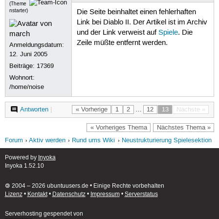
(Theme
nstarter)
Die Seite beinhaltet einen fehlerhaften
Link bei Diablo II. Der Artikel ist im Archiv
und der Link verweist auf
Spiele
. Die
Zeile müßte entfernt werden.
Anmeldungsdatum:
12. Juni 2005
Beiträge:
17369
Wohnort:
/home/noise
Antworten
|
« Vorherige
1
2
…
12
13
Nächste »
« Vorheriges Thema
Nächstes Thema »
Forum
Aktiv werden
Rund ums Wiki
Neustrukturierung Spielesektion
Powered by
Inyoka
Inyoka 1.52.10
🄯 2004 – 2026 ubuntuusers.de • Einige Rechte vorbehalten
Lizenz
•
Kontakt
•
Datenschutz
•
Impressum
•
Serverstatus
Serverhosting
gespendet von