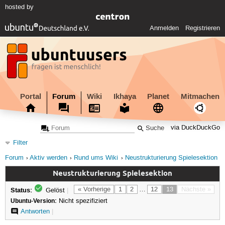
hosted by
Anmelden
Registrieren
Portal
Forum
Wiki
Ikhaya
Planet
Mitmachen
via DuckDuckGo
Filter
Forum
Aktiv werden
Rund ums Wiki
Neustrukturierung Spielesektion
Neustrukturierung Spielesektion
Status:
« Vorherige
1
2
…
12
13
Nächste »
Gelöst
|
Ubuntu-Version:
Nicht spezifiziert
Antworten
|