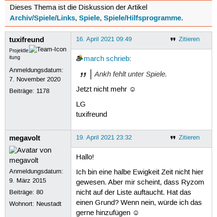
Dieses Thema ist die Diskussion der Artikel
Archiv/Spiele/Links
Spiele
Spiele/Hilfsprogramme
,
,
.
tuxifreund
16. April 2021 09:49
Zitieren
Projektle
itung
march
schrieb
:
Anmeldungsdatum:
Ankh fehlt unter Spiele.
7. November 2020
Jetzt nicht mehr ☺
Beiträge:
1178
LG
tuxifreund
megavolt
19. April 2021 23:32
Zitieren
Hallo!
Anmeldungsdatum:
Ich bin eine halbe Ewigkeit Zeit nicht hier
9. März 2015
gewesen. Aber mir scheint, dass Ryzom
Beiträge:
80
nicht auf der Liste auftaucht. Hat das
einen Grund? Wenn nein, würde ich das
Wohnort: Neustadt
gerne hinzufügen ☺