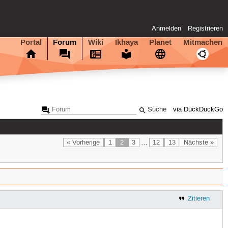
Anmelden
Registrieren
Portal
Forum
Wiki
Ikhaya
Planet
Mitmachen
via DuckDuckGo
« Vorherige
1
2
3
…
12
13
Nächste »
Zitieren