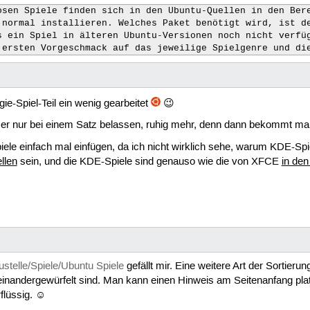
osen Spiele finden sich in den Ubuntu-Quellen in den Bere
 normal installieren. Welches Paket benötigt wird, ist de
 ein Spiel in älteren Ubuntu-Versionen noch nicht verfüg
 ersten Vorgeschmack auf das jeweilige Spielgenre und di
ie-Spiel-Teil ein wenig gearbeitet
😉
mer nur bei einem Satz belassen, ruhig mehr, denn dann bekommt ma
iele einfach mal einfügen, da ich nicht wirklich sehe, warum KDE-Spi
llen
sein, und die KDE-Spiele sind genauso wie die von XFCE
in den
stelle/Spiele/Ubuntu Spiele
gefällt mir. Eine weitere Art der Sortier
andergewürfelt sind. Man kann einen Hinweis am Seitenanfang platz
flüssig. ☺