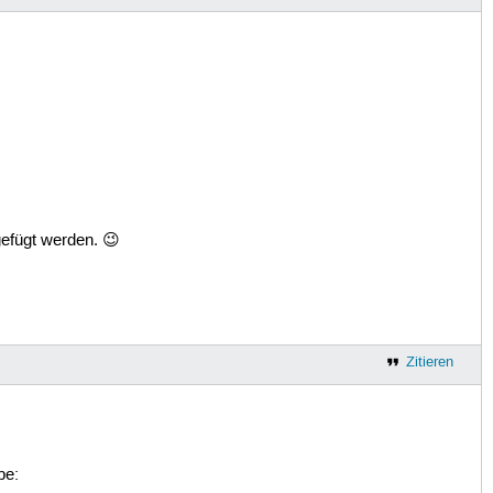
ugefügt werden. 😉
Zitieren
be: