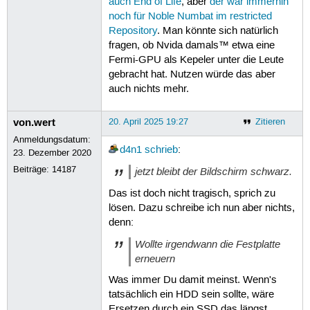
auch End of Life
, aber
der war immerhin
noch für Noble Numbat im restricted
Repository
. Man könnte sich natürlich
fragen, ob Nvida damals™ etwa eine
Fermi-GPU als Kepeler unter die Leute
gebracht hat. Nutzen würde das aber
auch nichts mehr.
von.wert
20. April 2025 19:27
Zitieren
Anmeldungsdatum:
d4n1
schrieb
:
23. Dezember 2020
Beiträge:
14187
jetzt bleibt der Bildschirm schwarz.
Das ist doch nicht tragisch, sprich zu
lösen. Dazu schreibe ich nun aber nichts,
denn:
Wollte irgendwann die Festplatte
erneuern
Was immer Du damit meinst. Wenn's
tatsächlich ein HDD sein sollte, wäre
Ersetzen durch ein SSD das längst