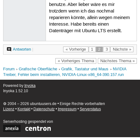
benutze. Aber lieber wäre es mir
trotzdem wenn ich das nochmal
reparieren könnte, allein wegen meinem
Interesse. Habe bereits einen
Datenträger mit Ubuntu LTS erstellt.
Antworten
|
« Vorherige
1
2
3
Nächste »
« Vorheriges Thema
Nächstes Thema »
Forum
Grafische Oberfläche
Grafik, Tastatur und Maus
NVIDIA
Treiber, Fehler beim installieren, NVIDIA-Linux-x86_64-390.157.run
Powered by
Inyoka
Inyoka 1.52.10
🄯 2004 – 2026 ubuntuusers.de • Einige Rechte vorbehalten
Lizenz
•
Kontakt
•
Datenschutz
•
Impressum
•
Serverstatus
Serverhosting
gespendet von