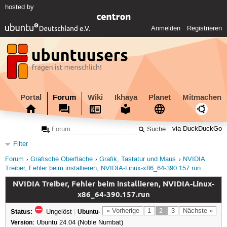
hosted by
Anmelden
Registrieren
Portal
Forum
Wiki
Ikhaya
Planet
Mitmachen
via DuckDuckGo
Filter
Forum
Grafische Oberfläche
Grafik, Tastatur und Maus
NVIDIA
Treiber, Fehler beim installieren, NVIDIA-Linux-x86_64-390.157.run
NVIDIA Treiber, Fehler beim installieren, NVIDIA-Linux-
x86_64-390.157.run
Status:
« Vorherige
1
2
3
Nächste »
Ungelöst
|
Ubuntu-
Version:
Ubuntu 24.04 (Noble Numbat)