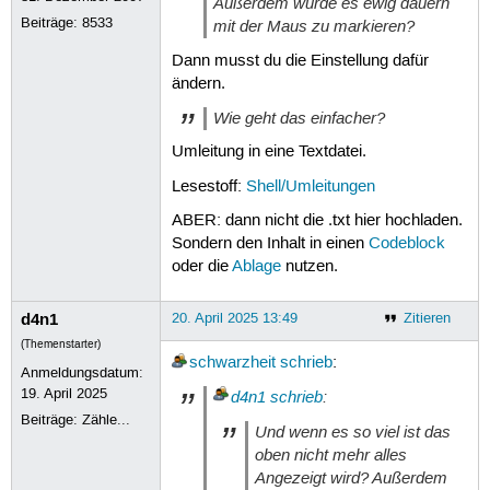
Außerdem würde es ewig dauern
Beiträge:
8533
mit der Maus zu markieren?
Dann musst du die Einstellung dafür
ändern.
Wie geht das einfacher?
Umleitung in eine Textdatei.
Lesestoff:
Shell/Umleitungen
ABER: dann nicht die .txt hier hochladen.
Sondern den Inhalt in einen
Codeblock
oder die
Ablage
nutzen.
d4n1
20. April 2025 13:49
Zitieren
(Themenstarter)
schwarzheit
schrieb
:
Anmeldungsdatum:
19. April 2025
d4n1
schrieb
:
Beiträge:
Zähle...
Und wenn es so viel ist das
oben nicht mehr alles
Angezeigt wird? Außerdem