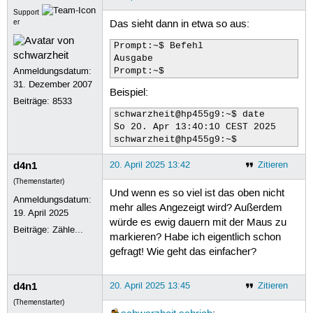
Support
er
Das sieht dann in etwa so aus:
Prompt:~$ Befehl

Ausgabe

Anmeldungsdatum:
Prompt:~$
31. Dezember 2007
Beispiel:
Beiträge:
8533
schwarzheit@hp455g9:~$ date

So 20. Apr 13:40:10 CEST 2025

schwarzheit@hp455g9:~$ 
d4n1
20. April 2025 13:42
Zitieren
(Themenstarter)
Und wenn es so viel ist das oben nicht
Anmeldungsdatum:
mehr alles Angezeigt wird? Außerdem
19. April 2025
würde es ewig dauern mit der Maus zu
Beiträge:
Zähle...
markieren? Habe ich eigentlich schon
gefragt! Wie geht das einfacher?
d4n1
20. April 2025 13:45
Zitieren
(Themenstarter)