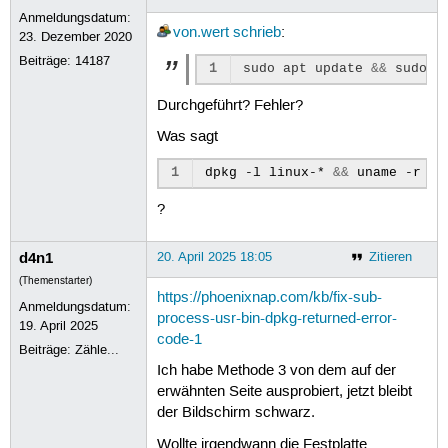
Anmeldungsdatum:
von.wert
schrieb
:
23. Dezember 2020
Beiträge:
14187
1
sudo
apt
update
&&
sudo
a
Durchgeführt? Fehler?
Was sagt
1
dpkg
-l
linux-*
&&
uname
?
d4n1
20. April 2025 18:05
Zitieren
(Themenstarter)
https://phoenixnap.com/kb/fix-sub-
Anmeldungsdatum:
process-usr-bin-dpkg-returned-error-
19. April 2025
code-1
Beiträge:
Zähle...
Ich habe Methode 3 von dem auf der
erwähnten Seite ausprobiert, jetzt bleibt
der Bildschirm schwarz.
Wollte irgendwann die Festplatte