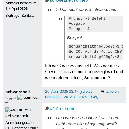
schwarzheit
schrieb
:
Anmeldungsdatum:
19. April 2025
> Das sieht dann in etwa so aus:
Beiträge:
Zähle...
Prompt:~$ Befehl

Ausgabe

Prompt:~$
Beispiel:
schwarzheit@hp455g9:~$ date
So 20. Apr 13:40:10 CEST 2
schwarzheit@hp455g9:~$ 
Ich weiß wie es aussieht! Was wenn es
so viel ist das es nicht angezeigt wird und
wie markiere ich es, Schlaumeier?
schwarzheit
20. April 2025 13:47 (zuletzt
Zitieren
bearbeitet: 20. April 2025 13:49)
Support
er
d4n1
schrieb
:
Und wenn es so viel ist das oben
Anmeldungsdatum:
nicht mehr alles Angezeigt wird?
31. Dezember 2007