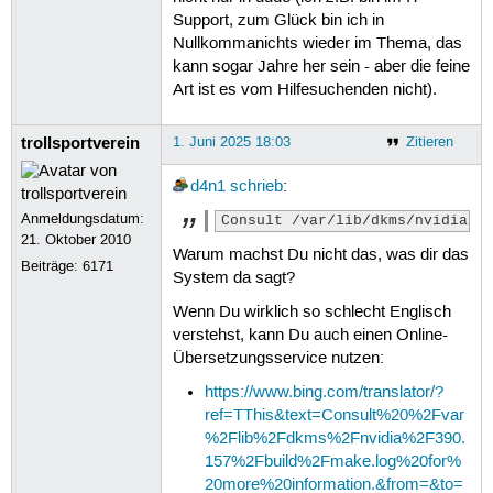
Entfernen von libxcb-xfixes0:i386 (1
Support, zum Glück bin ich in
Entfernen von libedit2:i386 (3.1-202
Entfernen von libdrm-amdgpu1:i386 (2
Nullkommanichts wieder im Thema, das
Entfernen von libdrm-intel1:i386 (2.
kann sogar Jahre her sein - aber die feine
Entfernen von libdrm-radeon1:i386 (2
Art ist es vom Hilfesuchenden nicht).
Entfernen von libdrm2:i386 (2.4.122-
Entfernen von libelf1t64:i386 (0.190
trollsportverein
Entfernen von libexpat1:i386 (2.6.1-
1. Juni 2025 18:03
Zitieren
Entfernen von libffi8:i386 (3.4.6-1b
Entfernen von libglapi-mesa:i386 (24
d4n1
schrieb
:
Entfernen von libxml2:i386 (2.9.14+d
Anmeldungsdatum:
Entfernen von libicu74:i386 (74.2-1u
Consult /var/lib/dkms/nvidia/3
21. Oktober 2010
Entfernen von libpciaccess0:i386 (0.
Warum machst Du nicht das, was dir das
Entfernen von libsensors5:i386 (1:3.
Beiträge:
6171
System da sagt?
Entfernen von libstdc++6:i386 (14.2.
Entfernen von libx11-xcb1:i386 (2:1.
Wenn Du wirklich so schlecht Englisch
Entfernen von libxcb-dri2-0:i386 (1.
verstehst, kann Du auch einen Online-
Entfernen von libxcb-dri3-0:i386 (1.
Übersetzungsservice nutzen:
Entfernen von libxcb-present0:i386 (
Entfernen von libxcb-sync1:i386 (1.1
https://www.bing.com/translator/?
Entfernen von libxshmfence1:i386 (1.
ref=TThis&text=Consult%20%2Fvar
Entfernen von libx11-6:i386 (2:1.8.7
%2Flib%2Fdkms%2Fnvidia%2F390.
Entfernen von libxcb1:i386 (1.15-1ub
Entfernen von libxdmcp6:i386 (1:1.1.
157%2Fbuild%2Fmake.log%20for%
Entfernen von libbsd0:i386 (0.12.1-1
20more%20information.&from=&to=