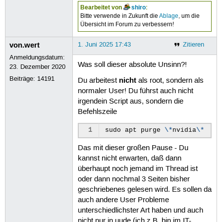
Bearbeitet von
shiro
:
Entfernen von libnvidia-fbc1-390:amd
Bitte verwende in Zukunft die
Ablage
, um die
Entfernen von nvidia-settings (510.4
Übersicht im Forum zu verbessern!
Entfernen von libxnvctrl0:amd64 (510
Entfernen von nvidia-compute-utils-3
von.wert
1. Juni 2025 17:43
Zitieren
Entfernen von nvidia-prime (0.8.17.2
Entfernen von nvidia-utils-390 (390.
Anmeldungsdatum:
Entfernen von screen-resolution-extr
Was soll dieser absolute Unsinn?!
23. Dezember 2020
Entfernen von libgl1:i386 (1.7.0-1bu
Beiträge:
14191
nicht
Du arbeitest
Entfernen von libglx0:i386 (1.7.0-1b
als root, sondern als
Entfernen von libglx-mesa0:i386 (24.
normaler User! Du führst auch nicht
Entfernen von libgl1-mesa-dri:i386 (
irgendein Script aus, sondern die
Entfernen von libgbm1:i386 (24.2.8-1
Befehlszeile
Entfernen von libwayland-server0:i38
Entfernen von libglvnd0:i386 (1.7.0-
1
sudo
apt
purge
\*
nvidia
\*
Entfernen von libvulkan1:i386 (1.3.2
Entfernen von libxxf86vm1:i386 (1:1.
Das mit dieser großen Pause - Du
Entfernen von libxfixes3:i386 (1:6.0
kannst nicht erwarten, daß dann
Entfernen von libxcb-glx0:i386 (1.15
überhaupt noch jemand im Thread ist
Entfernen von libxcb-randr0:i386 (1.
Entfernen von libxcb-shm0:i386 (1.15
oder dann nochmal 3 Seiten bisher
Entfernen von libxext6:i386 (2:1.3.4
geschriebenes gelesen wird. Es sollen da
Entfernen von mesa-libgallium:i386 (
auch andere User Probleme
Entfernen von libllvm19:i386 (1:19.1
unterschiedlichster Art haben und auch
Entfernen von libatomic1:i386 (14.2.
nicht nur in uude (ich z.B. bin im IT-