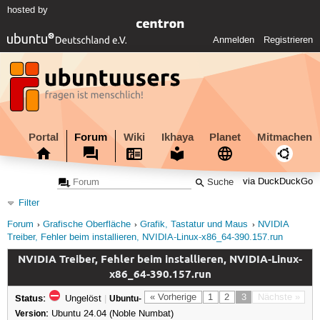
hosted by
Anmelden
Registrieren
Portal
Forum
Wiki
Ikhaya
Planet
Mitmachen
via DuckDuckGo
Filter
Forum
Grafische Oberfläche
Grafik, Tastatur und Maus
NVIDIA
Treiber, Fehler beim installieren, NVIDIA-Linux-x86_64-390.157.run
NVIDIA Treiber, Fehler beim installieren, NVIDIA-Linux-
x86_64-390.157.run
Status:
« Vorherige
1
2
3
Nächste »
Ungelöst
|
Ubuntu-
Version:
Ubuntu 24.04 (Noble Numbat)