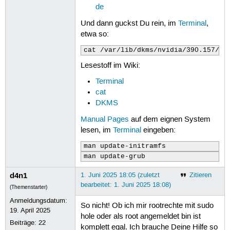
Entfernen von libxau6:i386 (1:1.0.9-
de
nvidia-dkms-390 (390.157-0ubuntu7) w
update-initramfs: deferring update (
Und dann guckst Du rein, im
Terminal
,
INFO:Enable nvidia

etwa so:
DEBUG:Parsing /usr/share/ubuntu-driv
DEBUG:Parsing /usr/share/ubuntu-driv
cat /var/lib/dkms/nvidia/390.157/bu
DEBUG:Parsing /usr/share/ubuntu-driv
Lesestoff im Wiki:
Removing old nvidia-390.157 DKMS fil
Deleting module nvidia-390.157 compl
Terminal
Loading new nvidia-390.157 DKMS file
cat
Building for 6.11.0-26-generic

DKMS
Building for architecture x86_64

Building initial module for 6.11.0-2
Manual Pages
auf dem eignen System
ERROR: Cannot create report: [Errno 
lesen, im
Terminal
eingeben:
.0.crash'

Error! Bad return status for module 
man update-initramfs
Consult /var/lib/dkms/nvidia/390.157
man update-grub
dpkg: Fehler beim Bearbeiten des Pak
 »installiertes post-installation-Sk
d4n1
1. Juni 2025 18:05 (zuletzt
Zitieren
ss gab den Fehlerwert 10 zurück

bearbeitet: 1. Juni 2025 18:08)
Trigger für gnome-menus (3.36.0-1.1u
(Themenstarter)
Trigger für libc-bin (2.39-0ubuntu8.
Anmeldungsdatum:
So nicht! Ob ich mir rootrechte mit sudo
Trigger für man-db (2.12.0-4build2) 
19. April 2025
Trigger für desktop-file-utils (0.27
hole oder als root angemeldet bin ist
Beiträge:
22
Trigger für initramfs-tools (0.142ub
komplett egal. Ich brauche Deine Hilfe so