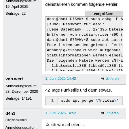
Anmeldungsdatum:
deinstallieren kommen folgende Fehler
19. April 2025
vergrößern
Beiträge:
22
dani@dani-G75VW:~$ sudo dpkg -P $(dp
[sudo] Passwort für dani: 

(Lese Datenbank ... 224395 Dateien u
Entfernen von nvidia-driver-390 (390
dani@dani-G75VW:~$ sudo apt autoremo
Paketlisten werden gelesen… Fertig

Abhängigkeitsbaum wird aufgebaut… Fe
Statusinformationen werden eingelese
Die folgenden Pakete werden ENTFERNT
  libatomic1:i386 libbsd0:i386 libdr
  libdrm-radeon1:i386 libdrm2:i386 l
  libexpat1:i386 libffi8:i386 libgbm
von.wert
1. Juni 2025 14:42
Zitieren
  libglapi-mesa:i386 libglvnd0:i386 
Anmeldungsdatum:
  libicu74:i386 libllvm19:i386 libnv
42 Tage Funkstille und dann sowas.
23. Dezember 2020
  libnvidia-compute-390:i386 libnvid
  libnvidia-encode-390 libnvidia-enc
Beiträge:
14191
1
sudo
apt
purge
\*
nvidia
\*
  libnvidia-fbc1-390:i386 libnvidia-
  libnvidia-ifr1-390 libnvidia-ifr1-
d4n1
  libsensors5:i386 libstdc++6:i386 l
1. Juni 2025 14:52
Zitieren
  libwayland-server0:i386 libx11-6:i
(Themenstarter)
  libxcb-dri2-0:i386 libxcb-dri3-0:i
☺ ich war arbeiten...
Anmeldungsdatum:
  libxcb-randr0:i386 libxcb-shm0:i38