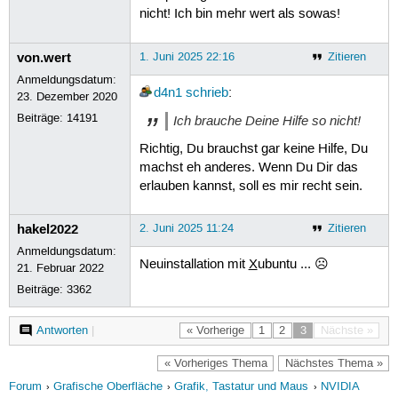
update-initramfs: Generating /boot/i
nicht! Ich bin mehr wert als sowas!
Fehler traten auf beim Bearbeiten vo
 nvidia-dkms-390

E: Sub-process /usr/bin/dpkg returne
von.wert
1. Juni 2025 22:16
Zitieren
dani@dani-G75VW:~$ sudo apt autoremo
Anmeldungsdatum:
Paketlisten werden gelesen… Fertig

d4n1
schrieb
:
23. Dezember 2020
Abhängigkeitsbaum wird aufgebaut… Fe
Statusinformationen werden eingelese
Beiträge:
14191
Ich brauche Deine Hilfe so nicht!
0 aktualisiert, 0 neu installiert, 0
Richtig, Du brauchst gar keine Hilfe, Du
1 nicht vollständig installiert oder
Nach dieser Operation werden 0 B Pla
machst eh anderes. Wenn Du Dir das
nvidia-dkms-390 (390.157-0ubuntu7) w
erlauben kannst, soll es mir recht sein.
update-initramfs: deferring update (
INFO:Enable nvidia

hakel2022
2. Juni 2025 11:24
Zitieren
DEBUG:Parsing /usr/share/ubuntu-driv
DEBUG:Parsing /usr/share/ubuntu-driv
Anmeldungsdatum:
DEBUG:Parsing /usr/share/ubuntu-driv
Neuinstallation mit
X
ubuntu ... ☹
21. Februar 2022
Removing old nvidia-390.157 DKMS fil
Beiträge:
3362
Deleting module nvidia-390.157 compl
Loading new nvidia-390.157 DKMS file
Building for 6.11.0-26-generic

Antworten
|
« Vorherige
1
2
3
Nächste »
Building for architecture x86_64

Building initial module for 6.11.0-2
« Vorheriges Thema
Nächstes Thema »
ERROR: Cannot create report: [Errno 
Forum
Grafische Oberfläche
Grafik, Tastatur und Maus
NVIDIA
.0.crash'
