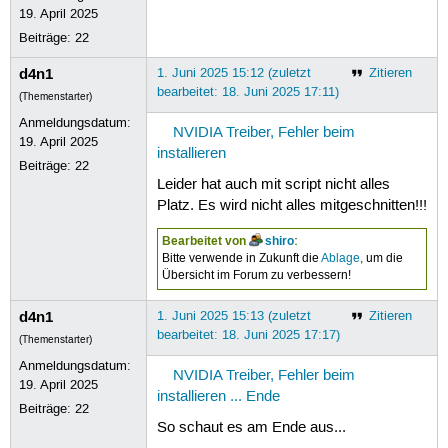
19. April 2025
  libxcb1:i386 libxdmcp6:i386 libxex
  libxnvctrl0 libxshmfence1:i386 lib
Beiträge:
22
  mesa-vulkan-drivers:i386 nvidia-co
  nvidia-settings nvidia-utils-390 s
d4n1
1. Juni 2025 15:12 (zuletzt
Zitieren
  xserver-xorg-video-nvidia-390

bearbeitet: 18. Juni 2025 17:11)
(Themenstarter)
0 aktualisiert, 0 neu installiert, 6
Anmeldungsdatum:
1 nicht vollständig installiert oder
NVIDIA Treiber, Fehler beim
19. April 2025
Nach dieser Operation werden 551 MB 
installieren
Möchten Sie fortfahren? [J/n] j

Beiträge:
22
(Lese Datenbank ... 224337 Dateien u
Leider hat auch mit script nicht alles
Entfernen von mesa-vulkan-drivers:i3
Platz. Es wird nicht alles mitgeschnitten!!!
Entfernen von libnvidia-fbc1-390:i38
Entfernen von libwayland-client0:i38
Bearbeitet von
shiro
:
Entfernen von xserver-xorg-video-nvi
Bitte verwende in Zukunft die
Ablage
, um die
Entfernen von libnvidia-cfg1-390 (39
Übersicht im Forum zu verbessern!
Entfernen von libnvidia-ifr1-390:amd
Entfernen von libnvidia-gl-390:amd64
d4n1
1. Juni 2025 15:13 (zuletzt
Zitieren
Entfernen von libnvidia-ifr1-390:i38
bearbeitet: 18. Juni 2025 17:17)
Entfernen von libnvidia-gl-390:i386 
(Themenstarter)
Entfernen von libnvidia-common-390 (
Anmeldungsdatum:
NVIDIA Treiber, Fehler beim
Entfernen von libnvidia-encode-390:i
19. April 2025
Entfernen von libnvidia-decode-390:i
installieren ... Ende
Beiträge:
22
Entfernen von libnvidia-compute-390:
So schaut es am Ende aus...
Entfernen von libnvidia-encode-390:a
Entfernen von libnvidia-decode-390:a