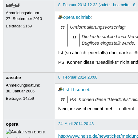
Lsf_Lf
8. Februar 2014 12:32 (zuletzt bearbeitet: 8.
Anmeldungsdatum:
opera
schrieb
:
27. September 2010
Beiträge:
2159
Umformulierungsvorschlag:
Die letzte stabile Linux Ver
Bugfixes eingestellt wurde.
Ist (so ähnlich jedenfalls) drin, danke. 
PS: Können diese "Deadlinks" nicht ent
aasche
8. Februar 2014 20:08
Anmeldungsdatum:
Lsf Lf
schrieb
:
30. Januar 2006
Beiträge:
14259
PS: Können diese "Deadlinks" nic
Nein, inzwischen nicht mehr - entfernt.
opera
24. April 2014 20:48
http://www.heise.de/newsticker/meldu