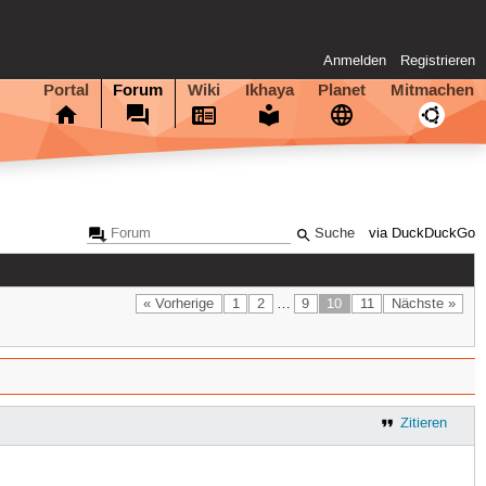
Anmelden
Registrieren
Portal
Forum
Wiki
Ikhaya
Planet
Mitmachen
via DuckDuckGo
« Vorherige
1
2
…
9
10
11
Nächste »
Zitieren