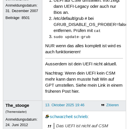
UEFI auf CSM umstellen. Inxi zeigt
Anmeldungsdatum:
dann UEFI-Legacy oder auch nur
31. Dezember 2007
Bios an.
Beiträge:
8501
/etc/default/grub # bei
GRUB_DISABLE_OS_PROBER=false
entfernen. Prüfen mit
cat
sudo update-grub
NUR wenn das alles komplett ist wird es
auch funktionieren!
Ausserdem ist dein UEFI nicht aktuell.
Nachtrag: Wenn dein UEFI kein CSM
mehr kann dann musste halt Win auf
GPT umstellen. Siehe mein Link in einem
früheren Post hier.
The_stooge
13. Oktober 2025 19:46
Zitieren
(Themenstarter)
schwarzheit
schrieb
:
Anmeldungsdatum:
24. Juni 2012
Das UEFI ist nicht auf CSM