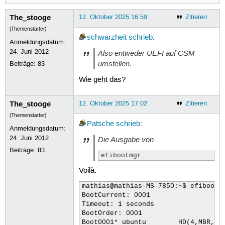
The_stooge
12. Oktober 2025 16:59
Zitieren
(Themenstarter)
schwarzheit
schrieb
:
Anmeldungsdatum:
24. Juni 2012
Also entweder UEFI auf CSM
umstellen.
Beiträge:
83
Wie geht das?
The_stooge
12. Oktober 2025 17:02
Zitieren
(Themenstarter)
Patsche
schrieb
:
Anmeldungsdatum:
24. Juni 2012
Die Ausgabe von
Beiträge:
83
efibootmgr
Voilà:
mathias@mathias-MS-7850:~$ efibootmg
BootCurrent: 0001

Timeout: 1 seconds

BootOrder: 0001

Boot0001* ubun