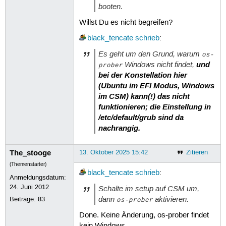
booten.
# Uncomment if you don't want GRUB t
#GRUB_DISABLE_LINUX_UUID=true

Willst Du es nicht begreifen?
# Uncomment to disable generation of
black_tencate
schrieb
:
#GRUB_DISABLE_RECOVERY="true"

Es geht um den Grund, warum
os-
Windows nicht findet,
und
# Uncomment to get a beep at grub st
prober
#GRUB_INIT_TUNE="480 440 1"
bei der Konstellation hier
(Ubuntu im EFI Modus, Windows
im CSM) kann(!) das nicht
funktionieren; die Einstellung in
/etc/default/grub sind da
nachrangig.
The_stooge
13. Oktober 2025 15:42
Zitieren
(Themenstarter)
black_tencate
schrieb
:
Anmeldungsdatum:
24. Juni 2012
Schalte im setup auf CSM um,
dann
aktivieren.
Beiträge:
83
os-prober
Done. Keine Änderung, os-prober findet
kein Windows.