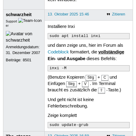
schwarzheit
13. Oktober 2025 15:46
Zitieren
Support
er
Installiere Inxi
sudo apt install inxi
und dann zeige uns, hier im Forum als
Anmeldungsdatum:
vollständige
Codeblock
formatiert, die
31. Dezember 2007
Ein- und Ausgabe
dieses Befehls:
Beiträge:
8501
inxi -M
(Benutze Kopieren
+
und
Strg
C
Einfügen
+
. Im Terminal
Strg
V
braucht es zusätzlich die
-Taste.)
⇧
Und geht nicht ist keine
Fehlerbeschreibung.
Zeige komplett
sudo update-grub
13. Oktober 2025 16:59
Zitieren