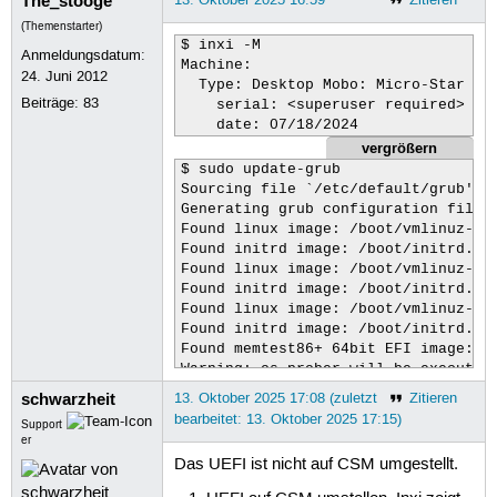
The_stooge
(Themenstarter)
$ inxi -M

Anmeldungsdatum:
Machine:

24. Juni 2012
  Type: Desktop Mobo: Micro-Star mod
Beiträge:
83
    serial: <superuser required> UEF
    date: 07/18/2024
vergrößern
$ sudo update-grub

Sourcing file `/etc/default/grub'

Generating grub configuration file .
Found linux image: /boot/vmlinuz-6.8
Found initrd image: /boot/initrd.img
Found linux image: /boot/vmlinuz-6.8
Found initrd image: /boot/initrd.img
Found linux image: /boot/vmlinuz-6.8
Found initrd image: /boot/initrd.img
Found memtest86+ 64bit EFI image: /b
Warning: os-prober will be executed 
Its output will be used to detect bo
schwarzheit
13. Oktober 2025 17:08 (zuletzt
Zitieren
Adding boot menu entry for UEFI Firm
bearbeitet: 13. Oktober 2025 17:15)
Support
done
er
Das UEFI ist nicht auf CSM umgestellt.