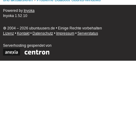
und aktualisieren
Probleme Dualboot Ubuntu-Windows
Powered by
Inyoka
Inyoka 1.52.10
🄯 2004 – 2026 ubuntuusers.de • Einige Rechte vorbehalten
Lizenz
•
Kontakt
•
Datenschutz
•
Impressum
•
Serverstatus
Serverhosting
gespendet von