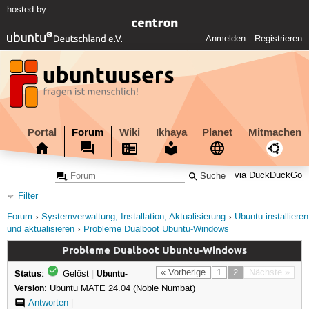
hosted by
Anmelden
Registrieren
Portal
Forum
Wiki
Ikhaya
Planet
Mitmachen
via DuckDuckGo
Filter
Forum
Systemverwaltung, Installation, Aktualisierung
Ubuntu installieren
und aktualisieren
Probleme Dualboot Ubuntu-Windows
Probleme Dualboot Ubuntu-Windows
Status:
« Vorherige
1
2
Nächste »
Gelöst
|
Ubuntu-
Version:
Ubuntu MATE 24.04 (Noble Numbat)
Antworten
|