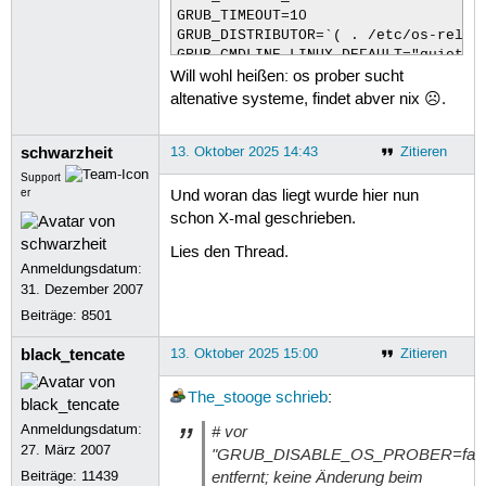
GRUB_TIMEOUT=10

GRUB_DISTRIBUTOR=`( . /etc/os-releas
GRUB_CMDLINE_LINUX_DEFAULT="quiet sp
Will wohl heißen: os prober sucht
GRUB_CMDLINE_LINUX=""

altenative systeme, findet abver nix ☹.
# If your computer has multiple oper
# probably want to run os-prober. Ho
schwarzheit
13. Oktober 2025 14:43
Zitieren
# for guest OSes installed via LVM o
# os-prober can cause damage to thos
Support
# filesystems to look for things.

er
Und woran das liegt wurde hier nun
GRUB_DISABLE_OS_PROBER=false

schon X-mal geschrieben.
# Uncomment to enable BadRAM filteri
Lies den Thread.
Anmeldungsdatum:
# This works with Linux (no patch re
31. Dezember 2007
# the memory map information from GR
#GRUB_BADRAM="0x01234567,0xfefefefe,
Beiträge:
8501
# Uncomment to disable graphical ter
black_tencate
13. Oktober 2025 15:00
Zitieren
#GRUB_TERMINAL=console

The_stooge
schrieb
:
# The resolution used on graphical t
# note that you can use only modes w
Anmeldungsdatum:
# vor
# you can see them in real GRUB with
27. März 2007
"GRUB_DISABLE_OS_PROBER=fals
#GRUB_GFXMODE=640x480

entfernt; keine Änderung beim
Beiträge:
11439