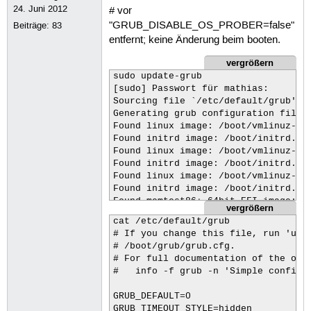
24. Juni 2012
# vor
"GRUB_DISABLE_OS_PROBER=false"
Beiträge:
83
entfernt; keine Änderung beim booten.
vergrößern
sudo update-grub

[sudo] Passwort für mathias: 

Sourcing file `/etc/default/grub'

Generating grub configuration file .
Found linux image: /boot/vmlinuz-6.8
Found initrd image: /boot/initrd.img
Found linux image: /boot/vmlinuz-6.8
Found initrd image: /boot/initrd.img
Found linux image: /boot/vmlinuz-6.8
Found initrd image: /boot/initrd.img
Found memtest86+ 64bit EFI image: /b
vergrößern
Warning: os-prober will be executed 
cat /etc/default/grub

Its output will be used to detect bo
# If you change this file, run 'upda
Adding boot menu entry for UEFI Firm
# /boot/grub/grub.cfg.

done
# For full documentation of the opti
#   info -f grub -n 'Simple configur
GRUB_DEFAULT=0

GRUB_TIMEOUT_STYLE=hidden
