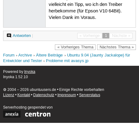
vielleicht ein Tipp, wo ich den Treiber
herbekomme (für Epson V10 64Bit).
Vielen Dank im Voraus.
Antworten
|
« Vorherige
1
Nächste »
« Vorheriges Thema
Nächstes Thema »
Forum
Archive
Ältere Beiträge
Ubuntu 9.04 (Jaunty Jackalope) für
Entwickler und Tester
Probleme mit avasys.jp
Powered by
Inyoka
Inyoka 1.52.10
🄯 2004 – 2026 ubuntuusers.de • Einige Rechte vorbehalten
Lizenz
•
Kontakt
•
Datenschutz
•
Impressum
•
Serverstatus
Serverhosting
gespendet von