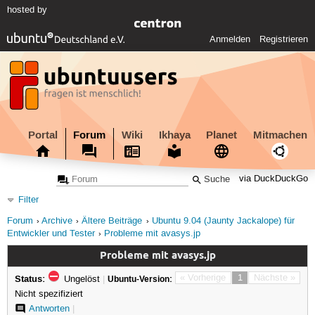
hosted by
Anmelden
Registrieren
Portal
Forum
Wiki
Ikhaya
Planet
Mitmachen
via DuckDuckGo
Filter
Forum
Archive
Ältere Beiträge
Ubuntu 9.04 (Jaunty Jackalope) für
Entwickler und Tester
Probleme mit avasys.jp
Probleme mit avasys.jp
Status:
« Vorherige
1
Nächste »
Ungelöst
|
Ubuntu-Version:
Nicht spezifiziert
Antworten
|