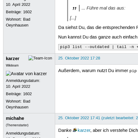
importlib-metadata 4.9.0   5.0.0
39
Package:
pycodestyle

10. April 2022
40
Package:
pycryptodomex

jaraco.text        3.9.1   3.10.
... Führe mal das aus:
Beiträge:
1602
41
Package:
Pygments

more-itertools     8.13.0  9.0.0
[...]
42
Package:
PyICU

python-steamgriddb 1.0.4   1.0.5
Wohnort: Bad
43
Package:
pyperclip

wxPython           4.1.1   4.2.
Oeynhausen
Da siehst Du, das die entsprechenden Pa
44
Package:
PySide6

45
Package:
PySide6-Addons
Nun kannst Du das ganze auch einfach 
46
Package:
PySide6-Essent
47
Package:
PySimpleGUI

pip3 list --outdated | tail -n 
48
Package:
python-mpv

49
Package:
pytz

karzer
25. Oktober 2022 17:28
50
Package:
shiboken6

51
Package:
stack-data

Wikiteam
52
Package:
tenacity

Außerdem, warum nutzt Du immer
pip
53
Package:
traitlets

54
Package:
trove-classifi
Anmeldungsdatum:
55
Package:
typing_extensi
10. April 2022
56
Package:
wcwidth

Beiträge:
1602
57
Package:
zipp

58
Wohnort: Bad
Oeynhausen
michahe
25. Oktober 2022 17:41 (zuletzt bearbeitet: 
(Themenstarter)
Danke
karzer
, aber ich verstehe Dich
Anmeldungsdatum: