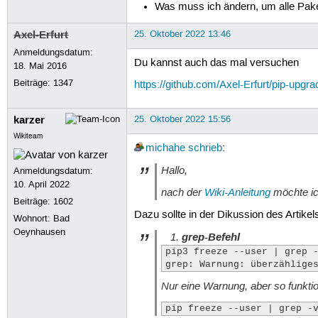
Was muss ich ändern, um alle Paket
Axel-Erfurt
25. Oktober 2022 13:46
Anmeldungsdatum:
Du kannst auch das mal versuchen
18. Mai 2016
Beiträge:
1347
https://github.com/Axel-Erfurt/pip-upg
karzer
25. Oktober 2022 15:56
Wikiteam
michahe
schrieb
:
Hallo,
Anmeldungsdatum:
10. April 2022
nach der
Wiki-Anleitung
möchte ich
Beiträge:
1602
Dazu sollte in der Dikussion des Artike
Wohnort: Bad
Oeynhausen
grep-Befehl
pip3 freeze --user | grep 
grep: Warnung: überzählige
Nur eine Warnung, aber so funktio
pip freeze --user | grep -