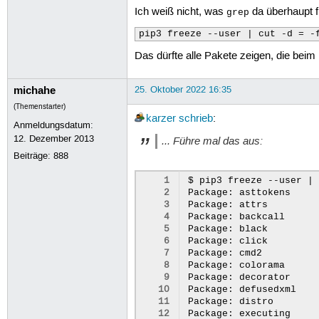
Ich weiß nicht, was
da überhaupt f
grep
pip3 freeze --user | cut -d = -
Das dürfte alle Pakete zeigen, die beim
michahe
25. Oktober 2022 16:35
(Themenstarter)
karzer
schrieb
:
Anmeldungsdatum:
12. Dezember 2013
... Führe mal das aus:
Beiträge:
888
 1
$
pip3
freeze
--user
|
 2
Package:
asttokens

 3
Package:
attrs

 4
Package:
backcall

 5
Package:
black

 6
Package:
click

 7
Package:
cmd2

 8
Package:
colorama

 9
Package:
decorator

10
Package:
defusedxml

11
Package:
distro

12
Package:
executing
