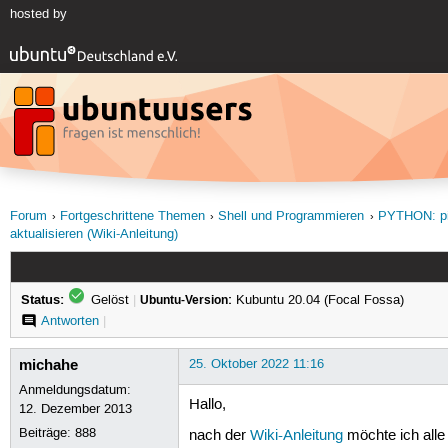
hosted by
Forum
Fortgeschrittene Themen
Shell und Programmieren
PYTHON: pip
aktualisieren (Wiki-Anleitung)
Status:
Gelöst
|
Ubuntu-Version:
Kubuntu 20.04 (Focal Fossa)
Antworten
|
michahe
25. Oktober 2022 11:16
Anmeldungsdatum:
Hallo,
12. Dezember 2013
Beiträge:
888
nach der
Wiki-Anleitung
möchte ich alle