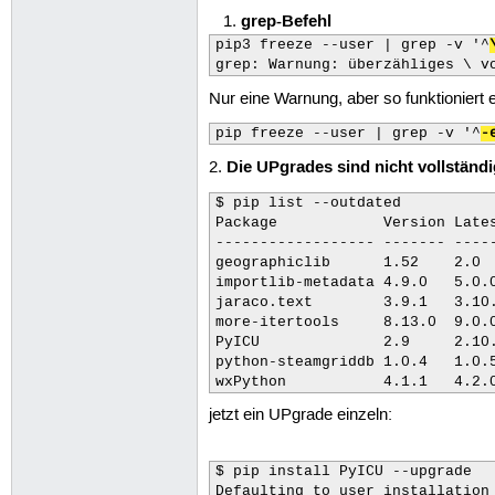
grep-Befehl
pip3 freeze --user | grep -v '^
grep: Warnung: überzähliges \ v
Nur eine Warnung, aber so funktioniert 
pip freeze --user | grep -v '^
-
Die UPgrades sind nicht vollständi
2.
$ pip list --outdated

Package            Version Lates
------------------ ------- -----
geographiclib      1.52    2.0  
importlib-metadata 4.9.0   5.0.0
jaraco.text        3.9.1   3.10.
more-itertools     8.13.0  9.0.0
PyICU              2.9     2.10.
python-steamgriddb 1.0.4   1.0.5
wxPython           4.1.1   4.2.
jetzt ein UPgrade einzeln:
$ pip install PyICU --upgrade

Defaulting to user installation 