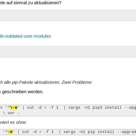
e auf einmal zu aktualisieren?
rade-outdated-user-modules
 alle pip-Pakete aktualisieren. Zwei Probleme:
ls geschrieben werden.
-v '^
\-e
' | cut -d = -f 1  | xargs -n1 pip3 install --upg
s \ vor -
niert es ohne:
v '^
-e
' | cut -d = -f 1  | xargs -n1 pip install --upgra