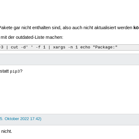
  wheel

0 wheel

  wheel

  sdist

0  sdist
kö
kete gar nicht enthalten sind, also auch nicht aktualisiert werden


mit der outdated-Liste machen:
ials

+3 | cut -d' ' -f 1 | xargs -n 1 echo "Package:"
statt
?
pip3
ers

ons

25. Oktober 2022 17:42)
 nicht.