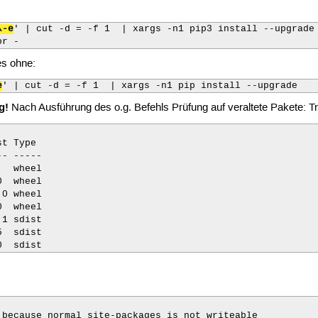
\-e
' | cut -d = -f 1  | xargs -n1 pip3 install --upgrade

or -
es ohne:
e
' | cut -d = -f 1  | xargs -n1 pip install --upgrade
g!
Nach Ausführung des o.g. Befehls Prüfung auf veraltete Pakete: T
t Type

- -----

  wheel

  wheel

0 wheel

  wheel

1 sdist

  sdist

0  sdist
because normal site-packages is not writeable
