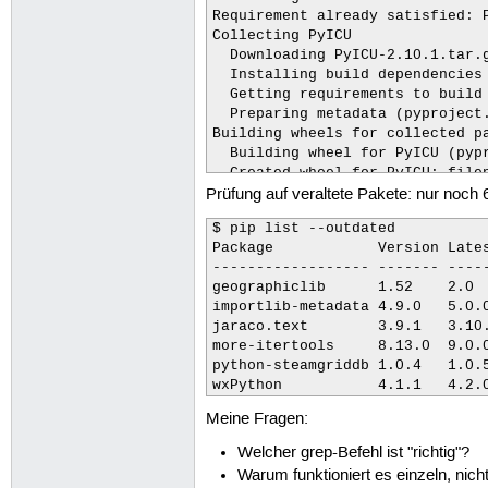
Requirement already satisfied: P
Collecting PyICU

  Downloading PyICU-2.10.1.tar.g
  Installing build dependencies 
  Getting requirements to build 
  Preparing metadata (pyproject.
Building wheels for collected pa
  Building wheel for PyICU (pypr
  Created wheel for PyICU: file
Prüfung auf veraltete Pakete: nur noch 
  Stored in directory: /home/he
Successfully built PyICU

$ pip list --outdated

Installing collected packages: P
Package            Version Lates
Successfully installed PyICU-2.
------------------ ------- -----
geographiclib      1.52    2.0  
importlib-metadata 4.9.0   5.0.0
jaraco.text        3.9.1   3.10.
more-itertools     8.13.0  9.0.0
python-steamgriddb 1.0.4   1.0.5
wxPython           4.1.1   4.2.
Meine Fragen:
Welcher grep-Befehl ist "richtig"?
Warum funktioniert es einzeln, nich