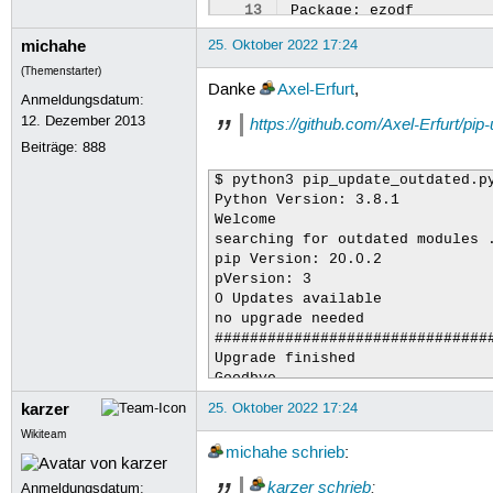
13
Package:
ezodf

14
Package:
geographiclib

michahe
25. Oktober 2022 17:24
15
Package:
geopy

16
Package:
gpx-cmd-tools

(Themenstarter)
17
Package:
gpxpy

Danke
Axel-Erfurt
,
Anmeldungsdatum:
18
Package:
inflect

12. Dezember 2013
https://github.com/Axel-Erfurt/pi
19
Package:
ipython

20
Package:
jedi

Beiträge:
888
21
Package:
lit

22
Package:
matplotlib-inl
$ python3 pip_update_outdated.py
23
Package:
mutagen

Python Version: 3.8.1

24
Package:
mypy-extension
Welcome

25
Package:
numpy

searching for outdated modules .
26
Package:
pandas

pip Version: 20.0.2

27
Package:
pandas-ods-rea
pVersion: 3

28
Package:
parso

0 Updates available

29
Package:
pathspec

no upgrade needed

30
Package:
pexpect

################################
31
Package:
pickleshare

Upgrade finished

32
Package:
pikepdf

Goodbye ...

33
Package:
platformdirs

34
Package:
plotly

karzer
25. Oktober 2022 17:24
$ pip list --outdated

35
Package:
prompt-toolkit
Wikiteam
Package            Version Lates
36
Package:
psycopg2

michahe
schrieb
:
------------------ ------- -----
37
Package:
ptyprocess

geographiclib      1.52    2.0  
38
Package:
pure-eval

karzer
schrieb
:
Anmeldungsdatum: