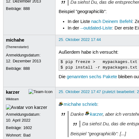
12. Dezember 2013
Da siehst Du, das die entsprechen
Beiträge:
888
Beispiel "geographiclib":
In der Liste
nach Deinem Befehl
: Z
In der
--outdated-Liste
: Der erste E
michahe
25. Oktober 2022 17:44
(Themenstarter)
Außerdem habe ich versucht:
Anmeldungsdatum:
12. Dezember 2013
$ pip freeze >   mypackages.txt

$ pip install -r mypackages.txt
Beiträge:
888
Die
genannten sechs Pakete
bleiben out
karzer
25. Oktober 2022 17:47 (zuletzt bearbeitet: 
Wikiteam
michahe
schrieb
:
Danke
karzer
, aber ich versteh
Anmeldungsdatum:
10. April 2022
Da siehst Du, das die entsp
Beiträge:
1602
Beispiel "geographiclib": [...]
Wohnort: Bad