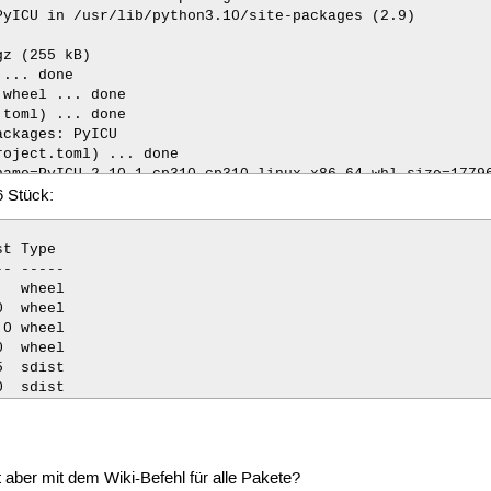
yICU in /usr/lib/python3.10/site-packages (2.9)

z (255 kB)

... done

wheel ... done

toml) ... done

ckages: PyICU

oject.toml) ... done

name=PyICU-2.10.1-cp310-cp310-linux_x86_64.whl size=17796
6 Stück:
ssler/.cache/pip/wheels/b3/27/4e/762fc43e9bc6bccf77a850df
yICU

t Type

10.1
- -----

  wheel

  wheel

0 wheel

  wheel

  sdist

0  sdist
t aber mit dem Wiki-Befehl für alle Pakete?