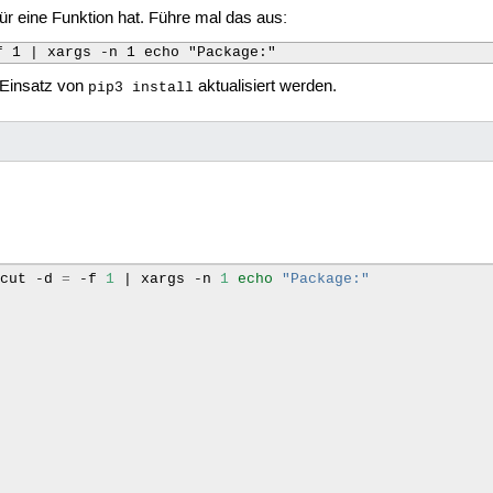
ür eine Funktion hat. Führe mal das aus:
f 1 | xargs -n 1 echo "Package:"
 Einsatz von
aktualisiert werden.
pip3 install
cut
-d
=
-f
1
|
xargs
-n
1
echo
"Package:"