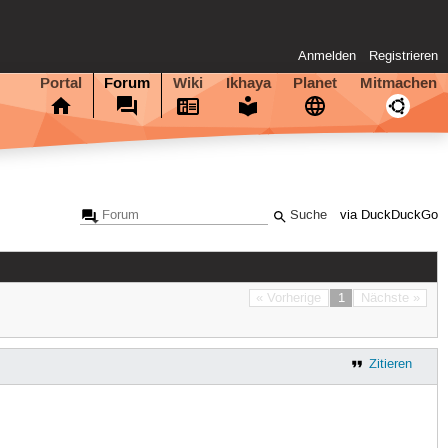
Anmelden
Registrieren
Portal
Forum
Wiki
Ikhaya
Planet
Mitmachen
via DuckDuckGo
« Vorherige
1
Nächste »
Zitieren