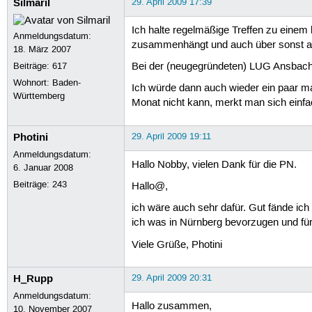
Silmaril
29. April 2009 17:39
Ich halte regelmäßige Treffen zu einem
Anmeldungsdatum:
zusammenhängt und auch über sonst all
18. März 2007
Beiträge:
617
Bei der (neugegründeten) LUG Ansbach 
Wohnort: Baden-
Ich würde dann auch wieder ein paar ma
Württemberg
Monat nicht kann, merkt man sich einfa
Photini
29. April 2009 19:11
Anmeldungsdatum:
Hallo Nobby, vielen Dank für die PN.
6. Januar 2008
Beiträge:
243
Hallo@,
ich wäre auch sehr dafür. Gut fände ic
ich was in Nürnberg bevorzugen und für
Viele Grüße, Photini
H_Rupp
29. April 2009 20:31
Anmeldungsdatum:
Hallo zusammen,
10. November 2007