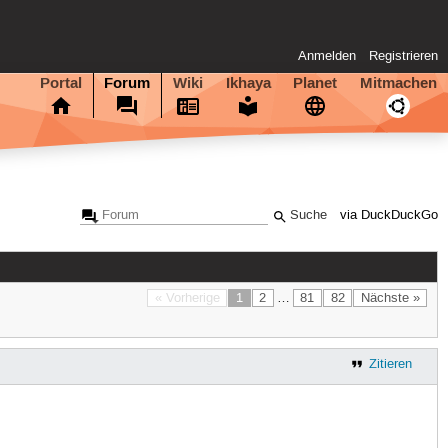
Anmelden
Registrieren
Portal
Forum
Wiki
Ikhaya
Planet
Mitmachen
via DuckDuckGo
« Vorherige
1
2
…
81
82
Nächste »
Zitieren