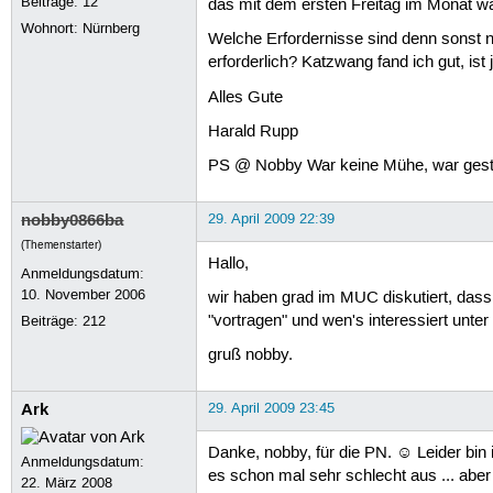
Beiträge:
12
das mit dem ersten Freitag im Monat war
Wohnort: Nürnberg
Welche Erfordernisse sind denn sonst n
erforderlich? Katzwang fand ich gut, is
Alles Gute
Harald Rupp
PS @ Nobby War keine Mühe, war gest
nobby0866ba
29. April 2009 22:39
(Themenstarter)
Hallo,
Anmeldungsdatum:
10. November 2006
wir haben grad im MUC diskutiert, dass
"vortragen" und wen's interessiert unte
Beiträge:
212
gruß nobby.
Ark
29. April 2009 23:45
Danke, nobby, für die PN. ☺ Leider bin
Anmeldungsdatum:
es schon mal sehr schlecht aus ... aber
22. März 2008